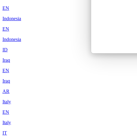
EN
Indonesia
EN
Indonesia
ID
Iraq
EN
Iraq
AR
Italy
EN
Italy
IT