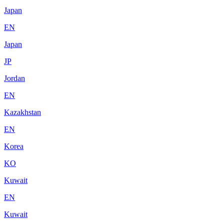
Japan
EN
Japan
JP
Jordan
EN
Kazakhstan
EN
Korea
KO
Kuwait
EN
Kuwait