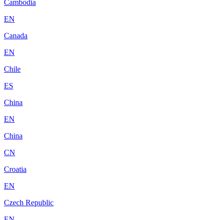
Cambodia
EN
Canada
EN
Chile
ES
China
EN
China
CN
Croatia
EN
Czech Republic
EN