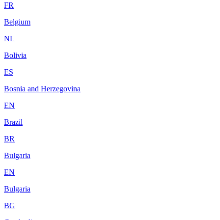
FR
Belgium
NL
Bolivia
ES
Bosnia and Herzegovina
EN
Brazil
BR
Bulgaria
EN
Bulgaria
BG