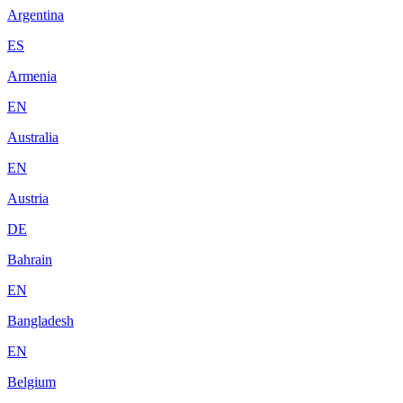
Argentina
ES
Armenia
EN
Australia
EN
Austria
DE
Bahrain
EN
Bangladesh
EN
Belgium