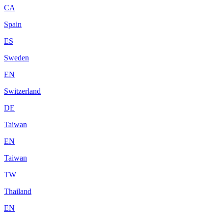
CA
Spain
ES
Sweden
EN
Switzerland
DE
Taiwan
EN
Taiwan
TW
Thailand
EN