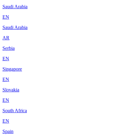
Saudi Arabia
EN
Saudi Arabia
AR
Serbia
EN
Singapore
EN
Slovakia
EN
South Africa
EN
Spain