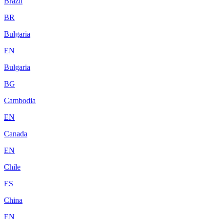
Brazil
BR
Bulgaria
EN
Bulgaria
BG
Cambodia
EN
Canada
EN
Chile
ES
China
EN