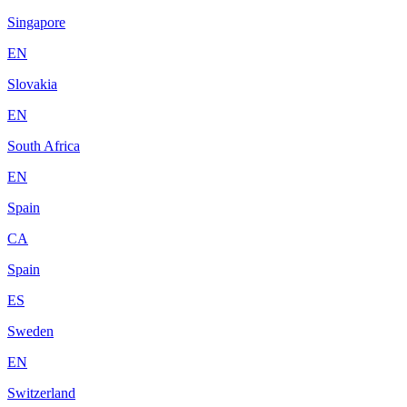
Singapore
EN
Slovakia
EN
South Africa
EN
Spain
CA
Spain
ES
Sweden
EN
Switzerland