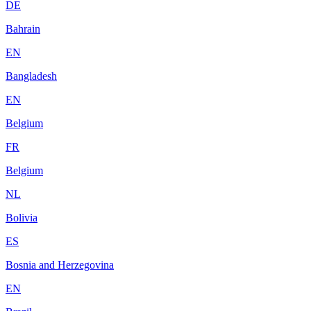
DE
Bahrain
EN
Bangladesh
EN
Belgium
FR
Belgium
NL
Bolivia
ES
Bosnia and Herzegovina
EN