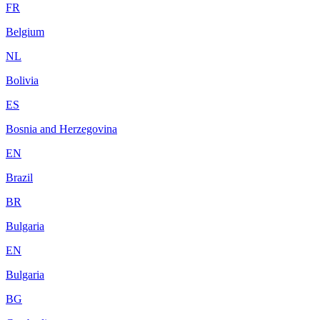
FR
Belgium
NL
Bolivia
ES
Bosnia and Herzegovina
EN
Brazil
BR
Bulgaria
EN
Bulgaria
BG