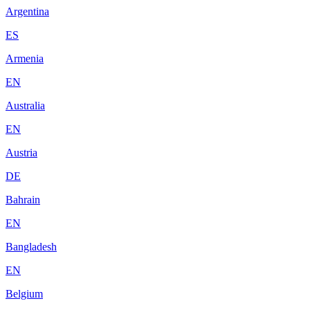
Argentina
ES
Armenia
EN
Australia
EN
Austria
DE
Bahrain
EN
Bangladesh
EN
Belgium