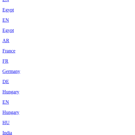
Egypt
EN
Egypt
AR
France
FR
Germany
DE
Hungary
EN
Hungary
HU
India