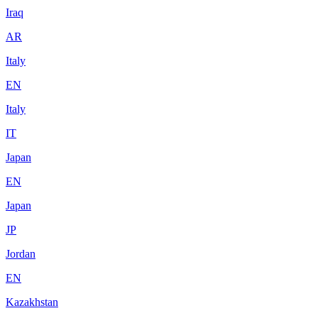
Iraq
AR
Italy
EN
Italy
IT
Japan
EN
Japan
JP
Jordan
EN
Kazakhstan