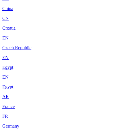
China
CN
Croatia
EN
Czech Republic
EN
Egypt
EN
Egypt
AR
France
FR
Germany