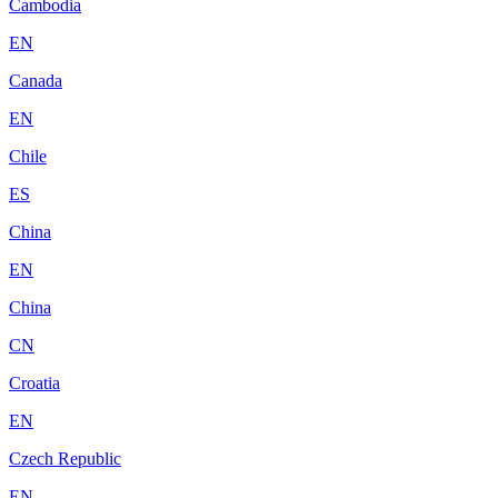
Cambodia
EN
Canada
EN
Chile
ES
China
EN
China
CN
Croatia
EN
Czech Republic
EN