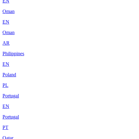
EN
Oman
EN
Oman
AR
Philippines
EN
Poland
PL
Portugal
EN
Portugal
PT
Qatar