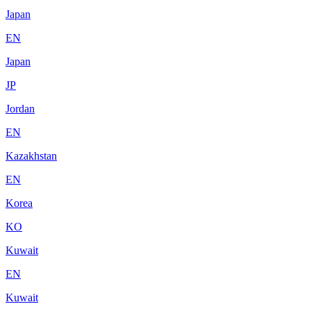
Japan
EN
Japan
JP
Jordan
EN
Kazakhstan
EN
Korea
KO
Kuwait
EN
Kuwait