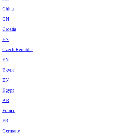
China
CN
Croatia
EN
Czech Republic
EN
Egypt
EN
Egypt
AR
France
FR
Germany