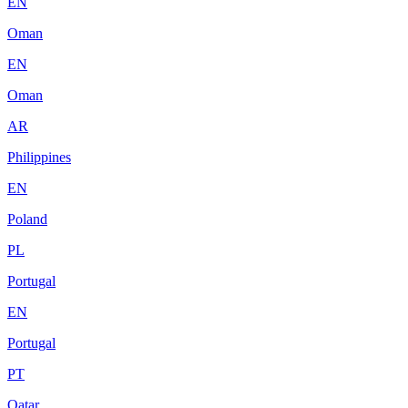
EN
Oman
EN
Oman
AR
Philippines
EN
Poland
PL
Portugal
EN
Portugal
PT
Qatar