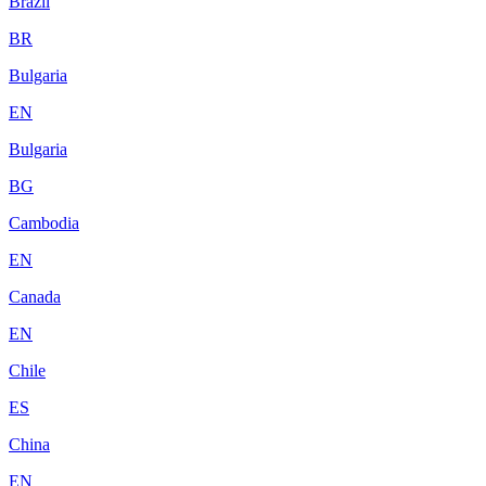
Brazil
BR
Bulgaria
EN
Bulgaria
BG
Cambodia
EN
Canada
EN
Chile
ES
China
EN