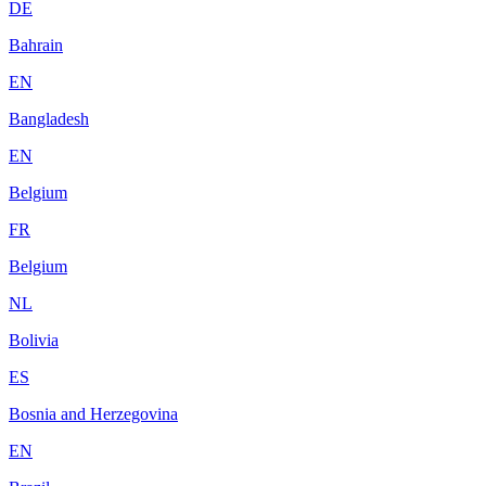
DE
Bahrain
EN
Bangladesh
EN
Belgium
FR
Belgium
NL
Bolivia
ES
Bosnia and Herzegovina
EN