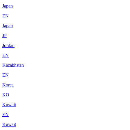
Japan
EN
Japan
JP
Jordan
EN
Kazakhstan
EN
Korea
KO
Kuwait
EN
Kuwait