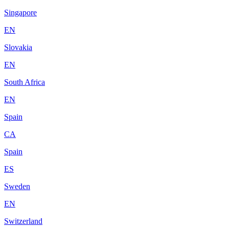
Singapore
EN
Slovakia
EN
South Africa
EN
Spain
CA
Spain
ES
Sweden
EN
Switzerland