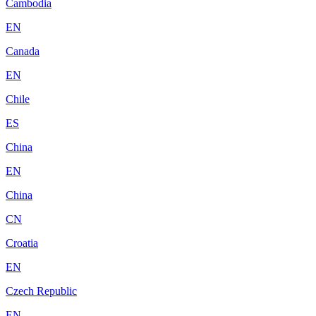
Cambodia
EN
Canada
EN
Chile
ES
China
EN
China
CN
Croatia
EN
Czech Republic
EN