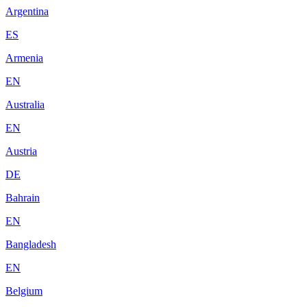
Argentina
ES
Armenia
EN
Australia
EN
Austria
DE
Bahrain
EN
Bangladesh
EN
Belgium