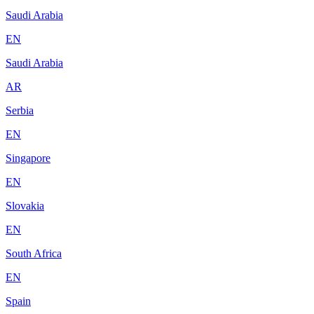
Saudi Arabia
EN
Saudi Arabia
AR
Serbia
EN
Singapore
EN
Slovakia
EN
South Africa
EN
Spain