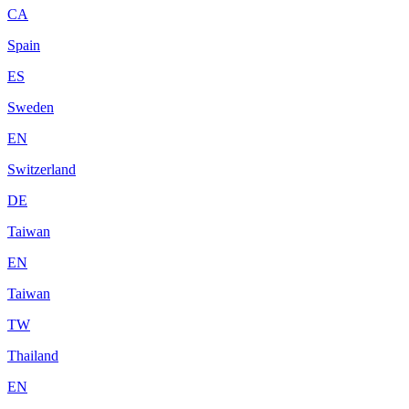
CA
Spain
ES
Sweden
EN
Switzerland
DE
Taiwan
EN
Taiwan
TW
Thailand
EN