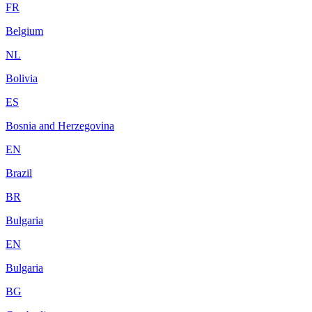
FR
Belgium
NL
Bolivia
ES
Bosnia and Herzegovina
EN
Brazil
BR
Bulgaria
EN
Bulgaria
BG