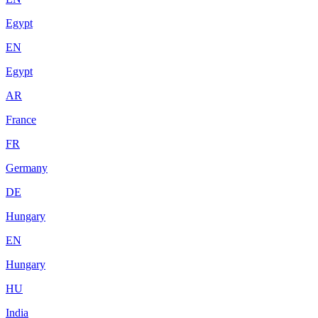
Egypt
EN
Egypt
AR
France
FR
Germany
DE
Hungary
EN
Hungary
HU
India