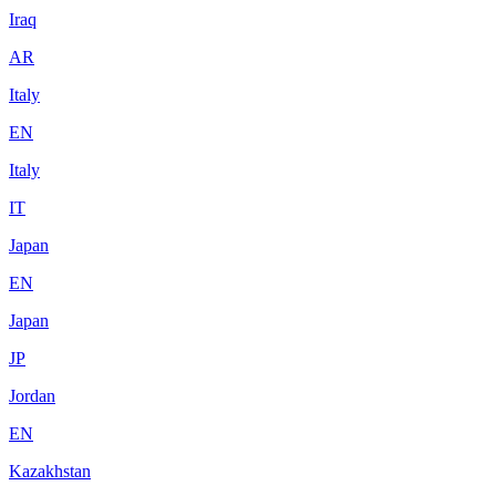
Iraq
AR
Italy
EN
Italy
IT
Japan
EN
Japan
JP
Jordan
EN
Kazakhstan