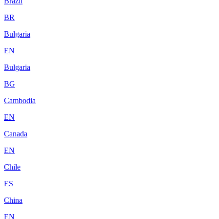
Brazil
BR
Bulgaria
EN
Bulgaria
BG
Cambodia
EN
Canada
EN
Chile
ES
China
EN