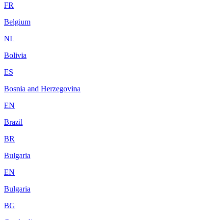
FR
Belgium
NL
Bolivia
ES
Bosnia and Herzegovina
EN
Brazil
BR
Bulgaria
EN
Bulgaria
BG