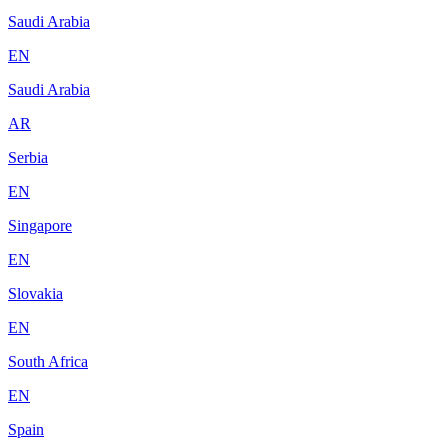
Saudi Arabia
EN
Saudi Arabia
AR
Serbia
EN
Singapore
EN
Slovakia
EN
South Africa
EN
Spain