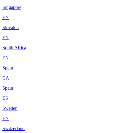
Singapore
EN
Slovakia
EN
South Africa
EN
Spain
CA
Spain
ES
Sweden
EN
Switzerland