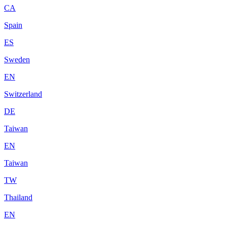
CA
Spain
ES
Sweden
EN
Switzerland
DE
Taiwan
EN
Taiwan
TW
Thailand
EN