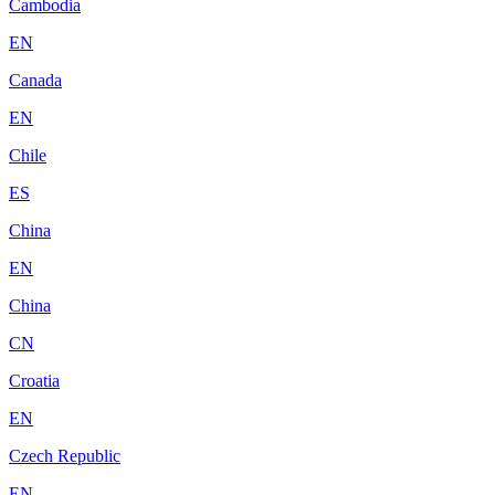
Cambodia
EN
Canada
EN
Chile
ES
China
EN
China
CN
Croatia
EN
Czech Republic
EN