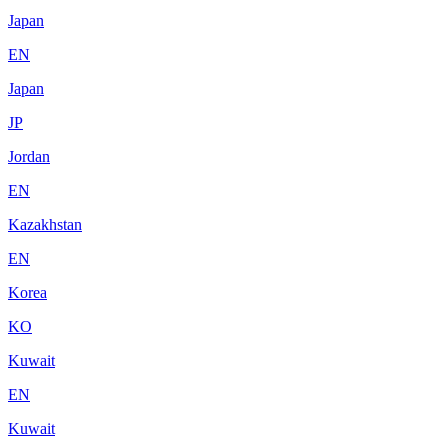
Japan
EN
Japan
JP
Jordan
EN
Kazakhstan
EN
Korea
KO
Kuwait
EN
Kuwait