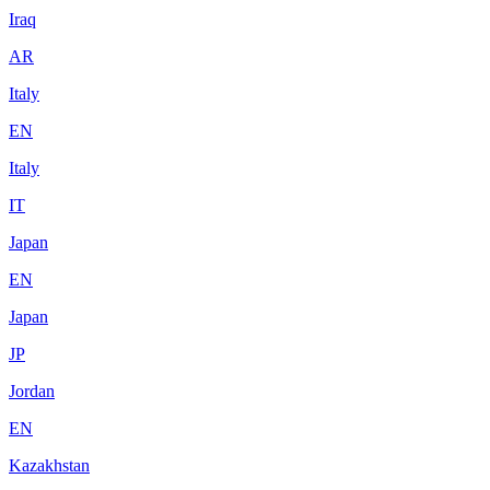
Iraq
AR
Italy
EN
Italy
IT
Japan
EN
Japan
JP
Jordan
EN
Kazakhstan