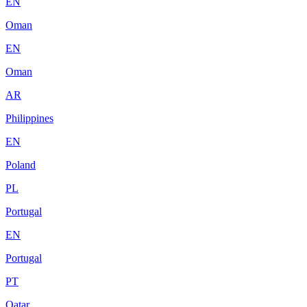
EN
Oman
EN
Oman
AR
Philippines
EN
Poland
PL
Portugal
EN
Portugal
PT
Qatar