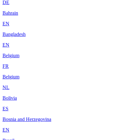
DE
Bahrain
EN
Bangladesh
EN
Belgium
FR
Belgium
NL
Bolivia
ES
Bosnia and Herzegovina
EN