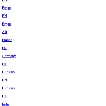
Egypt
EN
Egypt
AR
France
FR
Germany
DE
Hungary
EN
Hungary
HU
India