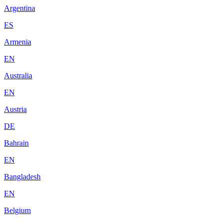
Argentina
ES
Armenia
EN
Australia
EN
Austria
DE
Bahrain
EN
Bangladesh
EN
Belgium