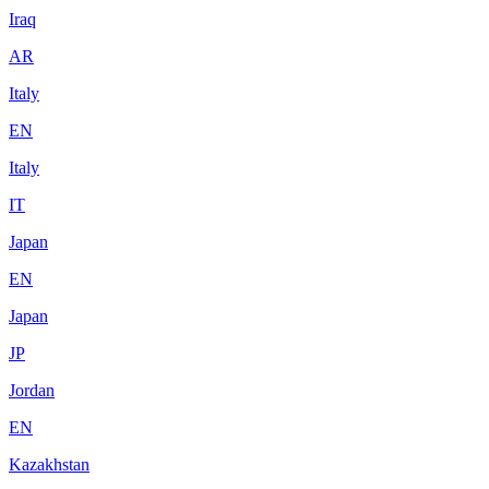
Iraq
AR
Italy
EN
Italy
IT
Japan
EN
Japan
JP
Jordan
EN
Kazakhstan