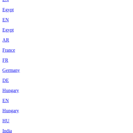
Egypt
EN
Egypt
AR
France
FR
Germany
DE
Hungary
EN
Hungary
HU
India