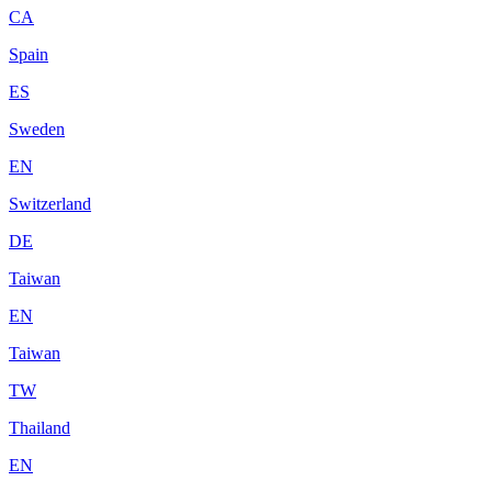
CA
Spain
ES
Sweden
EN
Switzerland
DE
Taiwan
EN
Taiwan
TW
Thailand
EN