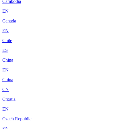
Cambodia
EN
Canada
EN
Chile
ES
China
EN
China
CN
Croatia
EN
Czech Republic
EN