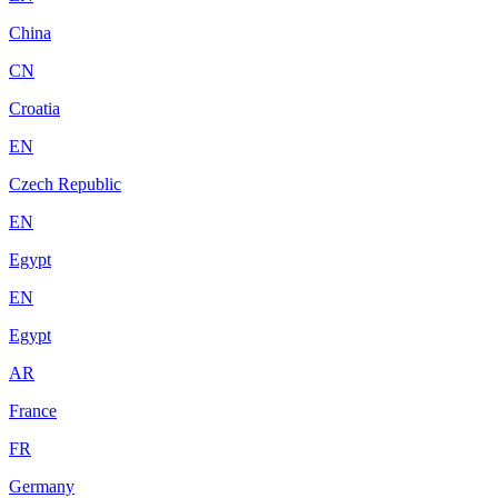
China
CN
Croatia
EN
Czech Republic
EN
Egypt
EN
Egypt
AR
France
FR
Germany