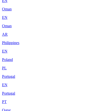
EN
Oman
EN
Oman
AR
Philippines
EN
Poland
PL
Portugal
EN
Portugal
PT
Qatar