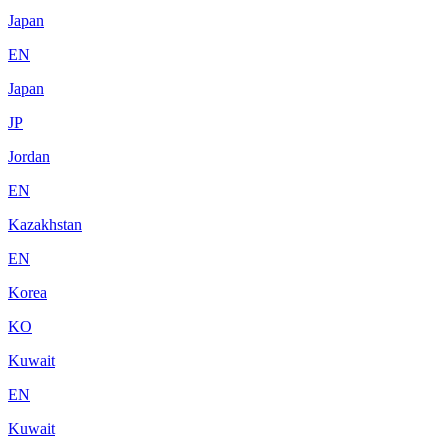
Japan
EN
Japan
JP
Jordan
EN
Kazakhstan
EN
Korea
KO
Kuwait
EN
Kuwait