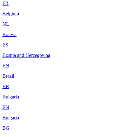
FR
Belgium
NL
Bolivia
ES
Bosnia and Herzegovina
EN
Brazil
BR
Bulgaria
EN
Bulgaria
BG