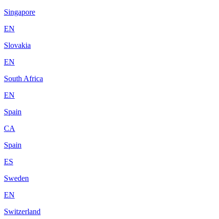
Singapore
EN
Slovakia
EN
South Africa
EN
Spain
CA
Spain
ES
Sweden
EN
Switzerland