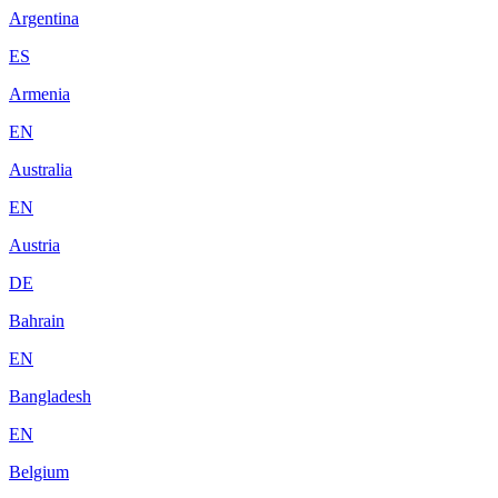
Argentina
ES
Armenia
EN
Australia
EN
Austria
DE
Bahrain
EN
Bangladesh
EN
Belgium