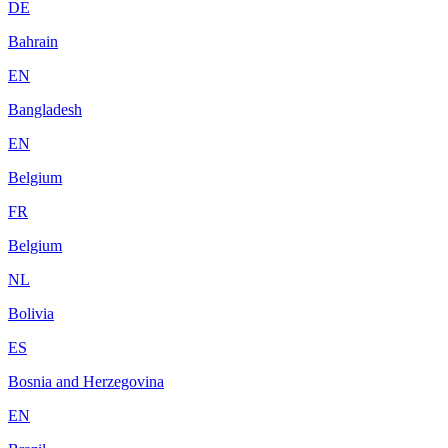
DE
Bahrain
EN
Bangladesh
EN
Belgium
FR
Belgium
NL
Bolivia
ES
Bosnia and Herzegovina
EN