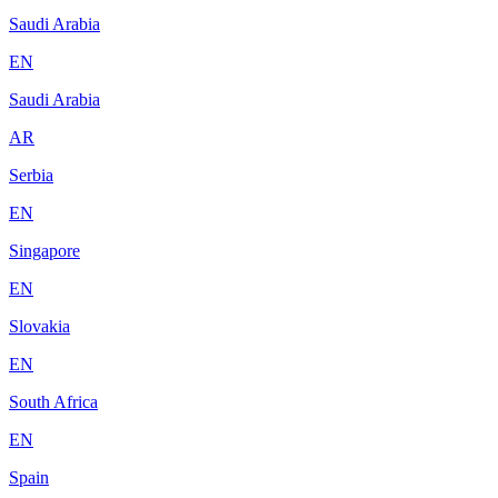
Saudi Arabia
EN
Saudi Arabia
AR
Serbia
EN
Singapore
EN
Slovakia
EN
South Africa
EN
Spain