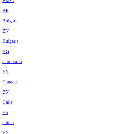
Brazil
BR
Bulgaria
EN
Bulgaria
BG
Cambodia
EN
Canada
EN
Chile
ES
China
EN