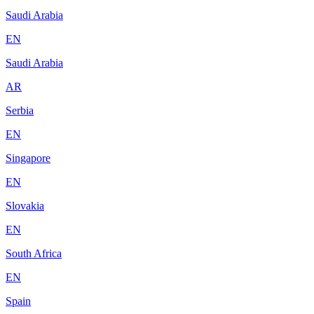
Saudi Arabia
EN
Saudi Arabia
AR
Serbia
EN
Singapore
EN
Slovakia
EN
South Africa
EN
Spain