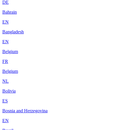
DE
Bahrain
EN
Bangladesh
EN
Belgium
FR
Belgium
NL
Bolivia
ES
Bosnia and Herzegovina
EN