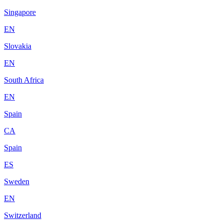
Singapore
EN
Slovakia
EN
South Africa
EN
Spain
CA
Spain
ES
Sweden
EN
Switzerland