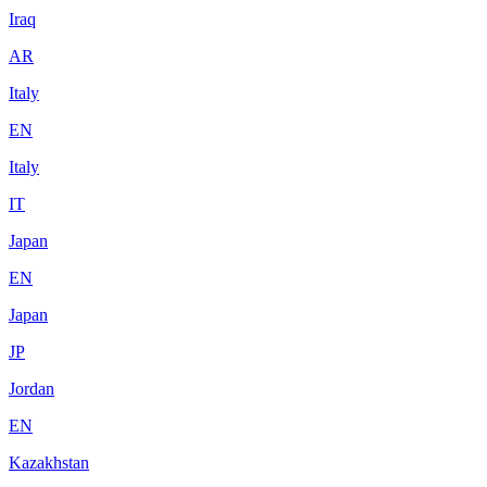
Iraq
AR
Italy
EN
Italy
IT
Japan
EN
Japan
JP
Jordan
EN
Kazakhstan