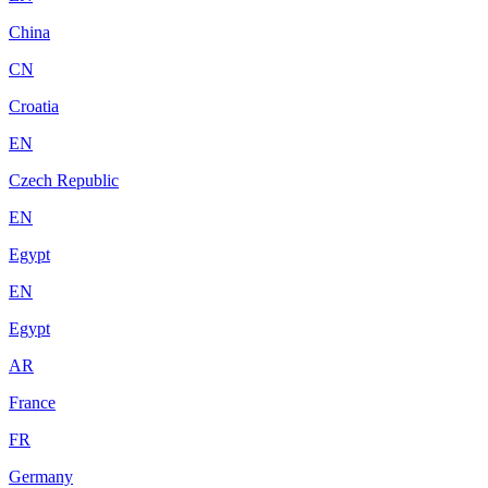
China
CN
Croatia
EN
Czech Republic
EN
Egypt
EN
Egypt
AR
France
FR
Germany