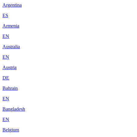
Argentina
ES
Armenia
EN
Australia
EN
Austria
DE
Bahrain
EN
Bangladesh
EN
Belgium