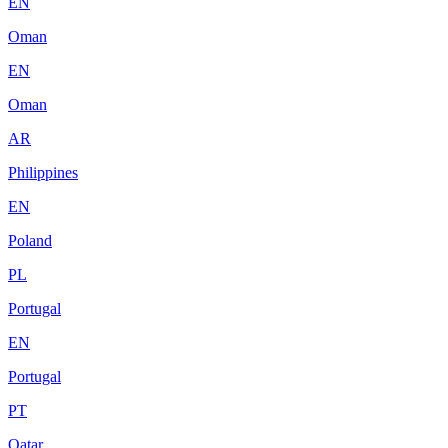
EN
Oman
EN
Oman
AR
Philippines
EN
Poland
PL
Portugal
EN
Portugal
PT
Qatar