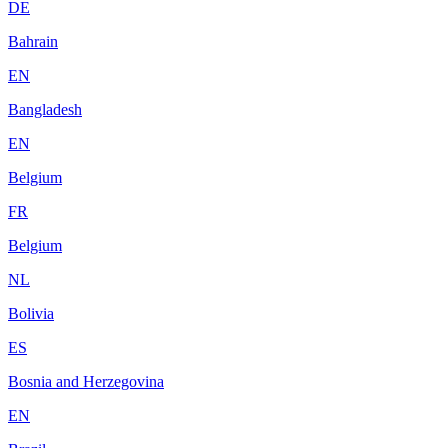
DE
Bahrain
EN
Bangladesh
EN
Belgium
FR
Belgium
NL
Bolivia
ES
Bosnia and Herzegovina
EN