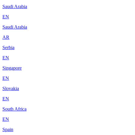
Saudi Arabia
EN
Saudi Arabia
AR
Serbia
EN
Singapore
EN
Slovakia
EN
South Africa
EN
Spain