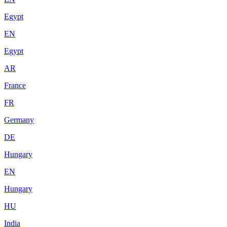
Egypt
EN
Egypt
AR
France
FR
Germany
DE
Hungary
EN
Hungary
HU
India