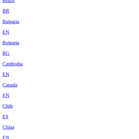
Brazil
BR
Bulgaria
EN
Bulgaria
BG
Cambodia
EN
Canada
EN
Chile
ES
China
EN