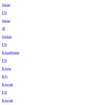
Japan
EN
Japan
JP
Jordan
EN
Kazakhstan
EN
Korea
KO
Kuwait
EN
Kuwait