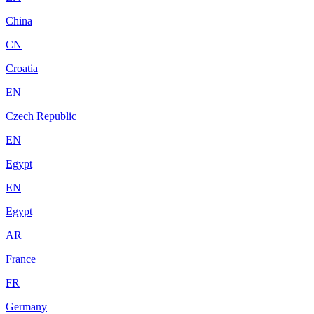
China
CN
Croatia
EN
Czech Republic
EN
Egypt
EN
Egypt
AR
France
FR
Germany