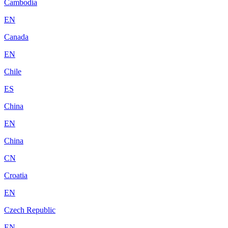
Cambodia
EN
Canada
EN
Chile
ES
China
EN
China
CN
Croatia
EN
Czech Republic
EN