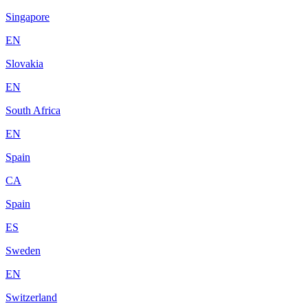
Singapore
EN
Slovakia
EN
South Africa
EN
Spain
CA
Spain
ES
Sweden
EN
Switzerland