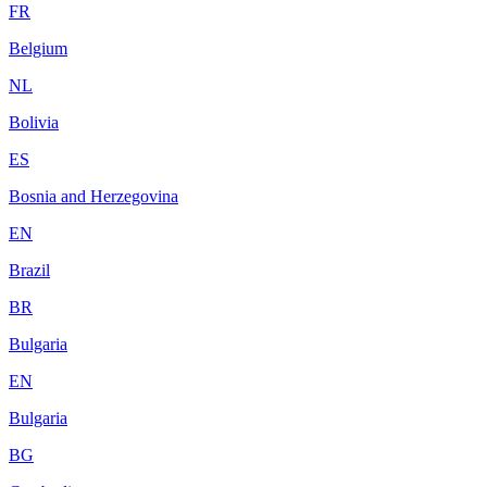
FR
Belgium
NL
Bolivia
ES
Bosnia and Herzegovina
EN
Brazil
BR
Bulgaria
EN
Bulgaria
BG