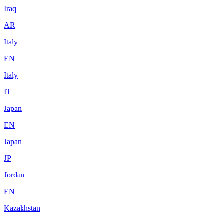
Iraq
AR
Italy
EN
Italy
IT
Japan
EN
Japan
JP
Jordan
EN
Kazakhstan