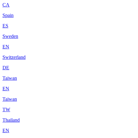
CA
Spain
ES
Sweden
EN
Switzerland
DE
Taiwan
EN
Taiwan
TW
Thailand
EN