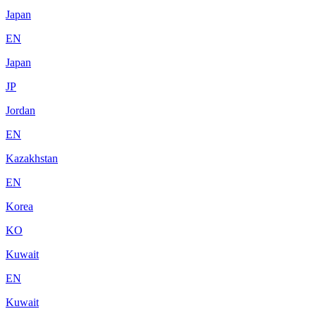
Japan
EN
Japan
JP
Jordan
EN
Kazakhstan
EN
Korea
KO
Kuwait
EN
Kuwait