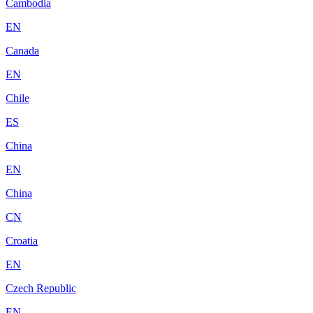
Cambodia
EN
Canada
EN
Chile
ES
China
EN
China
CN
Croatia
EN
Czech Republic
EN