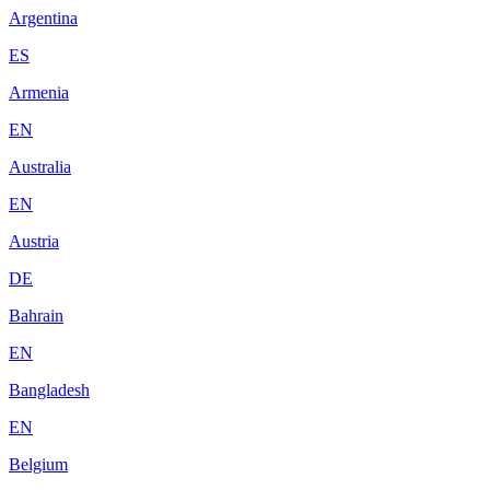
Argentina
ES
Armenia
EN
Australia
EN
Austria
DE
Bahrain
EN
Bangladesh
EN
Belgium