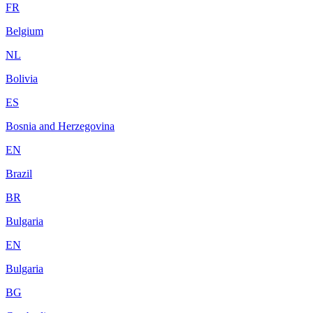
FR
Belgium
NL
Bolivia
ES
Bosnia and Herzegovina
EN
Brazil
BR
Bulgaria
EN
Bulgaria
BG