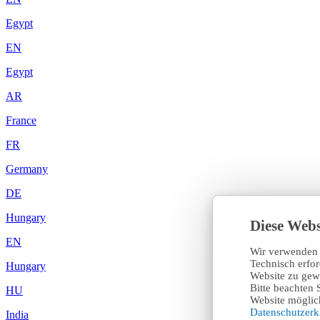
Egypt
EN
Egypt
AR
France
FR
Germany
DE
Hungary
Diese Webs
EN
Wir verwenden 
Technisch erfo
Hungary
Website zu gewä
Bitte beachten 
HU
Website möglich
Datenschutzer
India