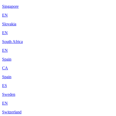
Singapore
EN
Slovakia
EN
South Africa
EN
Spain
CA
Spain
ES
Sweden
EN
Switzerland