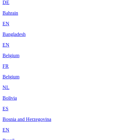
DE
Bahrain
EN
Bangladesh
EN
Belgium
FR
Belgium
NL
Bolivia
ES
Bosnia and Herzegovina
EN