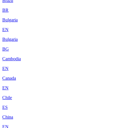
Brazil
BR
Bulgaria
EN
Bulgaria
BG
Cambodia
EN
Canada
EN
Chile
ES
China
EN