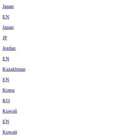
Japan
EN
Japan
JP
Jordan
EN
Kazakhstan
EN
Korea
KO
Kuwait
EN
Kuwait