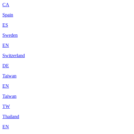
CA
Spain
ES
Sweden
EN
Switzerland
DE
Taiwan
EN
Taiwan
TW
Thailand
EN