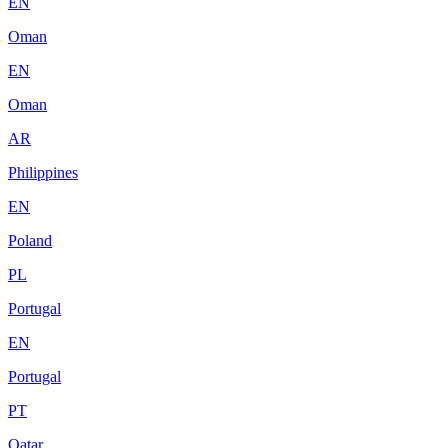
EN
Oman
EN
Oman
AR
Philippines
EN
Poland
PL
Portugal
EN
Portugal
PT
Qatar