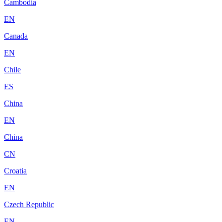
Cambodia
EN
Canada
EN
Chile
ES
China
EN
China
CN
Croatia
EN
Czech Republic
EN