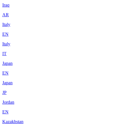
Iraq
AR
Italy
EN
Italy
IT
Japan
EN
Japan
JP
Jordan
EN
Kazakhstan