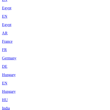
Egypt
EN
Egypt
AR
France
FR
Germany
DE
Hungary
EN
Hungary
HU
India