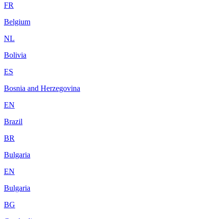
FR
Belgium
NL
Bolivia
ES
Bosnia and Herzegovina
EN
Brazil
BR
Bulgaria
EN
Bulgaria
BG