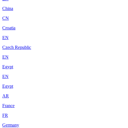
China
CN
Croatia
EN
Czech Republic
EN
Egypt
EN
Egypt
AR
France
FR
Germany