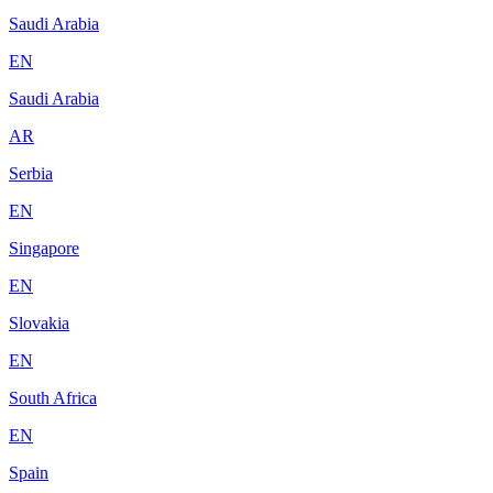
Saudi Arabia
EN
Saudi Arabia
AR
Serbia
EN
Singapore
EN
Slovakia
EN
South Africa
EN
Spain