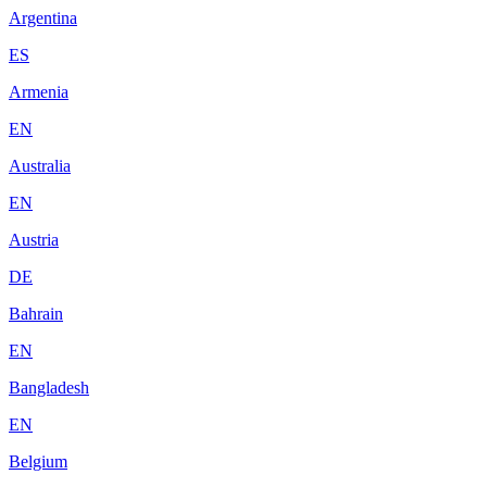
Argentina
ES
Armenia
EN
Australia
EN
Austria
DE
Bahrain
EN
Bangladesh
EN
Belgium