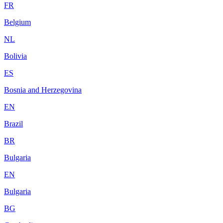
FR
Belgium
NL
Bolivia
ES
Bosnia and Herzegovina
EN
Brazil
BR
Bulgaria
EN
Bulgaria
BG