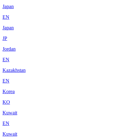
Japan
EN
Japan
JP
Jordan
EN
Kazakhstan
EN
Korea
KO
Kuwait
EN
Kuwait