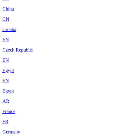
China
CN
Croatia
EN
Czech Republic
EN
Egypt
EN
Egypt
AR
France
FR
Germany