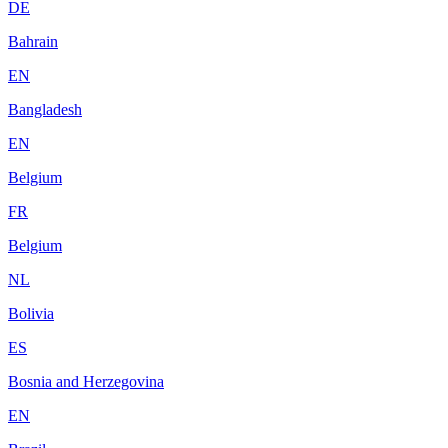
DE
Bahrain
EN
Bangladesh
EN
Belgium
FR
Belgium
NL
Bolivia
ES
Bosnia and Herzegovina
EN