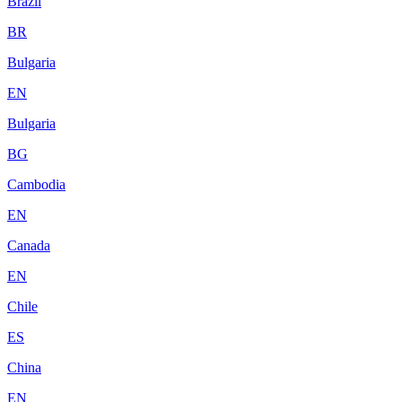
Brazil
BR
Bulgaria
EN
Bulgaria
BG
Cambodia
EN
Canada
EN
Chile
ES
China
EN