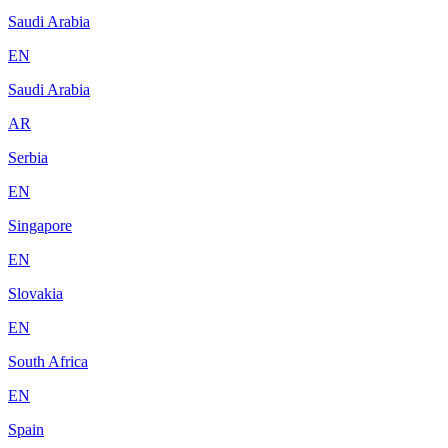
Saudi Arabia
EN
Saudi Arabia
AR
Serbia
EN
Singapore
EN
Slovakia
EN
South Africa
EN
Spain