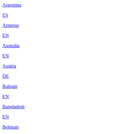
Argentina
ES
Armenia
EN
Australia
EN
Austria
DE
Bahrain
EN
Bangladesh
EN
Belgium