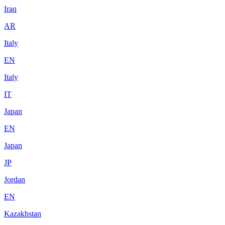
Iraq
AR
Italy
EN
Italy
IT
Japan
EN
Japan
JP
Jordan
EN
Kazakhstan