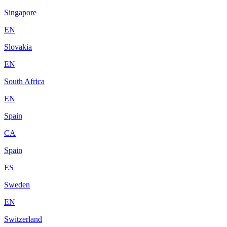
Singapore
EN
Slovakia
EN
South Africa
EN
Spain
CA
Spain
ES
Sweden
EN
Switzerland