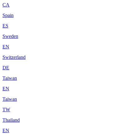
CA
Spain
ES
Sweden
EN
Switzerland
DE
Taiwan
EN
Taiwan
TW
Thailand
EN