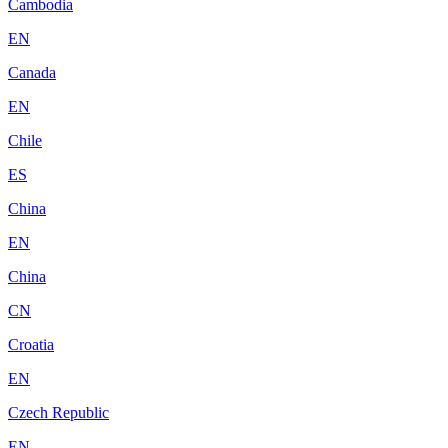
Cambodia
EN
Canada
EN
Chile
ES
China
EN
China
CN
Croatia
EN
Czech Republic
EN