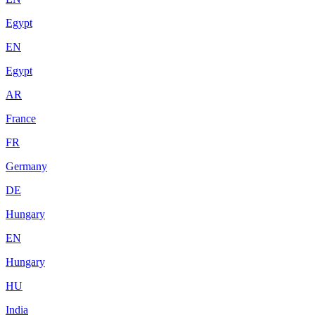
Egypt
EN
Egypt
AR
France
FR
Germany
DE
Hungary
EN
Hungary
HU
India