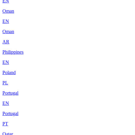
EN
Oman
EN
Oman
AR
Philippines
EN
Poland
PL
Portugal
EN
Portugal
PT
Qatar