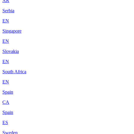
AR
Serbia
EN
Singapore
EN
Slovakia
EN
South Africa
EN
Spain
CA
Spain
ES
Sweden