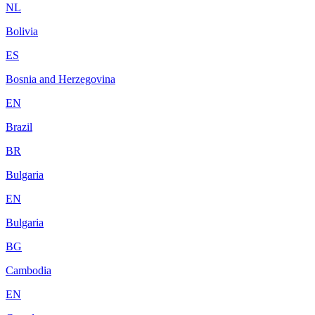
NL
Bolivia
ES
Bosnia and Herzegovina
EN
Brazil
BR
Bulgaria
EN
Bulgaria
BG
Cambodia
EN