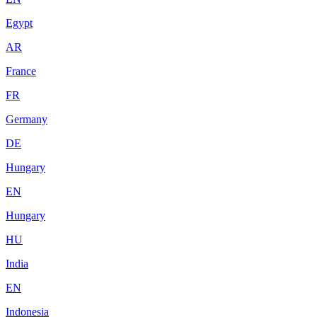
Egypt
AR
France
FR
Germany
DE
Hungary
EN
Hungary
HU
India
EN
Indonesia