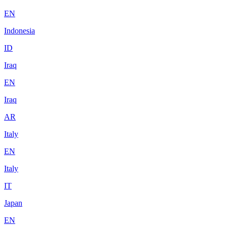
EN
Indonesia
ID
Iraq
EN
Iraq
AR
Italy
EN
Italy
IT
Japan
EN