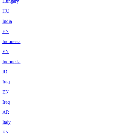
Hungary
HU
India
EN
Indonesia
EN
Indonesia
ID
Iraq
EN
Iraq
AR
Italy
EN