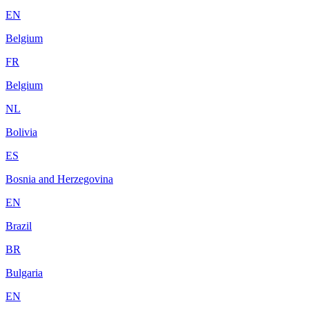
EN
Belgium
FR
Belgium
NL
Bolivia
ES
Bosnia and Herzegovina
EN
Brazil
BR
Bulgaria
EN