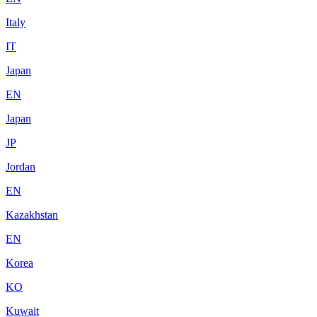
Italy
IT
Japan
EN
Japan
JP
Jordan
EN
Kazakhstan
EN
Korea
KO
Kuwait