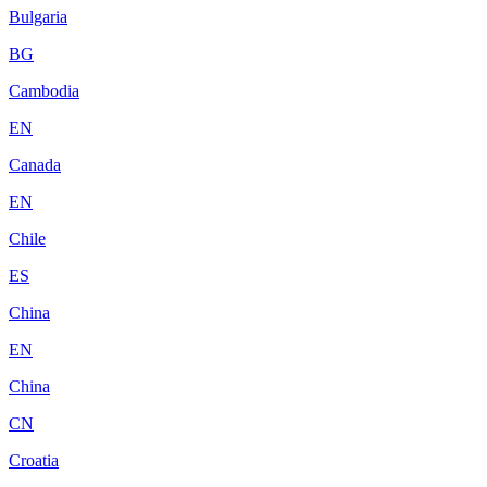
Bulgaria
BG
Cambodia
EN
Canada
EN
Chile
ES
China
EN
China
CN
Croatia