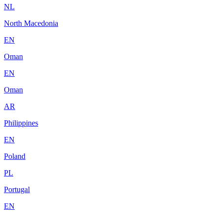
NL
North Macedonia
EN
Oman
EN
Oman
AR
Philippines
EN
Poland
PL
Portugal
EN