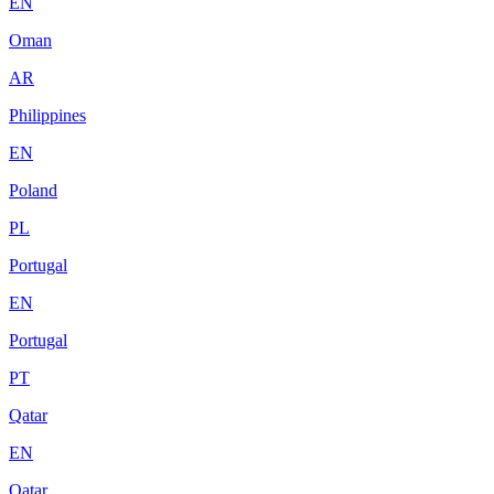
EN
Oman
AR
Philippines
EN
Poland
PL
Portugal
EN
Portugal
PT
Qatar
EN
Qatar