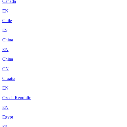
Canada
EN
Chile
ES
China
EN
China
CN
Croatia
EN
Czech Republic
EN
Egypt
EN