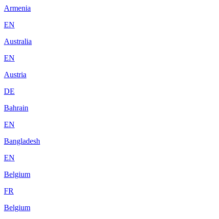
Armenia
EN
Australia
EN
Austria
DE
Bahrain
EN
Bangladesh
EN
Belgium
FR
Belgium