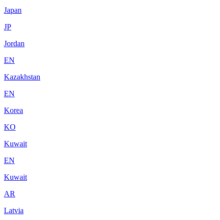
Japan
JP
Jordan
EN
Kazakhstan
EN
Korea
KO
Kuwait
EN
Kuwait
AR
Latvia