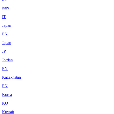
Italy
IT
Japan
EN
Japan
JP
Jordan
EN
Kazakhstan
EN
Korea
KO
Kuwait