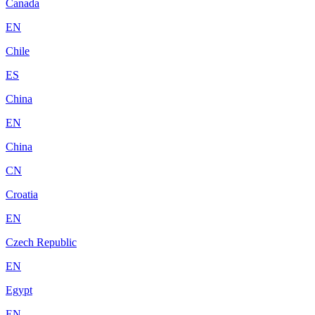
Canada
EN
Chile
ES
China
EN
China
CN
Croatia
EN
Czech Republic
EN
Egypt
EN