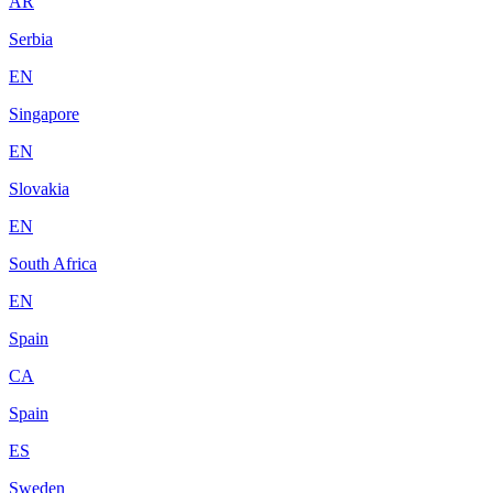
AR
Serbia
EN
Singapore
EN
Slovakia
EN
South Africa
EN
Spain
CA
Spain
ES
Sweden