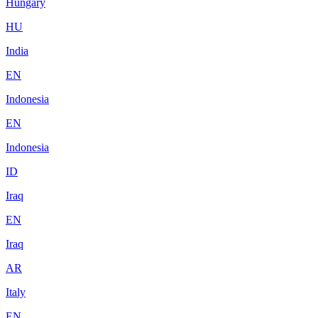
Hungary
HU
India
EN
Indonesia
EN
Indonesia
ID
Iraq
EN
Iraq
AR
Italy
EN