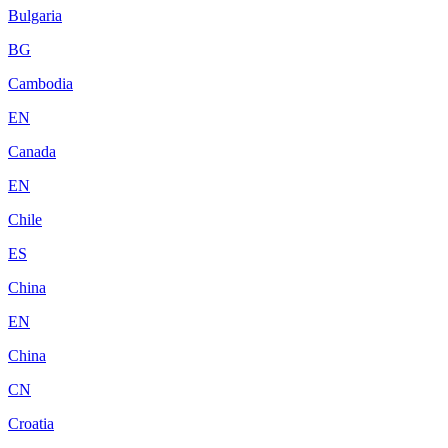
Bulgaria
BG
Cambodia
EN
Canada
EN
Chile
ES
China
EN
China
CN
Croatia