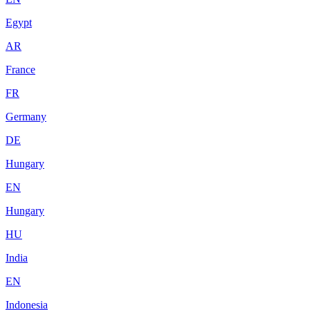
Egypt
AR
France
FR
Germany
DE
Hungary
EN
Hungary
HU
India
EN
Indonesia