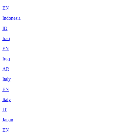
EN
Indonesia
ID
Iraq
EN
Iraq
AR
Italy
EN
Italy
IT
Japan
EN