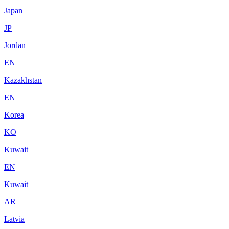
Japan
JP
Jordan
EN
Kazakhstan
EN
Korea
KO
Kuwait
EN
Kuwait
AR
Latvia