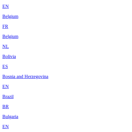
EN
Belgium
FR
Belgium
NL
Bolivia
ES
Bosnia and Herzegovina
EN
Brazil
BR
Bulgaria
EN