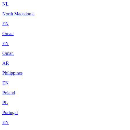
NL
North Macedonia
EN
Oman
EN
Oman
AR
Philippines
EN
Poland
PL
Portugal
EN