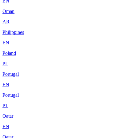
EN
Oman
AR
Philippines
EN
Poland
PL
Portugal
EN
Portugal
PT
Qatar
EN
Qatar