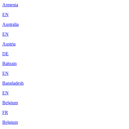
Armenia
EN
Australia
EN
Austria
DE
Bahrain
EN
Bangladesh
EN
Belgium
FR
Belgium