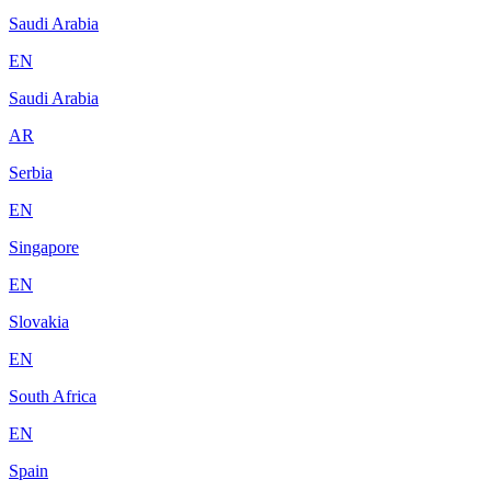
Saudi Arabia
EN
Saudi Arabia
AR
Serbia
EN
Singapore
EN
Slovakia
EN
South Africa
EN
Spain