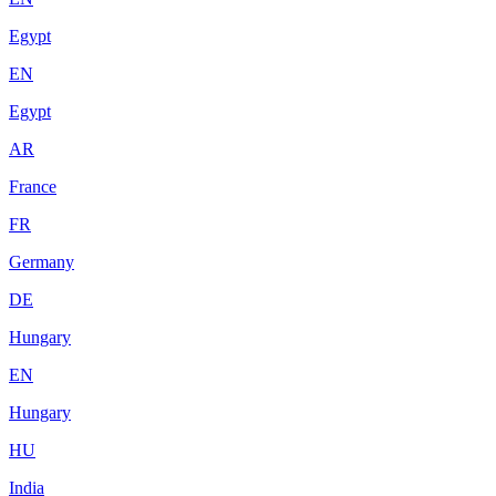
Egypt
EN
Egypt
AR
France
FR
Germany
DE
Hungary
EN
Hungary
HU
India