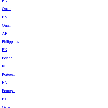
EN
Oman
EN
Oman
AR
Philippines
EN
Poland
PL
Portugal
EN
Portugal
PT
Qatar