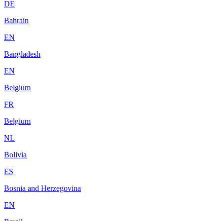
DE
Bahrain
EN
Bangladesh
EN
Belgium
FR
Belgium
NL
Bolivia
ES
Bosnia and Herzegovina
EN