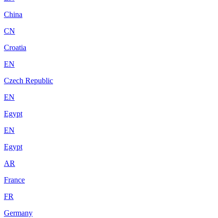
China
CN
Croatia
EN
Czech Republic
EN
Egypt
EN
Egypt
AR
France
FR
Germany