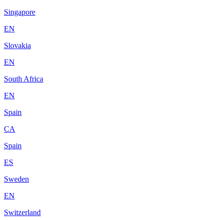
Singapore
EN
Slovakia
EN
South Africa
EN
Spain
CA
Spain
ES
Sweden
EN
Switzerland