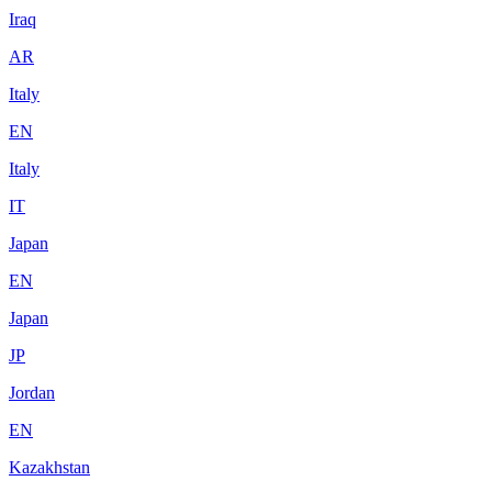
Iraq
AR
Italy
EN
Italy
IT
Japan
EN
Japan
JP
Jordan
EN
Kazakhstan