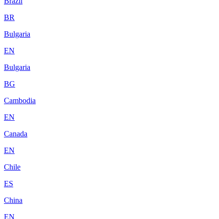
Brazil
BR
Bulgaria
EN
Bulgaria
BG
Cambodia
EN
Canada
EN
Chile
ES
China
EN