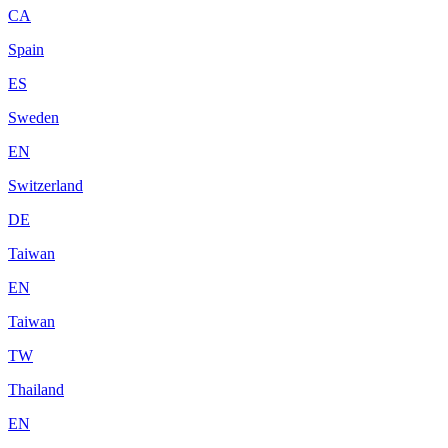
CA
Spain
ES
Sweden
EN
Switzerland
DE
Taiwan
EN
Taiwan
TW
Thailand
EN