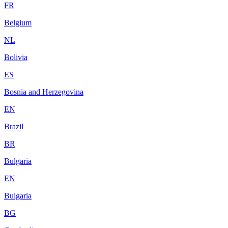
FR
Belgium
NL
Bolivia
ES
Bosnia and Herzegovina
EN
Brazil
BR
Bulgaria
EN
Bulgaria
BG