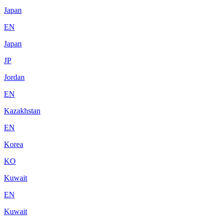
Japan
EN
Japan
JP
Jordan
EN
Kazakhstan
EN
Korea
KO
Kuwait
EN
Kuwait