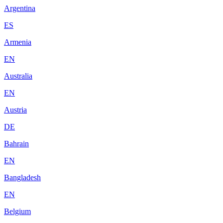
Argentina
ES
Armenia
EN
Australia
EN
Austria
DE
Bahrain
EN
Bangladesh
EN
Belgium