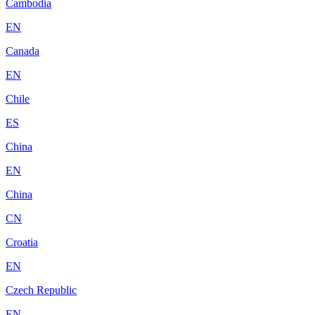
Cambodia
EN
Canada
EN
Chile
ES
China
EN
China
CN
Croatia
EN
Czech Republic
EN