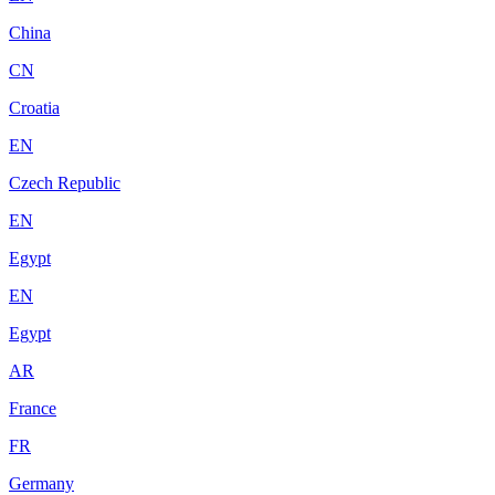
China
CN
Croatia
EN
Czech Republic
EN
Egypt
EN
Egypt
AR
France
FR
Germany