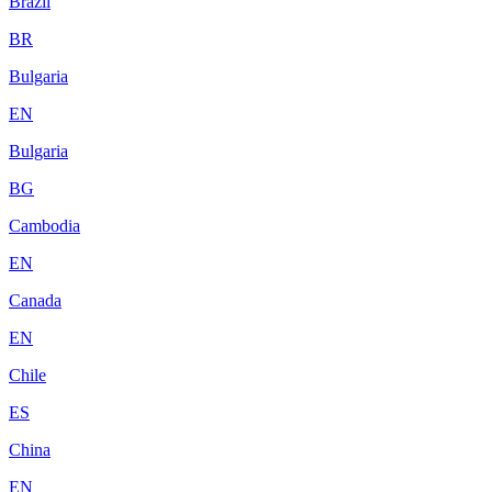
Brazil
BR
Bulgaria
EN
Bulgaria
BG
Cambodia
EN
Canada
EN
Chile
ES
China
EN