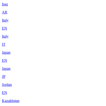
Iraq
AR
Italy
EN
Italy
IT
Japan
EN
Japan
JP
Jordan
EN
Kazakhstan