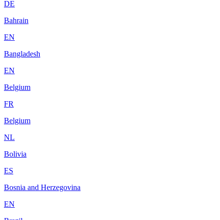
DE
Bahrain
EN
Bangladesh
EN
Belgium
FR
Belgium
NL
Bolivia
ES
Bosnia and Herzegovina
EN