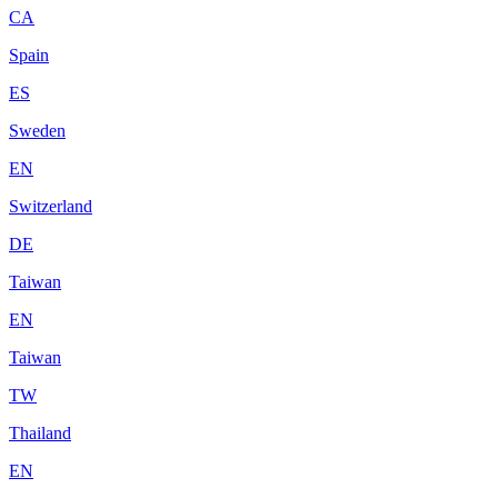
CA
Spain
ES
Sweden
EN
Switzerland
DE
Taiwan
EN
Taiwan
TW
Thailand
EN