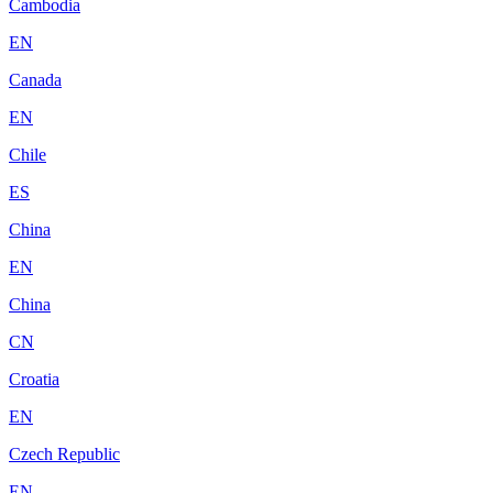
Cambodia
EN
Canada
EN
Chile
ES
China
EN
China
CN
Croatia
EN
Czech Republic
EN