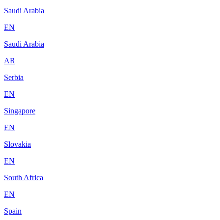
Saudi Arabia
EN
Saudi Arabia
AR
Serbia
EN
Singapore
EN
Slovakia
EN
South Africa
EN
Spain