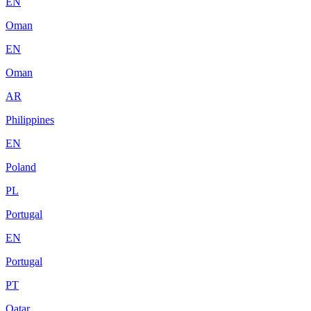
EN
Oman
EN
Oman
AR
Philippines
EN
Poland
PL
Portugal
EN
Portugal
PT
Qatar