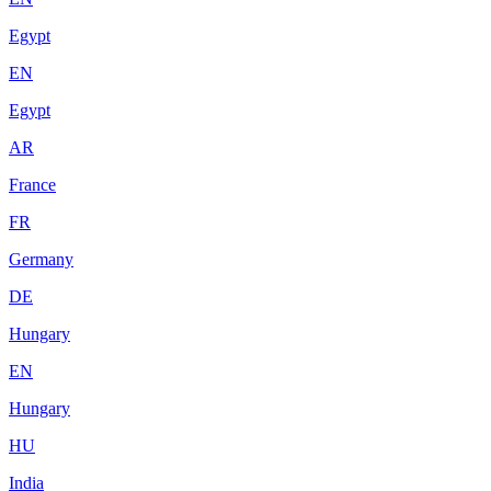
Egypt
EN
Egypt
AR
France
FR
Germany
DE
Hungary
EN
Hungary
HU
India