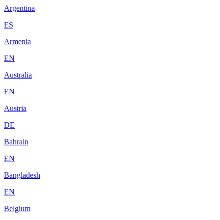
Argentina
ES
Armenia
EN
Australia
EN
Austria
DE
Bahrain
EN
Bangladesh
EN
Belgium