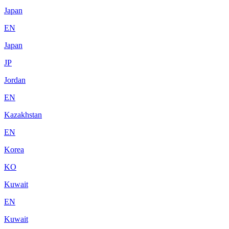
Japan
EN
Japan
JP
Jordan
EN
Kazakhstan
EN
Korea
KO
Kuwait
EN
Kuwait