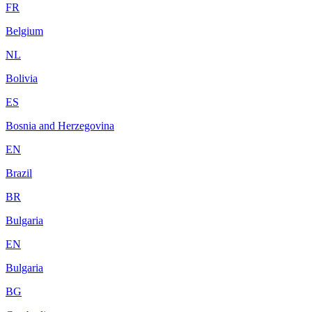
FR
Belgium
NL
Bolivia
ES
Bosnia and Herzegovina
EN
Brazil
BR
Bulgaria
EN
Bulgaria
BG