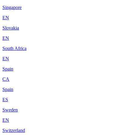
Singapore
EN
Slovakia
EN
South Africa
EN
Spain
CA
Spain
ES
Sweden
EN
Switzerland