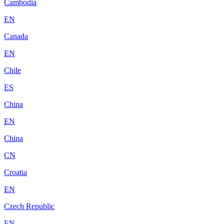
Cambodia
EN
Canada
EN
Chile
ES
China
EN
China
CN
Croatia
EN
Czech Republic
EN