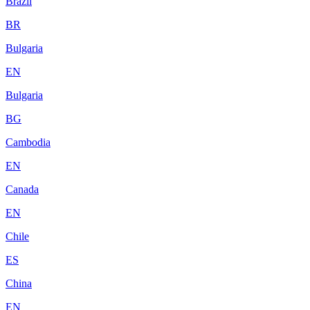
Brazil
BR
Bulgaria
EN
Bulgaria
BG
Cambodia
EN
Canada
EN
Chile
ES
China
EN