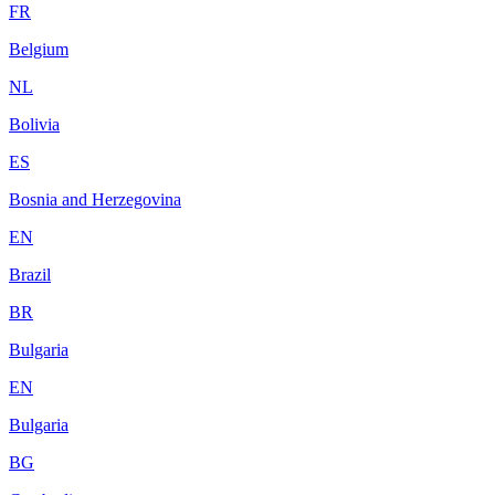
FR
Belgium
NL
Bolivia
ES
Bosnia and Herzegovina
EN
Brazil
BR
Bulgaria
EN
Bulgaria
BG