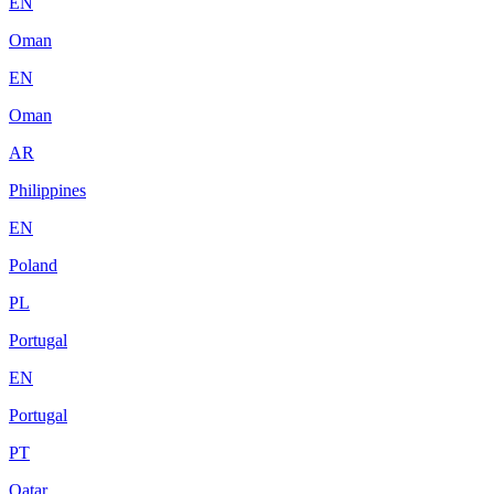
EN
Oman
EN
Oman
AR
Philippines
EN
Poland
PL
Portugal
EN
Portugal
PT
Qatar