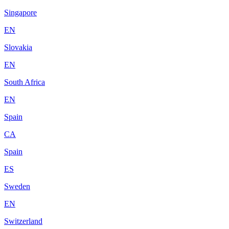
Singapore
EN
Slovakia
EN
South Africa
EN
Spain
CA
Spain
ES
Sweden
EN
Switzerland