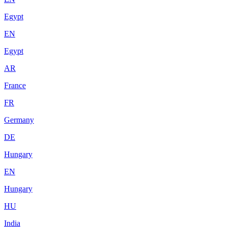
Egypt
EN
Egypt
AR
France
FR
Germany
DE
Hungary
EN
Hungary
HU
India