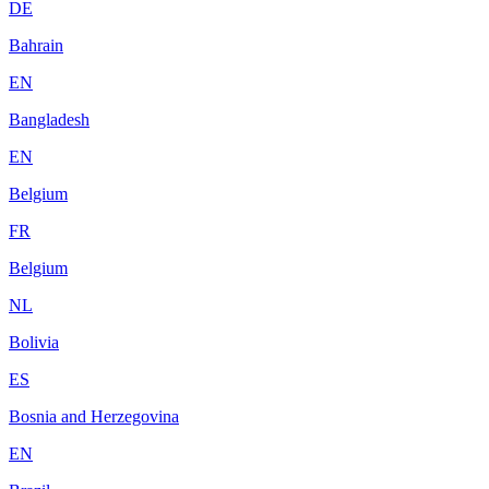
DE
Bahrain
EN
Bangladesh
EN
Belgium
FR
Belgium
NL
Bolivia
ES
Bosnia and Herzegovina
EN