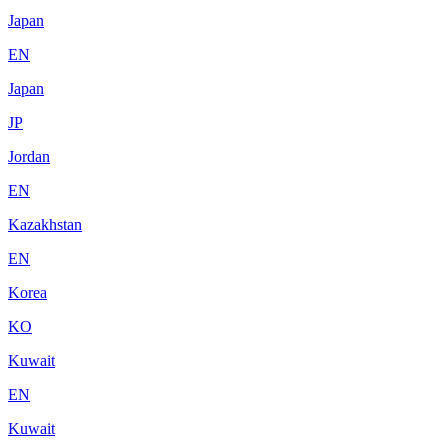
Japan
EN
Japan
JP
Jordan
EN
Kazakhstan
EN
Korea
KO
Kuwait
EN
Kuwait