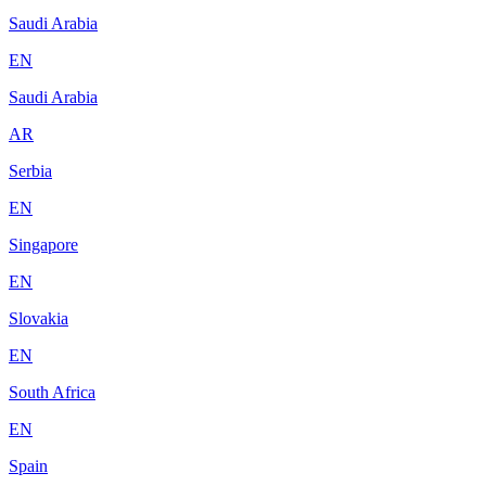
Saudi Arabia
EN
Saudi Arabia
AR
Serbia
EN
Singapore
EN
Slovakia
EN
South Africa
EN
Spain