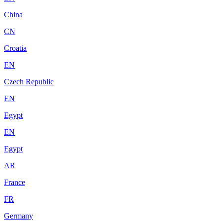
China
CN
Croatia
EN
Czech Republic
EN
Egypt
EN
Egypt
AR
France
FR
Germany