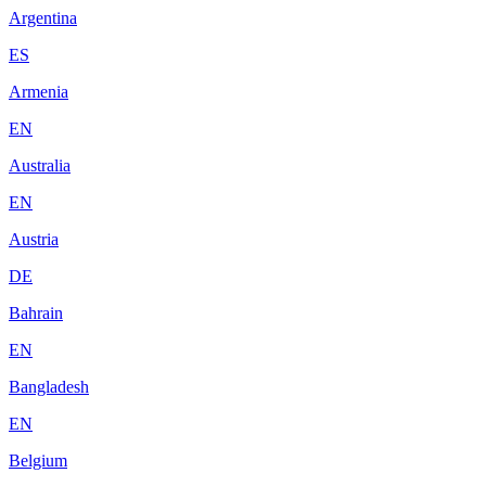
Argentina
ES
Armenia
EN
Australia
EN
Austria
DE
Bahrain
EN
Bangladesh
EN
Belgium