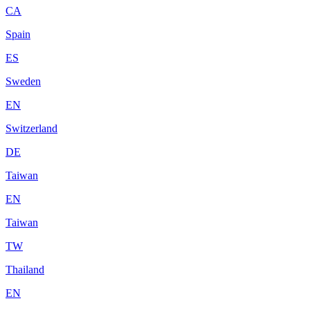
CA
Spain
ES
Sweden
EN
Switzerland
DE
Taiwan
EN
Taiwan
TW
Thailand
EN