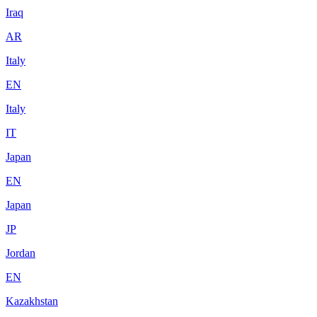
Iraq
AR
Italy
EN
Italy
IT
Japan
EN
Japan
JP
Jordan
EN
Kazakhstan