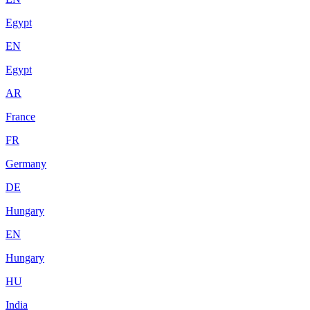
Egypt
EN
Egypt
AR
France
FR
Germany
DE
Hungary
EN
Hungary
HU
India