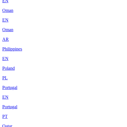
EN
Oman
EN
Oman
AR
Philippines
EN
Poland
PL
Portugal
EN
Portugal
PT
Qatar