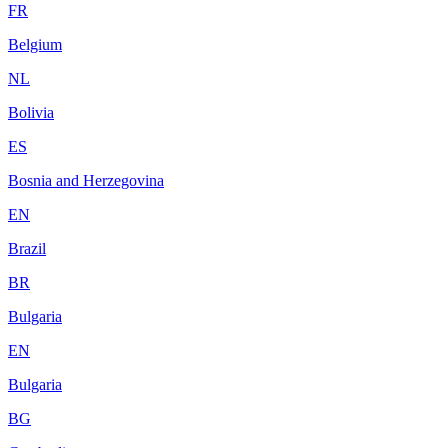
FR
Belgium
NL
Bolivia
ES
Bosnia and Herzegovina
EN
Brazil
BR
Bulgaria
EN
Bulgaria
BG