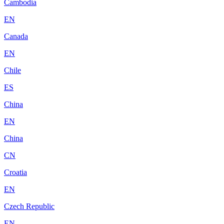
Cambodia
EN
Canada
EN
Chile
ES
China
EN
China
CN
Croatia
EN
Czech Republic
EN