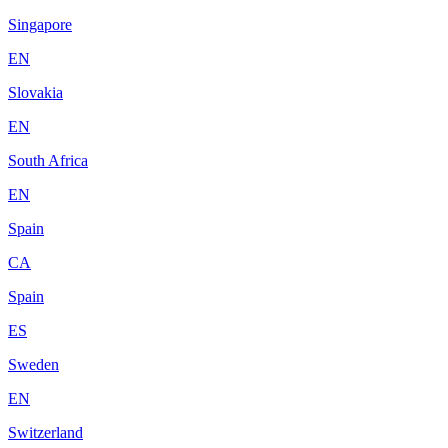
Singapore
EN
Slovakia
EN
South Africa
EN
Spain
CA
Spain
ES
Sweden
EN
Switzerland