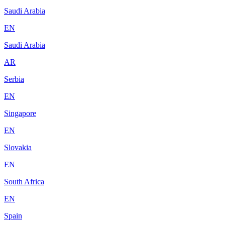
Saudi Arabia
EN
Saudi Arabia
AR
Serbia
EN
Singapore
EN
Slovakia
EN
South Africa
EN
Spain