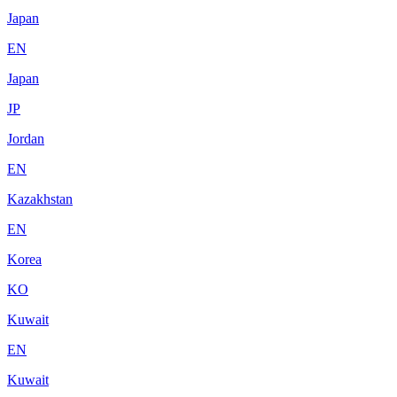
Japan
EN
Japan
JP
Jordan
EN
Kazakhstan
EN
Korea
KO
Kuwait
EN
Kuwait