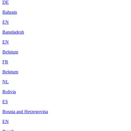
DE
Bahrain
EN
Bangladesh
EN
Belgium
FR
Belgium
NL
Bolivia
ES
Bosnia and Herzegovina
EN