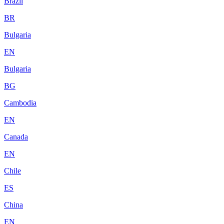
Brazil
BR
Bulgaria
EN
Bulgaria
BG
Cambodia
EN
Canada
EN
Chile
ES
China
EN