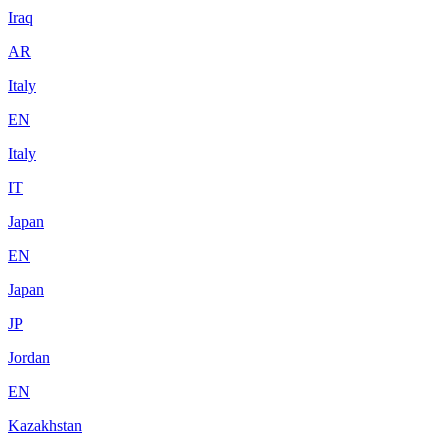
Iraq
AR
Italy
EN
Italy
IT
Japan
EN
Japan
JP
Jordan
EN
Kazakhstan