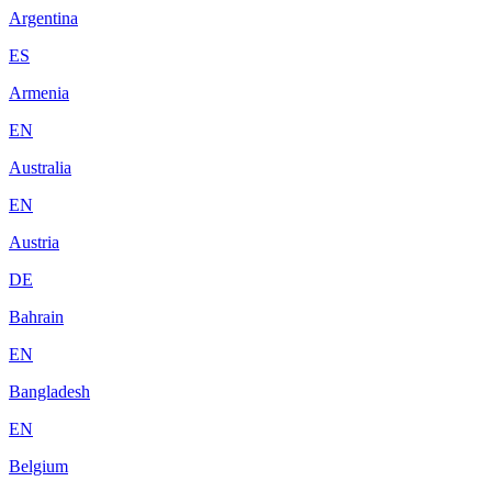
Argentina
ES
Armenia
EN
Australia
EN
Austria
DE
Bahrain
EN
Bangladesh
EN
Belgium