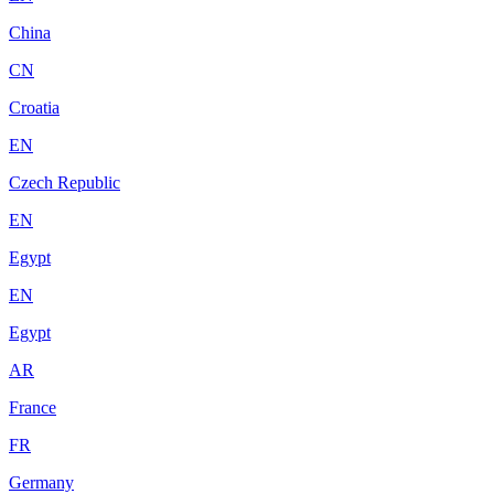
China
CN
Croatia
EN
Czech Republic
EN
Egypt
EN
Egypt
AR
France
FR
Germany