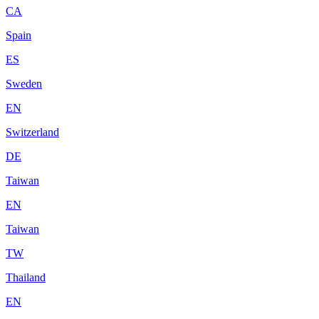
CA
Spain
ES
Sweden
EN
Switzerland
DE
Taiwan
EN
Taiwan
TW
Thailand
EN