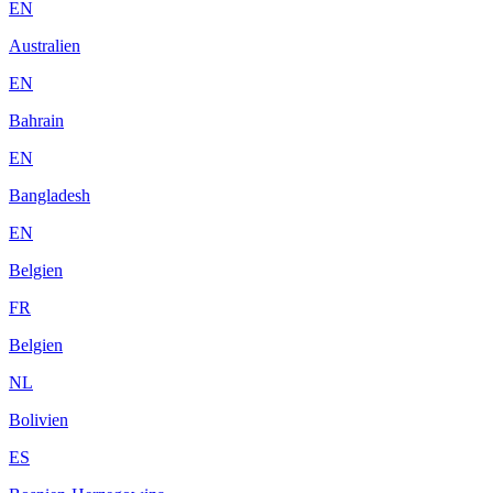
EN
Australien
EN
Bahrain
EN
Bangladesh
EN
Belgien
FR
Belgien
NL
Bolivien
ES