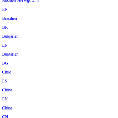
Bosnien-Herzegowina
EN
Brasilien
BR
Bulgarien
EN
Bulgarien
BG
Chile
ES
China
EN
China
CN