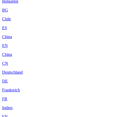
Bulgarien
BG
Chile
ES
China
EN
China
CN
Deutschland
DE
Frankreich
FR
Indien
EN