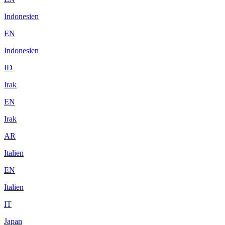
Indonesien
EN
Indonesien
ID
Irak
EN
Irak
AR
Italien
EN
Italien
IT
Japan