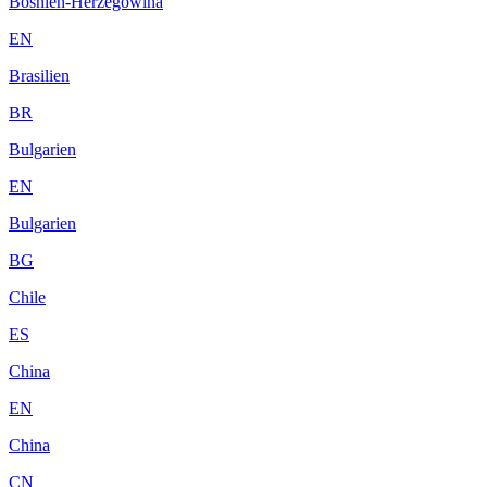
Bosnien-Herzegowina
EN
Brasilien
BR
Bulgarien
EN
Bulgarien
BG
Chile
ES
China
EN
China
CN