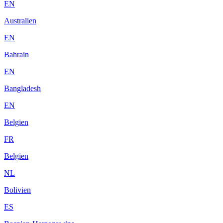
EN
Australien
EN
Bahrain
EN
Bangladesh
EN
Belgien
FR
Belgien
NL
Bolivien
ES