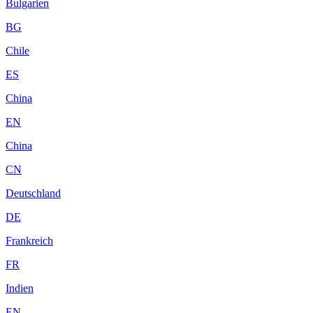
Bulgarien
BG
Chile
ES
China
EN
China
CN
Deutschland
DE
Frankreich
FR
Indien
EN