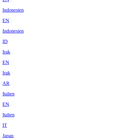
Indonesien
EN
Indonesien
ID
Irak
EN
Irak
AR
Italien
EN
Italien
IT
Japan