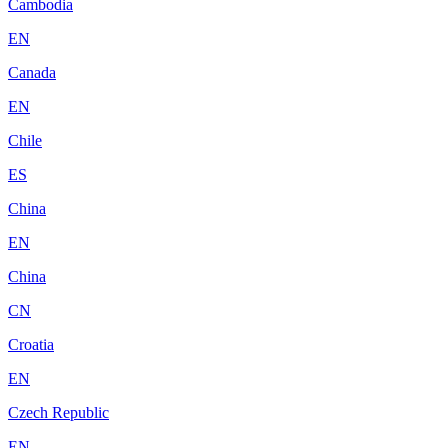
Cambodia
EN
Canada
EN
Chile
ES
China
EN
China
CN
Croatia
EN
Czech Republic
EN