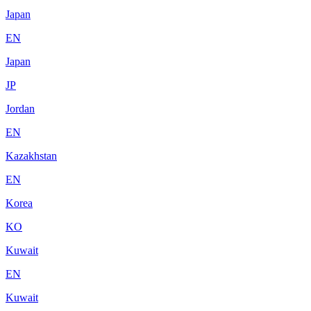
Japan
EN
Japan
JP
Jordan
EN
Kazakhstan
EN
Korea
KO
Kuwait
EN
Kuwait