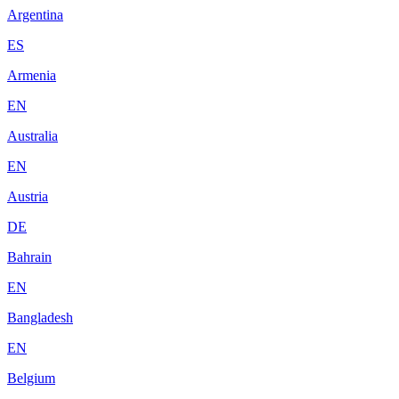
Argentina
ES
Armenia
EN
Australia
EN
Austria
DE
Bahrain
EN
Bangladesh
EN
Belgium