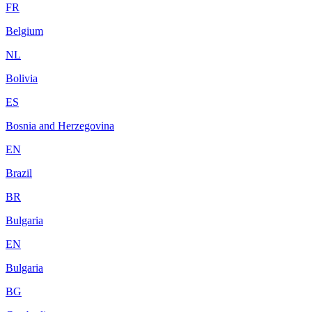
FR
Belgium
NL
Bolivia
ES
Bosnia and Herzegovina
EN
Brazil
BR
Bulgaria
EN
Bulgaria
BG