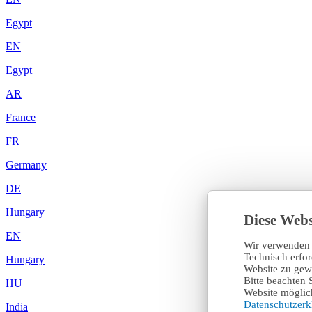
Egypt
EN
Egypt
AR
France
FR
Germany
DE
Hungary
Diese Webs
EN
Wir verwenden 
Technisch erfo
Hungary
Website zu gewä
Bitte beachten 
HU
Website möglich
Datenschutzer
India