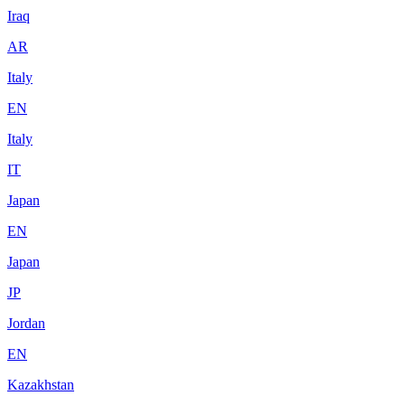
Iraq
AR
Italy
EN
Italy
IT
Japan
EN
Japan
JP
Jordan
EN
Kazakhstan