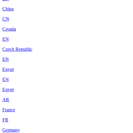
China
CN
Croatia
EN
Czech Republic
EN
Egypt
EN
Egypt
AR
France
FR
Germany