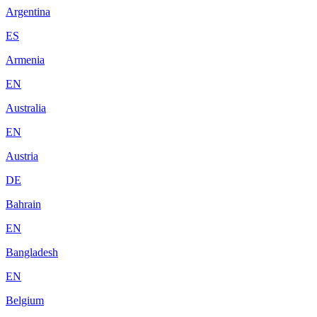
Argentina
ES
Armenia
EN
Australia
EN
Austria
DE
Bahrain
EN
Bangladesh
EN
Belgium