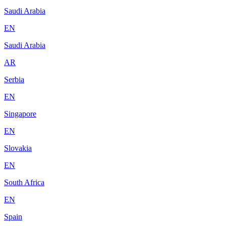
Saudi Arabia
EN
Saudi Arabia
AR
Serbia
EN
Singapore
EN
Slovakia
EN
South Africa
EN
Spain