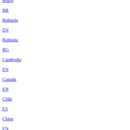
Brazil
BR
Bulgaria
EN
Bulgaria
BG
Cambodia
EN
Canada
EN
Chile
ES
China
EN