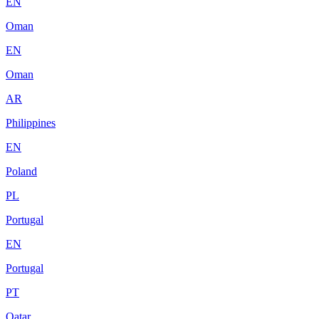
EN
Oman
EN
Oman
AR
Philippines
EN
Poland
PL
Portugal
EN
Portugal
PT
Qatar