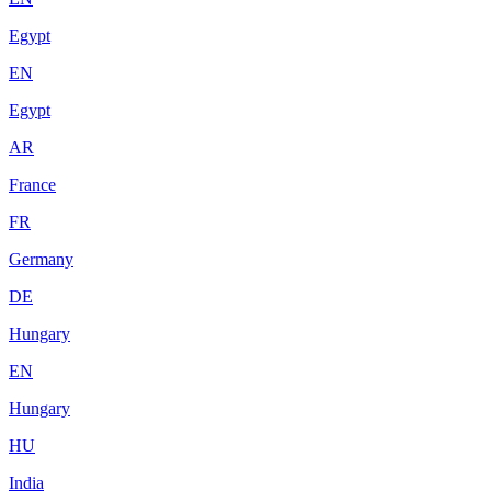
Egypt
EN
Egypt
AR
France
FR
Germany
DE
Hungary
EN
Hungary
HU
India