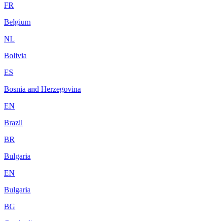
FR
Belgium
NL
Bolivia
ES
Bosnia and Herzegovina
EN
Brazil
BR
Bulgaria
EN
Bulgaria
BG