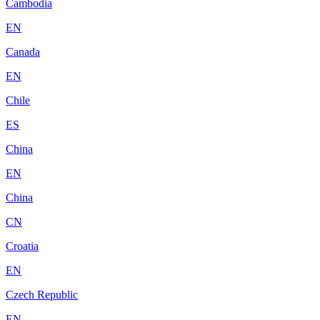
Cambodia
EN
Canada
EN
Chile
ES
China
EN
China
CN
Croatia
EN
Czech Republic
EN