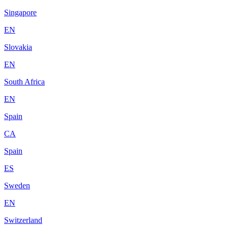
Singapore
EN
Slovakia
EN
South Africa
EN
Spain
CA
Spain
ES
Sweden
EN
Switzerland