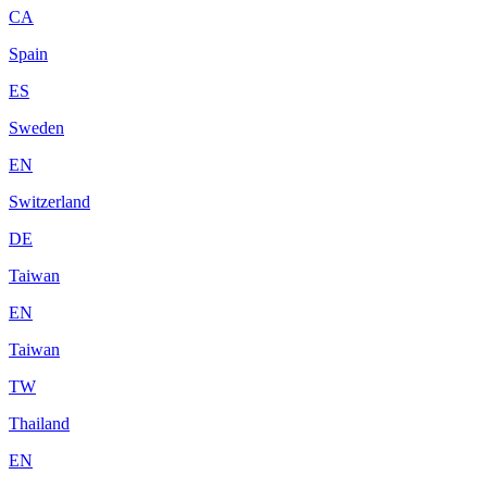
CA
Spain
ES
Sweden
EN
Switzerland
DE
Taiwan
EN
Taiwan
TW
Thailand
EN