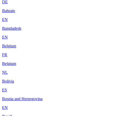
DE
Bahrain
EN
Bangladesh
EN
Belgium
FR
Belgium
NL
Bolivia
ES
Bosnia and Herzegovina
EN