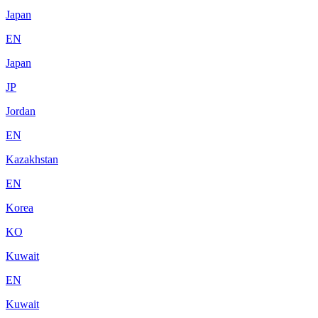
Japan
EN
Japan
JP
Jordan
EN
Kazakhstan
EN
Korea
KO
Kuwait
EN
Kuwait