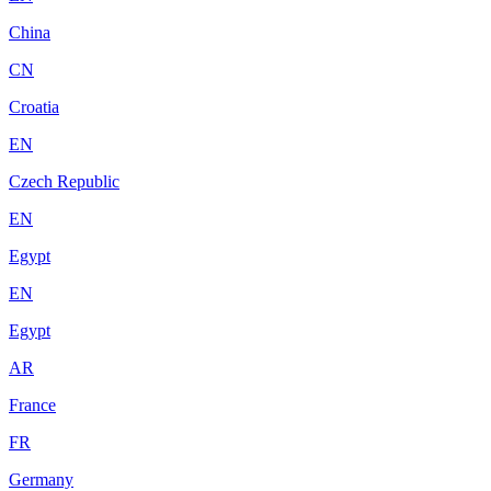
China
CN
Croatia
EN
Czech Republic
EN
Egypt
EN
Egypt
AR
France
FR
Germany