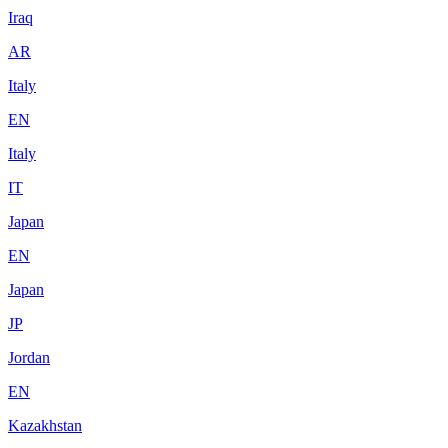
Iraq
AR
Italy
EN
Italy
IT
Japan
EN
Japan
JP
Jordan
EN
Kazakhstan