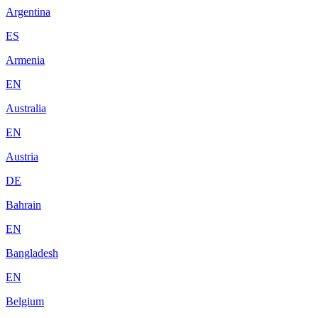
Argentina
ES
Armenia
EN
Australia
EN
Austria
DE
Bahrain
EN
Bangladesh
EN
Belgium