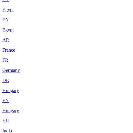
Egypt
EN
Egypt
AR
France
FR
Germany
DE
Hungary
EN
Hungary
HU
India