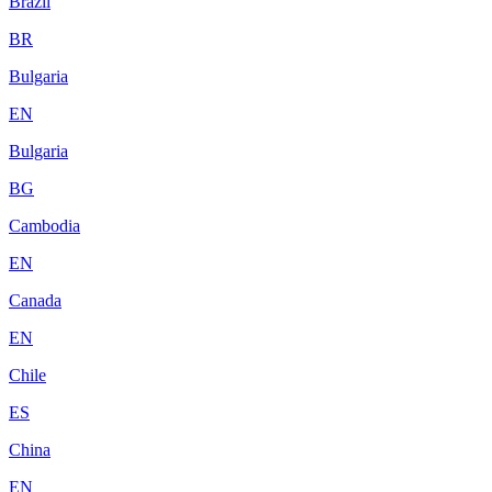
Brazil
BR
Bulgaria
EN
Bulgaria
BG
Cambodia
EN
Canada
EN
Chile
ES
China
EN