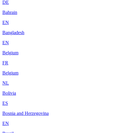
DE
Bahrain
EN
Bangladesh
EN
Belgium
FR
Belgium
NL
Bolivia
ES
Bosnia and Herzegovina
EN