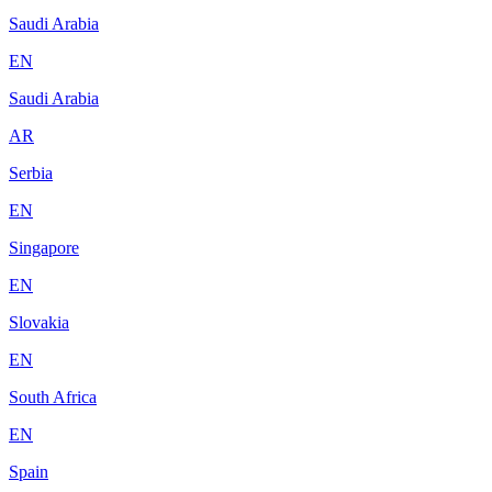
Saudi Arabia
EN
Saudi Arabia
AR
Serbia
EN
Singapore
EN
Slovakia
EN
South Africa
EN
Spain