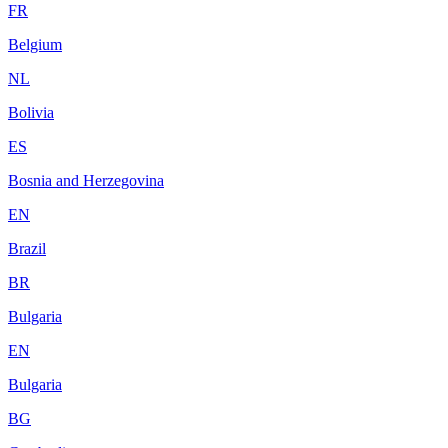
FR
Belgium
NL
Bolivia
ES
Bosnia and Herzegovina
EN
Brazil
BR
Bulgaria
EN
Bulgaria
BG