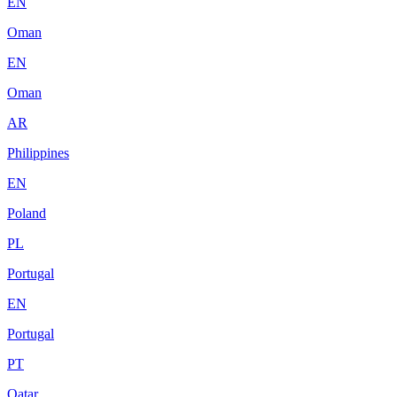
EN
Oman
EN
Oman
AR
Philippines
EN
Poland
PL
Portugal
EN
Portugal
PT
Qatar