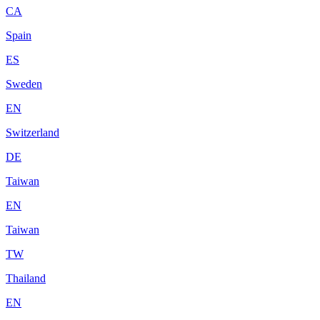
CA
Spain
ES
Sweden
EN
Switzerland
DE
Taiwan
EN
Taiwan
TW
Thailand
EN