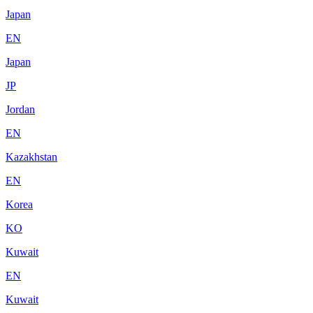
Japan
EN
Japan
JP
Jordan
EN
Kazakhstan
EN
Korea
KO
Kuwait
EN
Kuwait