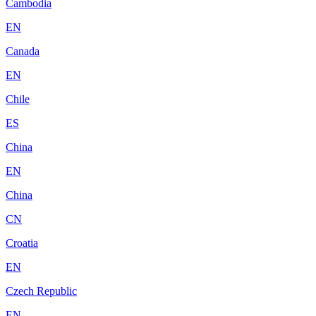
Cambodia
EN
Canada
EN
Chile
ES
China
EN
China
CN
Croatia
EN
Czech Republic
EN