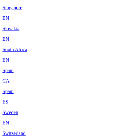
Singapore
EN
Slovakia
EN
South Africa
EN
Spain
CA
Spain
ES
Sweden
EN
Switzerland