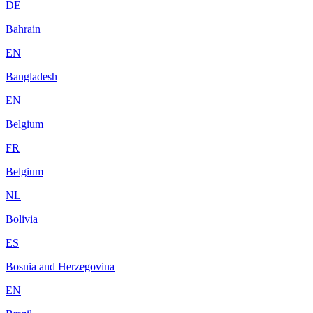
DE
Bahrain
EN
Bangladesh
EN
Belgium
FR
Belgium
NL
Bolivia
ES
Bosnia and Herzegovina
EN