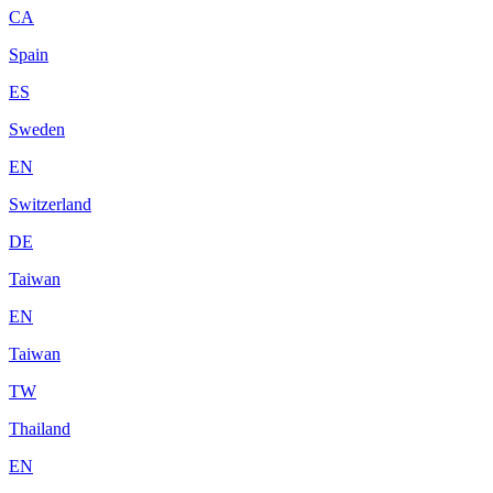
CA
Spain
ES
Sweden
EN
Switzerland
DE
Taiwan
EN
Taiwan
TW
Thailand
EN