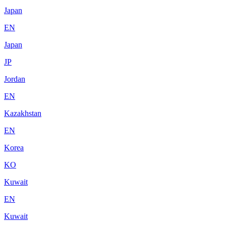
Japan
EN
Japan
JP
Jordan
EN
Kazakhstan
EN
Korea
KO
Kuwait
EN
Kuwait