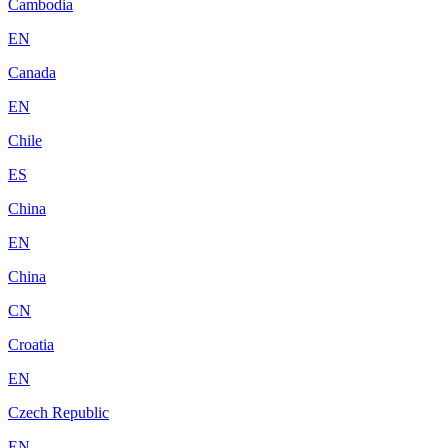
Cambodia
EN
Canada
EN
Chile
ES
China
EN
China
CN
Croatia
EN
Czech Republic
EN