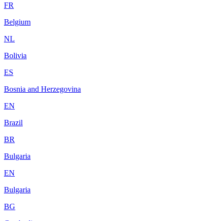
FR
Belgium
NL
Bolivia
ES
Bosnia and Herzegovina
EN
Brazil
BR
Bulgaria
EN
Bulgaria
BG