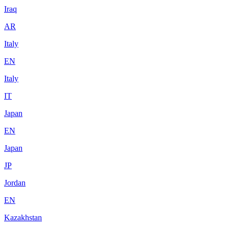
Iraq
AR
Italy
EN
Italy
IT
Japan
EN
Japan
JP
Jordan
EN
Kazakhstan