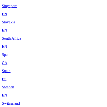
Singapore
EN
Slovakia
EN
South Africa
EN
Spain
CA
Spain
ES
Sweden
EN
Switzerland