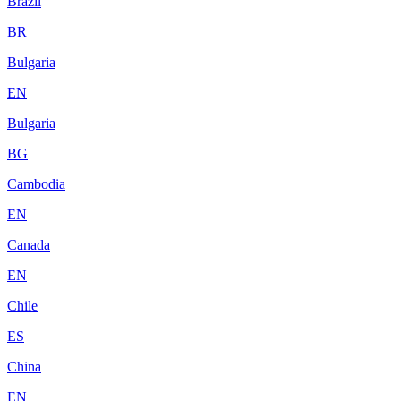
Brazil
BR
Bulgaria
EN
Bulgaria
BG
Cambodia
EN
Canada
EN
Chile
ES
China
EN