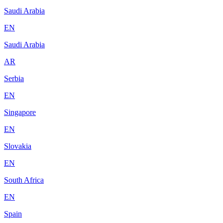
Saudi Arabia
EN
Saudi Arabia
AR
Serbia
EN
Singapore
EN
Slovakia
EN
South Africa
EN
Spain