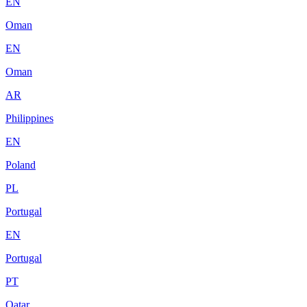
EN
Oman
EN
Oman
AR
Philippines
EN
Poland
PL
Portugal
EN
Portugal
PT
Qatar