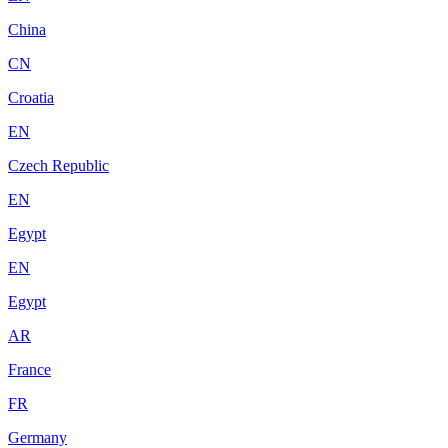
China
CN
Croatia
EN
Czech Republic
EN
Egypt
EN
Egypt
AR
France
FR
Germany