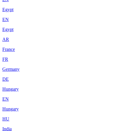
Egypt
EN
Egypt
AR
France
FR
Germany
DE
Hungary
EN
Hungary
HU
India