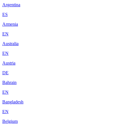
Argentina
ES
Armenia
EN
Australia
EN
Austria
DE
Bahrain
EN
Bangladesh
EN
Belgium