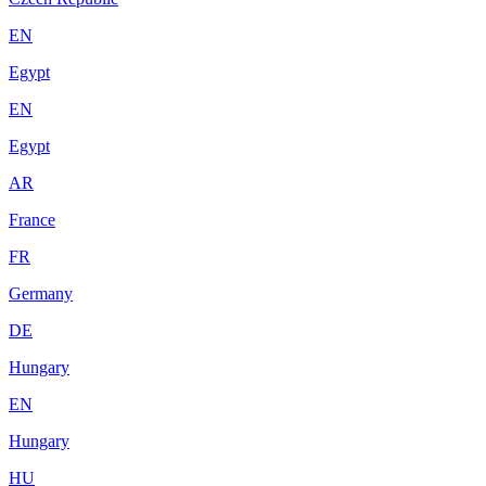
EN
Egypt
EN
Egypt
AR
France
FR
Germany
DE
Hungary
EN
Hungary
HU