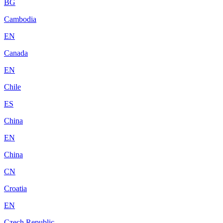
BG
Cambodia
EN
Canada
EN
Chile
ES
China
EN
China
CN
Croatia
EN
Czech Republic