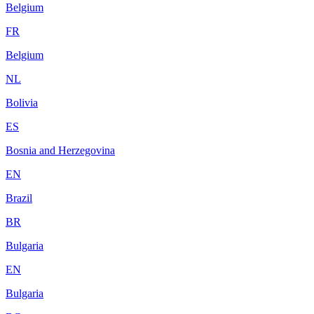
Belgium
FR
Belgium
NL
Bolivia
ES
Bosnia and Herzegovina
EN
Brazil
BR
Bulgaria
EN
Bulgaria