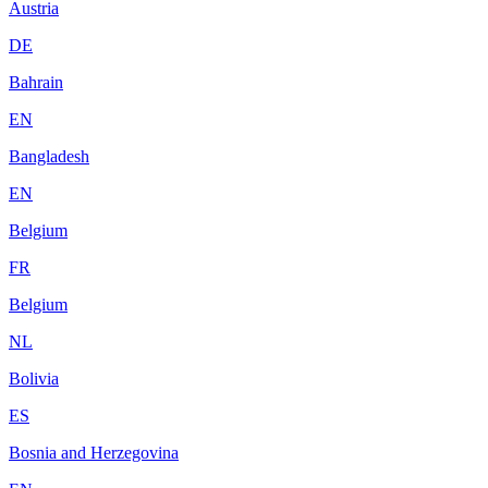
Austria
DE
Bahrain
EN
Bangladesh
EN
Belgium
FR
Belgium
NL
Bolivia
ES
Bosnia and Herzegovina