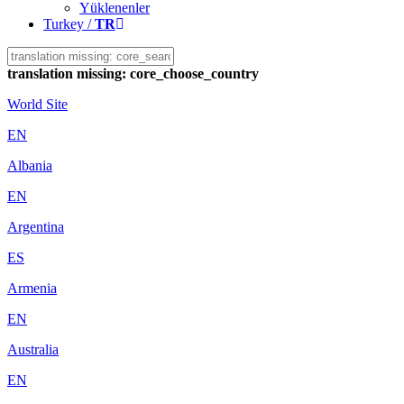
Yüklenenler
Turkey /
TR
translation missing: core_choose_country
World Site
EN
Albania
EN
Argentina
ES
Armenia
EN
Australia
EN