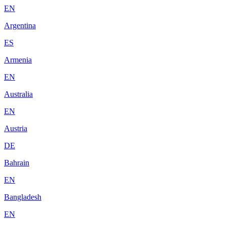
EN
Argentina
ES
Armenia
EN
Australia
EN
Austria
DE
Bahrain
EN
Bangladesh
EN