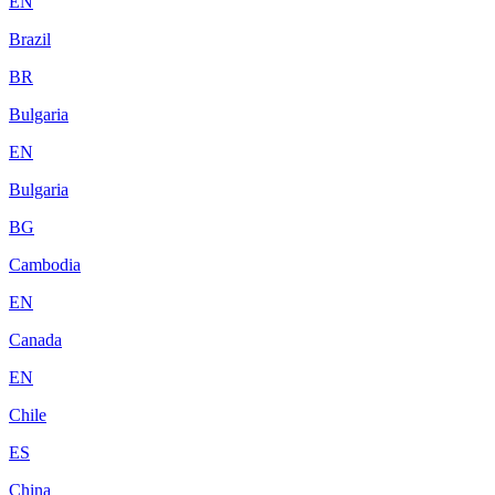
EN
Brazil
BR
Bulgaria
EN
Bulgaria
BG
Cambodia
EN
Canada
EN
Chile
ES
China