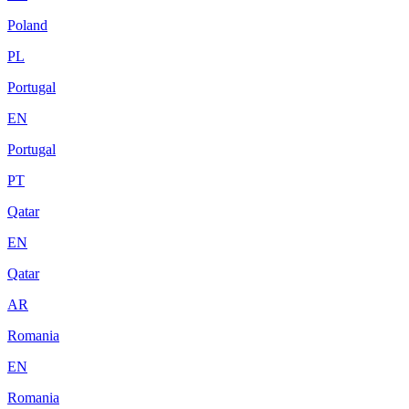
Poland
PL
Portugal
EN
Portugal
PT
Qatar
EN
Qatar
AR
Romania
EN
Romania