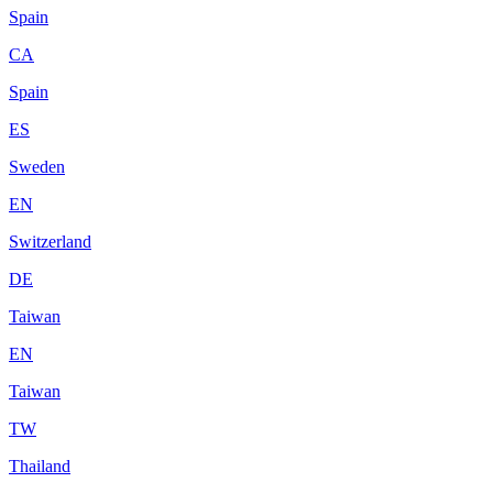
Spain
CA
Spain
ES
Sweden
EN
Switzerland
DE
Taiwan
EN
Taiwan
TW
Thailand