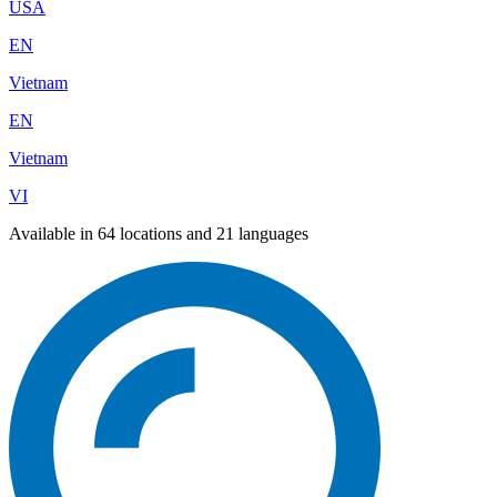
USA
EN
Vietnam
EN
Vietnam
VI
Available in 64 locations and 21 languages