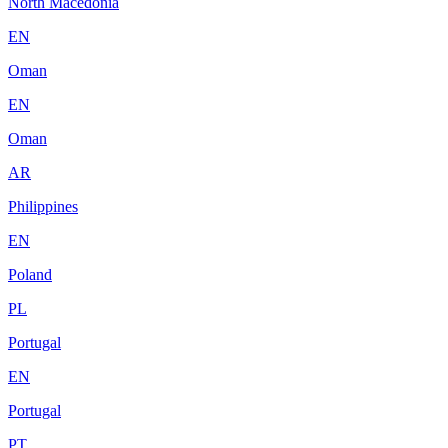
North Macedonia
EN
Oman
EN
Oman
AR
Philippines
EN
Poland
PL
Portugal
EN
Portugal
PT