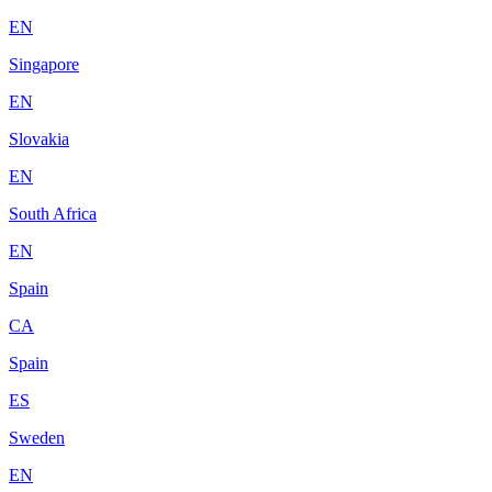
EN
Singapore
EN
Slovakia
EN
South Africa
EN
Spain
CA
Spain
ES
Sweden
EN