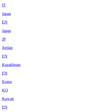
IT
Japan
EN
Japan
JP
Jordan
EN
Kazakhstan
EN
Korea
KO
Kuwait
EN