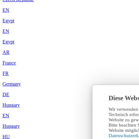
EN
Egypt
EN
Egypt
AR
France
FR
Germany
DE
Diese Webs
Hungary
Wir verwenden 
Technisch erfo
EN
Website zu gewä
Bitte beachten 
Hungary
Website möglich
Datenschutzer
HU