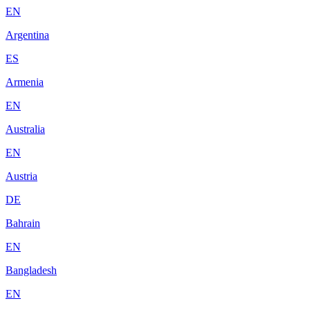
EN
Argentina
ES
Armenia
EN
Australia
EN
Austria
DE
Bahrain
EN
Bangladesh
EN