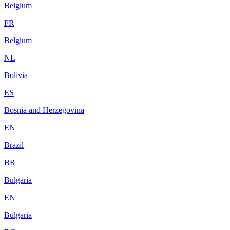
Belgium
FR
Belgium
NL
Bolivia
ES
Bosnia and Herzegovina
EN
Brazil
BR
Bulgaria
EN
Bulgaria