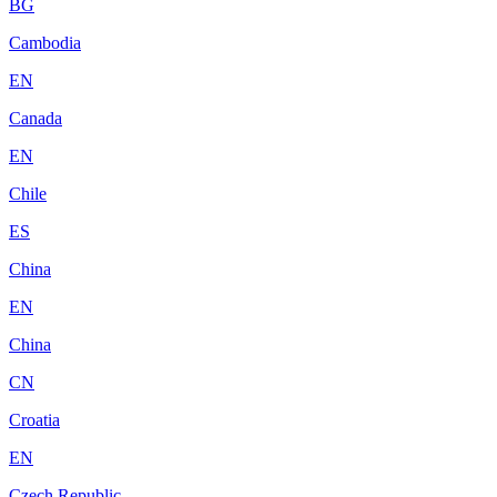
BG
Cambodia
EN
Canada
EN
Chile
ES
China
EN
China
CN
Croatia
EN
Czech Republic