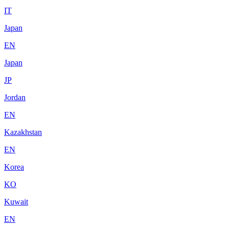
IT
Japan
EN
Japan
JP
Jordan
EN
Kazakhstan
EN
Korea
KO
Kuwait
EN