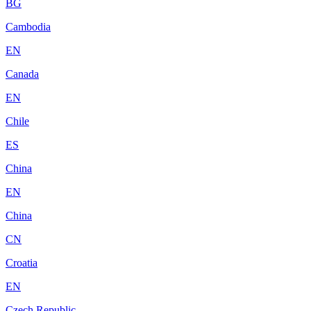
BG
Cambodia
EN
Canada
EN
Chile
ES
China
EN
China
CN
Croatia
EN
Czech Republic