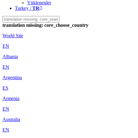
Yüklenenler
Turkey /
TR
translation missing: core_choose_country
World Site
EN
Albania
EN
Argentina
ES
Armenia
EN
Australia
EN