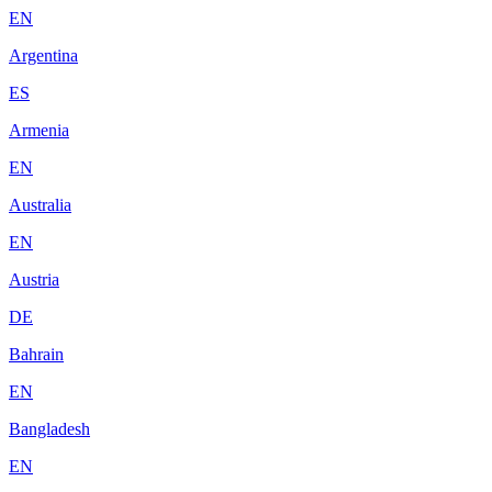
EN
Argentina
ES
Armenia
EN
Australia
EN
Austria
DE
Bahrain
EN
Bangladesh
EN