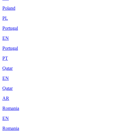
Poland
PL
Portugal
EN
Portugal
PT
Qatar
EN
Qatar
AR
Romania
EN
Romania