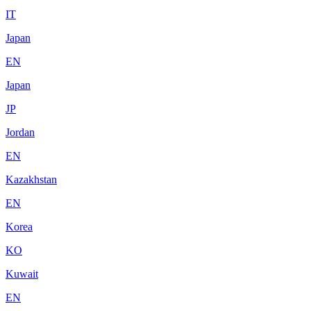
IT
Japan
EN
Japan
JP
Jordan
EN
Kazakhstan
EN
Korea
KO
Kuwait
EN