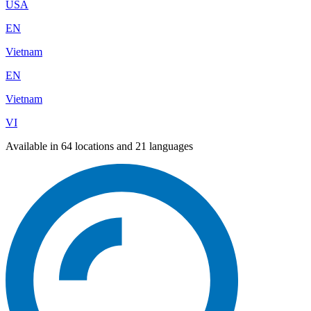
USA
EN
Vietnam
EN
Vietnam
VI
Available in 64 locations and 21 languages