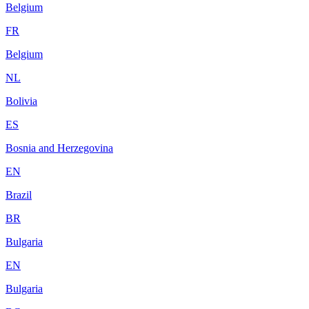
Belgium
FR
Belgium
NL
Bolivia
ES
Bosnia and Herzegovina
EN
Brazil
BR
Bulgaria
EN
Bulgaria