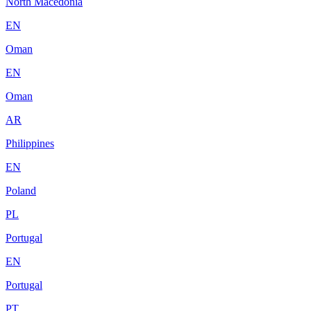
North Macedonia
EN
Oman
EN
Oman
AR
Philippines
EN
Poland
PL
Portugal
EN
Portugal
PT