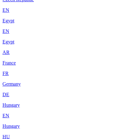
EN
Egypt
EN
Egypt
AR
France
FR
Germany
DE
Hungary
EN
Hungary
HU