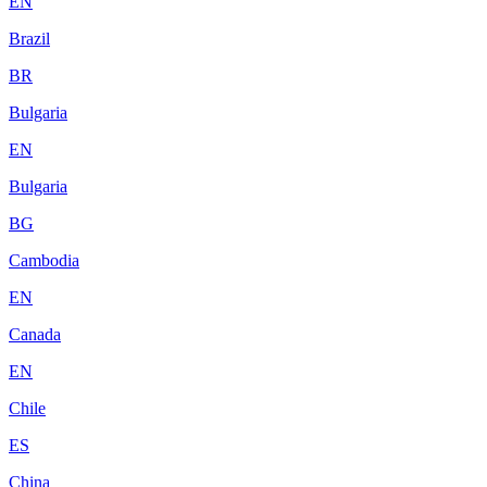
EN
Brazil
BR
Bulgaria
EN
Bulgaria
BG
Cambodia
EN
Canada
EN
Chile
ES
China