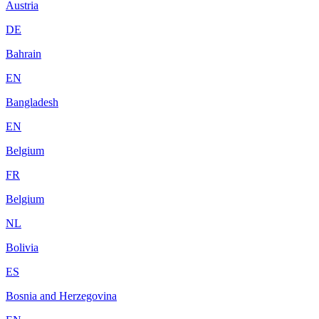
Austria
DE
Bahrain
EN
Bangladesh
EN
Belgium
FR
Belgium
NL
Bolivia
ES
Bosnia and Herzegovina