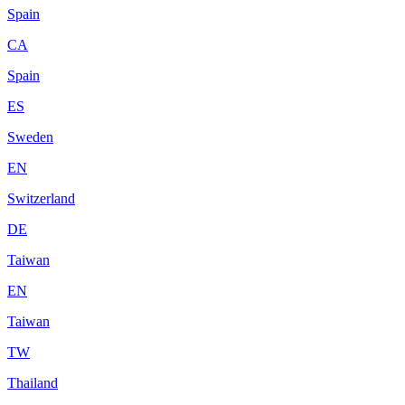
Spain
CA
Spain
ES
Sweden
EN
Switzerland
DE
Taiwan
EN
Taiwan
TW
Thailand