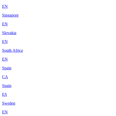
EN
Singapore
EN
Slovakia
EN
South Africa
EN
Spain
CA
Spain
ES
Sweden
EN