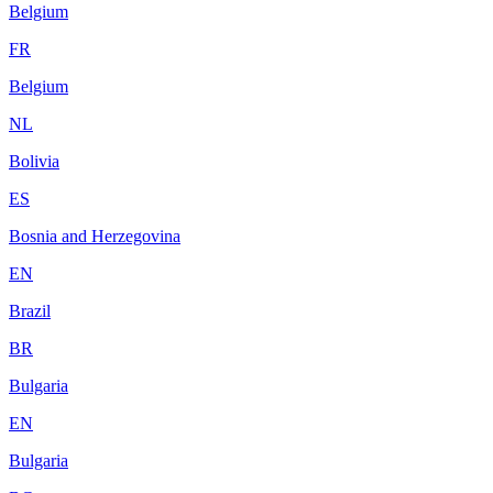
Belgium
FR
Belgium
NL
Bolivia
ES
Bosnia and Herzegovina
EN
Brazil
BR
Bulgaria
EN
Bulgaria