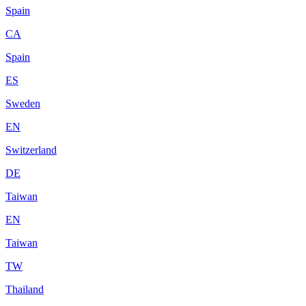
Spain
CA
Spain
ES
Sweden
EN
Switzerland
DE
Taiwan
EN
Taiwan
TW
Thailand