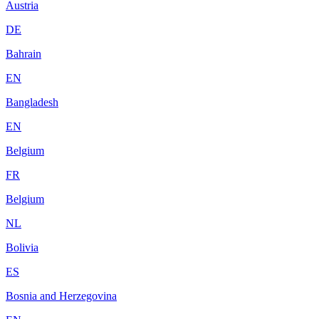
Austria
DE
Bahrain
EN
Bangladesh
EN
Belgium
FR
Belgium
NL
Bolivia
ES
Bosnia and Herzegovina