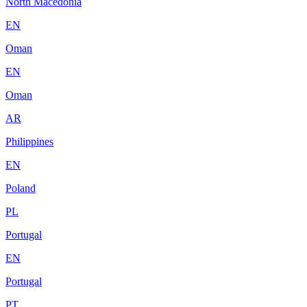
North Macedonia
EN
Oman
EN
Oman
AR
Philippines
EN
Poland
PL
Portugal
EN
Portugal
PT