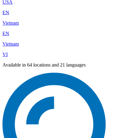
USA
EN
Vietnam
EN
Vietnam
VI
Available in 64 locations and 21 languages