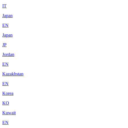
IT
Japan
EN
Japan
JP
Jordan
EN
Kazakhstan
EN
Korea
KO
Kuwait
EN