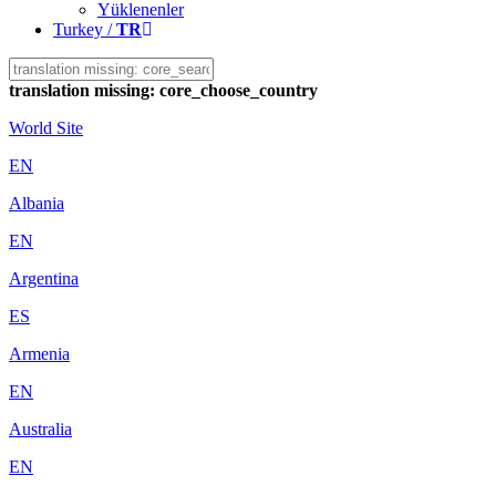
Yüklenenler
Turkey /
TR
translation missing: core_choose_country
World Site
EN
Albania
EN
Argentina
ES
Armenia
EN
Australia
EN