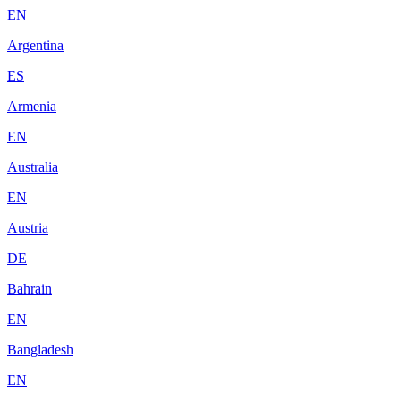
EN
Argentina
ES
Armenia
EN
Australia
EN
Austria
DE
Bahrain
EN
Bangladesh
EN