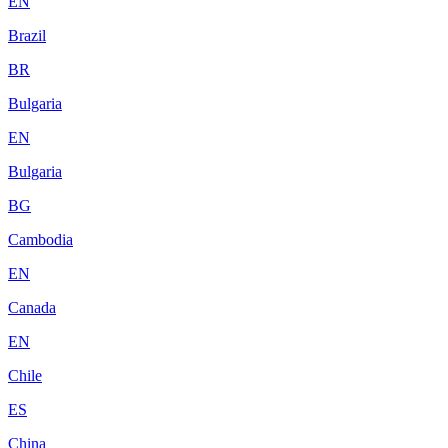
EN
Brazil
BR
Bulgaria
EN
Bulgaria
BG
Cambodia
EN
Canada
EN
Chile
ES
China