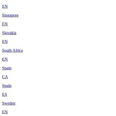
EN
Singapore
EN
Slovakia
EN
South Africa
EN
Spain
CA
Spain
ES
Sweden
EN