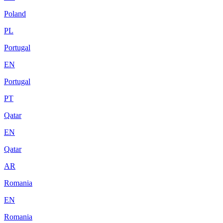
Poland
PL
Portugal
EN
Portugal
PT
Qatar
EN
Qatar
AR
Romania
EN
Romania