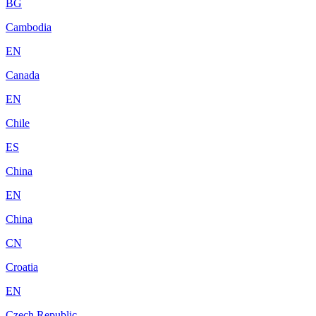
BG
Cambodia
EN
Canada
EN
Chile
ES
China
EN
China
CN
Croatia
EN
Czech Republic