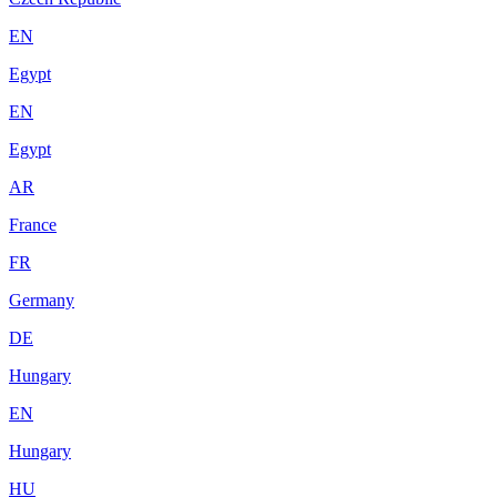
EN
Egypt
EN
Egypt
AR
France
FR
Germany
DE
Hungary
EN
Hungary
HU