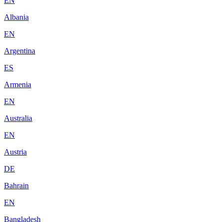
EN
Albania
EN
Argentina
ES
Armenia
EN
Australia
EN
Austria
DE
Bahrain
EN
Bangladesh