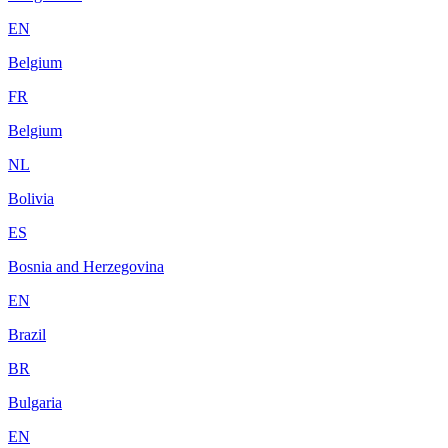
EN
Belgium
FR
Belgium
NL
Bolivia
ES
Bosnia and Herzegovina
EN
Brazil
BR
Bulgaria
EN