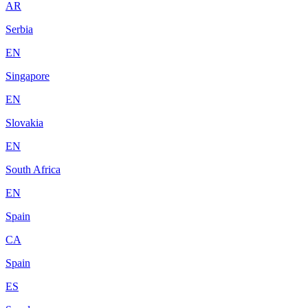
AR
Serbia
EN
Singapore
EN
Slovakia
EN
South Africa
EN
Spain
CA
Spain
ES