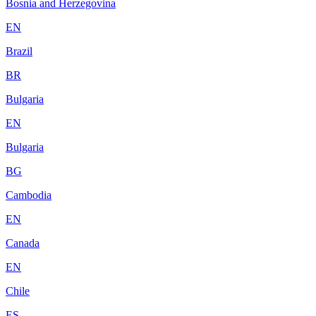
Bosnia and Herzegovina
EN
Brazil
BR
Bulgaria
EN
Bulgaria
BG
Cambodia
EN
Canada
EN
Chile
ES