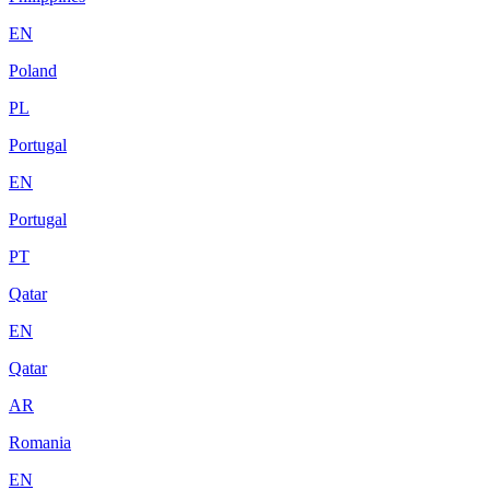
EN
Poland
PL
Portugal
EN
Portugal
PT
Qatar
EN
Qatar
AR
Romania
EN