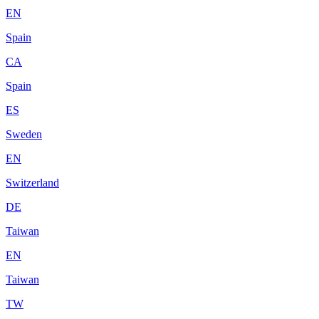
EN
Spain
CA
Spain
ES
Sweden
EN
Switzerland
DE
Taiwan
EN
Taiwan
TW