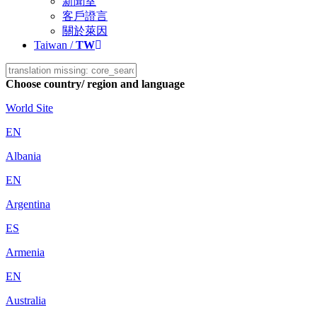
新聞室
客戶證言
關於萊因
Taiwan /
TW
Choose country/ region and language
World Site
EN
Albania
EN
Argentina
ES
Armenia
EN
Australia