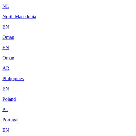
NL
North Macedonia
EN
Oman
EN
Oman
AR
Philippines
EN
Poland
PL
Portugal
EN