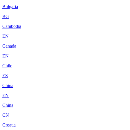
Bulgaria
BG
Cambodia
EN
Canada
EN
Chile
ES
China
EN
China
CN
Croatia