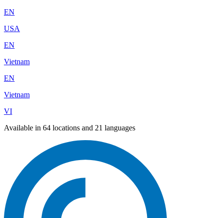
EN
USA
EN
Vietnam
EN
Vietnam
VI
Available in 64 locations and 21 languages