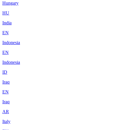
Hungary
HU
India
EN
Indonesia
EN
Indonesia
ID
Iraq
EN
Iraq
AR
Italy