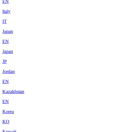
EN
Italy
IT
Japan
EN
Japan
JP
Jordan
EN
Kazakhstan
EN
Korea
KO
Kuwait