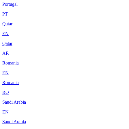
Portugal
PT
Qatar
EN
Qatar
AR
Romania
EN
Romania
RO
Saudi Arabia
EN
Saudi Arabia