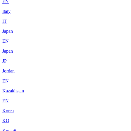
EN
Italy
IT
Japan
EN
Japan
JP
Jordan
EN
Kazakhstan
EN
Korea
KO
Kuwait