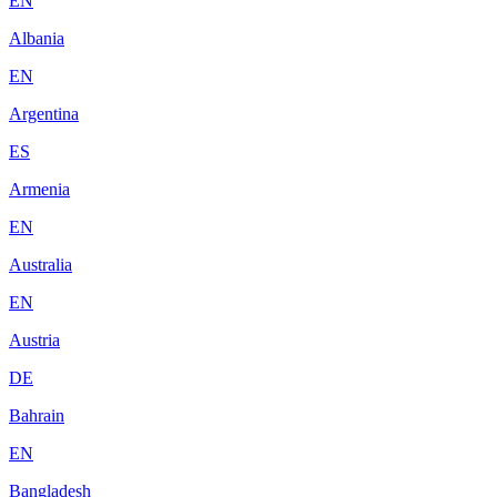
EN
Albania
EN
Argentina
ES
Armenia
EN
Australia
EN
Austria
DE
Bahrain
EN
Bangladesh