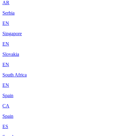
AR
Serbia
EN
Singapore
EN
Slovakia
EN
South Africa
EN
Spain
CA
Spain
ES