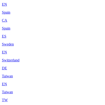
EN
Spain
CA
Spain
ES
Sweden
EN
Switzerland
DE
Taiwan
EN
Taiwan
TW