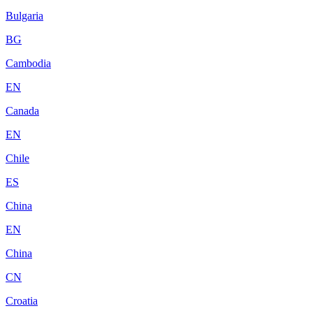
Bulgaria
BG
Cambodia
EN
Canada
EN
Chile
ES
China
EN
China
CN
Croatia