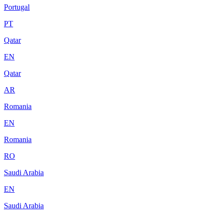
Portugal
PT
Qatar
EN
Qatar
AR
Romania
EN
Romania
RO
Saudi Arabia
EN
Saudi Arabia