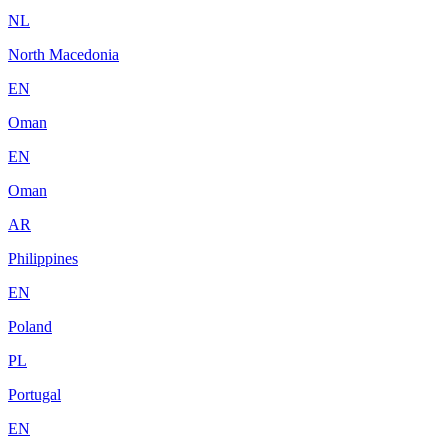
NL
North Macedonia
EN
Oman
EN
Oman
AR
Philippines
EN
Poland
PL
Portugal
EN