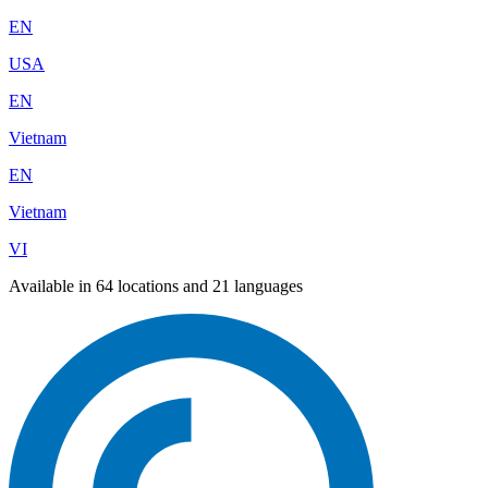
EN
USA
EN
Vietnam
EN
Vietnam
VI
Available in 64 locations and 21 languages