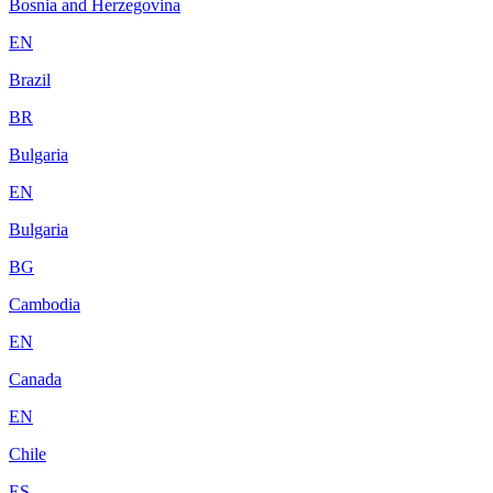
Bosnia and Herzegovina
EN
Brazil
BR
Bulgaria
EN
Bulgaria
BG
Cambodia
EN
Canada
EN
Chile
ES