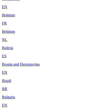
EN
Belgium
FR
Belgium
NL
Bolivia
ES
Bosnia and Herzegovina
EN
Brazil
BR
Bulgaria
EN