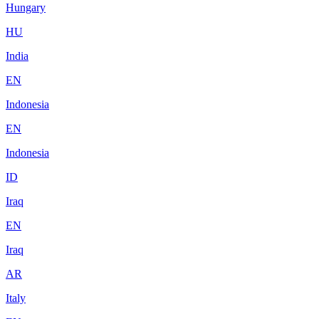
Hungary
HU
India
EN
Indonesia
EN
Indonesia
ID
Iraq
EN
Iraq
AR
Italy