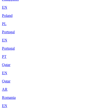
EN
Poland
PL
Portugal
EN
Portugal
PT
Qatar
EN
Qatar
AR
Romania
EN