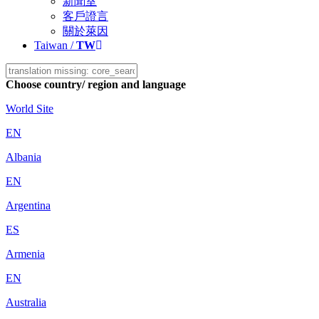
新聞室
客戶證言
關於萊因
Taiwan /
TW
Choose country/ region and language
World Site
EN
Albania
EN
Argentina
ES
Armenia
EN
Australia