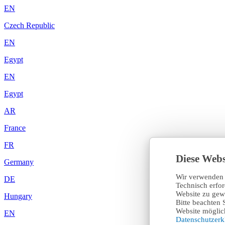
EN
Czech Republic
EN
Egypt
EN
Egypt
AR
France
FR
Diese Webs
Germany
Wir verwenden 
DE
Technisch erfo
Website zu gewä
Hungary
Bitte beachten 
Website möglich
EN
Datenschutzer