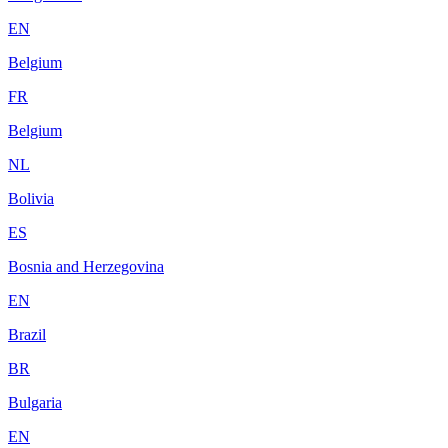
EN
Belgium
FR
Belgium
NL
Bolivia
ES
Bosnia and Herzegovina
EN
Brazil
BR
Bulgaria
EN