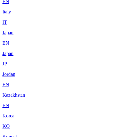
EN
Italy
IT
Japan
EN
Japan
JP
Jordan
EN
Kazakhstan
EN
Korea
KO
Kuwait