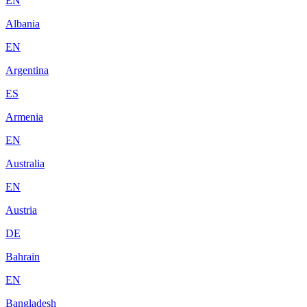
EN
Albania
EN
Argentina
ES
Armenia
EN
Australia
EN
Austria
DE
Bahrain
EN
Bangladesh