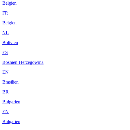
Belgien
FR
Belgien
NL
Bolivien
ES
Bosnien-Herzegowina
EN
Brasilien
BR
Bulgarien
EN
Bulgarien