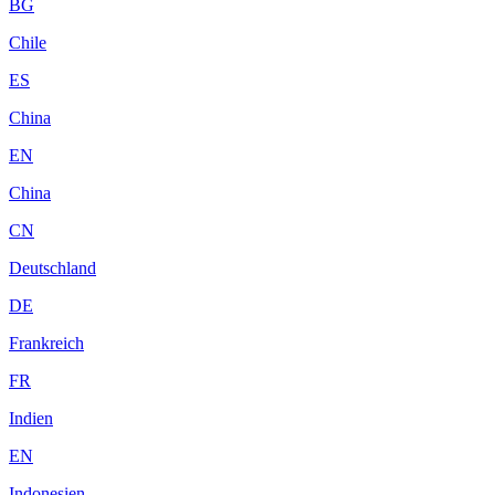
BG
Chile
ES
China
EN
China
CN
Deutschland
DE
Frankreich
FR
Indien
EN
Indonesien