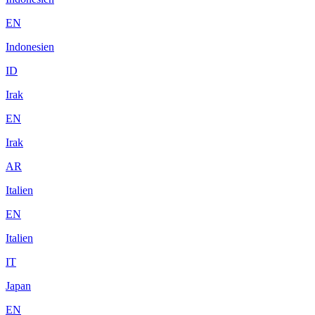
EN
Indonesien
ID
Irak
EN
Irak
AR
Italien
EN
Italien
IT
Japan
EN