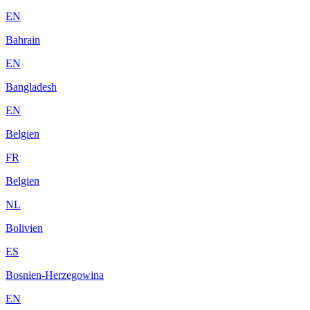
EN
Bahrain
EN
Bangladesh
EN
Belgien
FR
Belgien
NL
Bolivien
ES
Bosnien-Herzegowina
EN