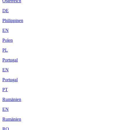
Österreich
DE
Philippinen
EN
Polen
PL
Portugal
EN
Portugal
PT
Rumänien
EN
Rumänien
RO