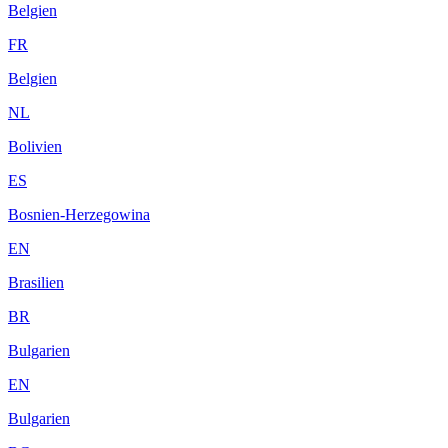
Belgien
FR
Belgien
NL
Bolivien
ES
Bosnien-Herzegowina
EN
Brasilien
BR
Bulgarien
EN
Bulgarien