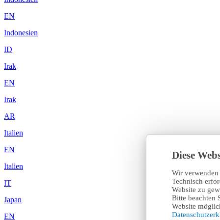
EN
Indonesien
ID
Irak
EN
Irak
AR
Italien
EN
Diese Webs
Italien
Wir verwenden 
Technisch erfo
IT
Website zu gewä
Bitte beachten 
Japan
Website möglich
Datenschutzer
EN