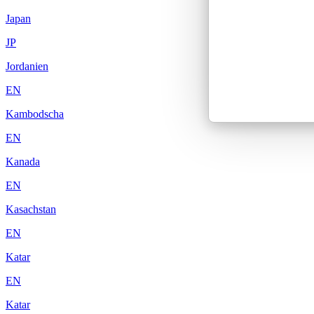
Japan
JP
Jordanien
EN
Kambodscha
EN
Kanada
EN
Kasachstan
EN
Katar
EN
Katar