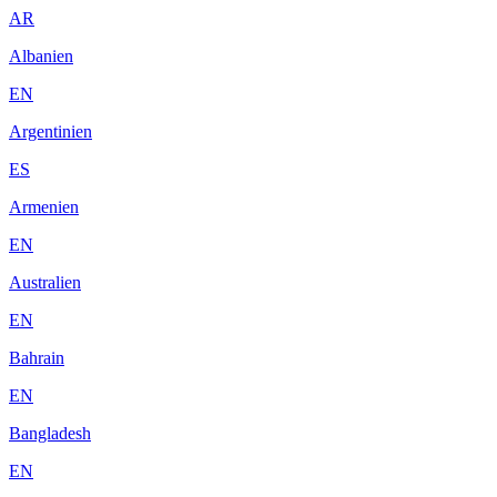
AR
Albanien
EN
Argentinien
ES
Armenien
EN
Australien
EN
Bahrain
EN
Bangladesh
EN