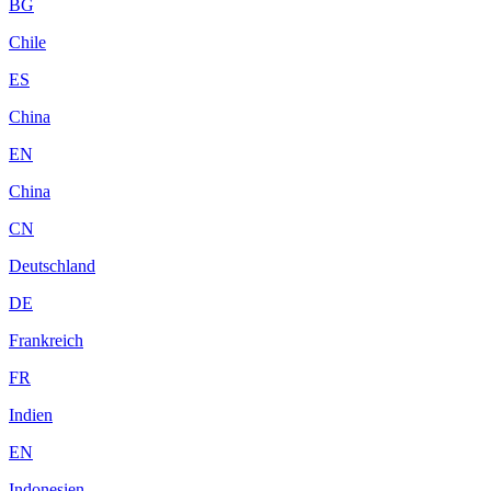
BG
Chile
ES
China
EN
China
CN
Deutschland
DE
Frankreich
FR
Indien
EN
Indonesien