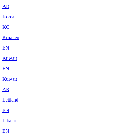
AR
Korea
KO
Kroatien
EN
Kuwait
EN
Kuwait
AR
Lettland
EN
Libanon
EN