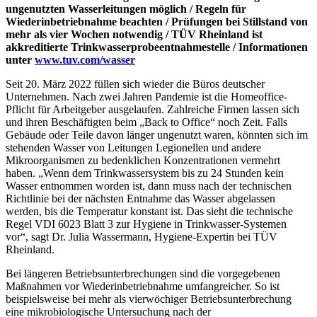
ungenutzten Wasserleitungen möglich / Regeln für
Wiederinbetriebnahme beachten / Prüfungen bei Stillstand von
mehr als vier Wochen notwendig / TÜV Rheinland ist
akkreditierte Trinkwasserprobeentnahmestelle / Informationen
unter
www.tuv.com/wasser
Seit 20. März 2022 füllen sich wieder die Büros deutscher
Unternehmen. Nach zwei Jahren Pandemie ist die Homeoffice-
Pflicht für Arbeitgeber ausgelaufen. Zahlreiche Firmen lassen sich
und ihren Beschäftigten beim „Back to Office“ noch Zeit. Falls
Gebäude oder Teile davon länger ungenutzt waren, könnten sich im
stehenden Wasser von Leitungen Legionellen und andere
Mikroorganismen zu bedenklichen Konzentrationen vermehrt
haben. „Wenn dem Trinkwassersystem bis zu 24 Stunden kein
Wasser entnommen worden ist, dann muss nach der technischen
Richtlinie bei der nächsten Entnahme das Wasser abgelassen
werden, bis die Temperatur konstant ist. Das sieht die technische
Regel VDI 6023 Blatt 3 zur Hygiene in Trinkwasser-Systemen
vor“, sagt Dr. Julia Wassermann, Hygiene-Expertin bei TÜV
Rheinland.
Bei längeren Betriebsunterbrechungen sind die vorgegebenen
Maßnahmen vor Wiederinbetriebnahme umfangreicher. So ist
beispielsweise bei mehr als vierwöchiger Betriebsunterbrechung
eine mikrobiologische Untersuchung nach der