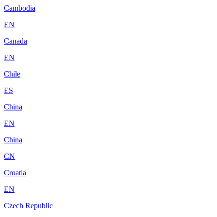
Cambodia
EN
Canada
EN
Chile
ES
China
EN
China
CN
Croatia
EN
Czech Republic