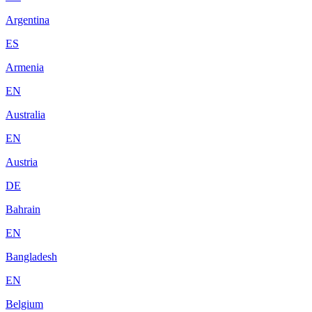
Argentina
ES
Armenia
EN
Australia
EN
Austria
DE
Bahrain
EN
Bangladesh
EN
Belgium