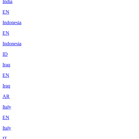
India
EN
Indonesia
EN
Indonesia
ID
Iraq
EN
Iraq
AR
Italy
EN
Italy
IT