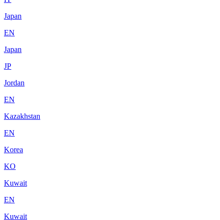
Japan
EN
Japan
JP
Jordan
EN
Kazakhstan
EN
Korea
KO
Kuwait
EN
Kuwait