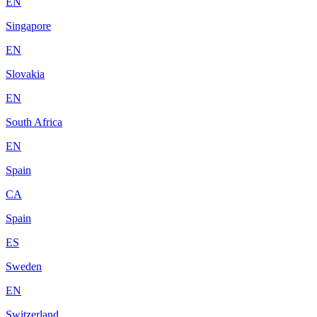
EN
Singapore
EN
Slovakia
EN
South Africa
EN
Spain
CA
Spain
ES
Sweden
EN
Switzerland