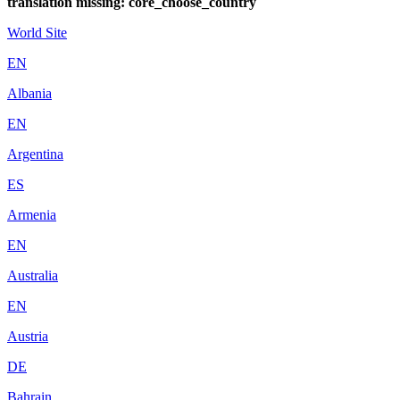
translation missing: core_choose_country
World Site
EN
Albania
EN
Argentina
ES
Armenia
EN
Australia
EN
Austria
DE
Bahrain