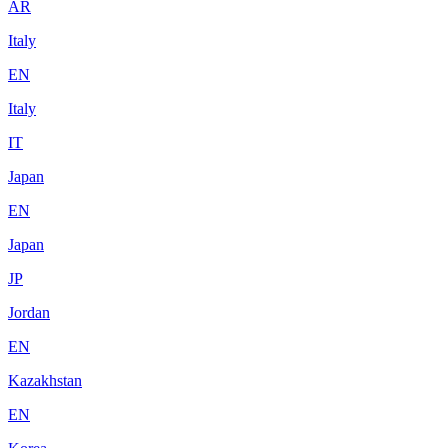
AR
Italy
EN
Italy
IT
Japan
EN
Japan
JP
Jordan
EN
Kazakhstan
EN