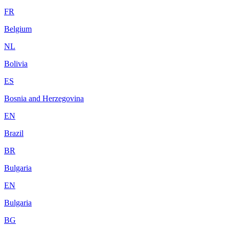
FR
Belgium
NL
Bolivia
ES
Bosnia and Herzegovina
EN
Brazil
BR
Bulgaria
EN
Bulgaria
BG