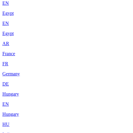
EN
Egypt
EN
Egypt
AR
France
FR
Germany
DE
Hungary
EN
Hungary
HU