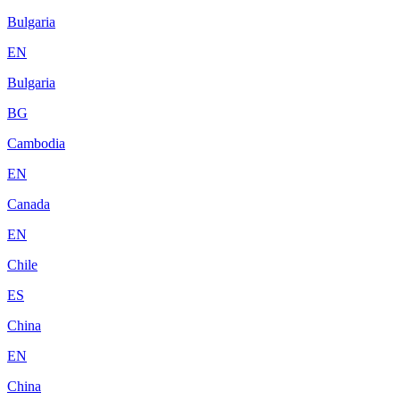
Bulgaria
EN
Bulgaria
BG
Cambodia
EN
Canada
EN
Chile
ES
China
EN
China