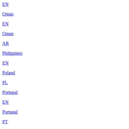
EN
Oman
EN
Oman
AR
Philippines
EN
Poland
PL
Portugal
EN
Portugal
PT