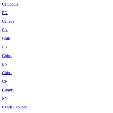
Cambodia
EN
Canada
EN
Chile
ES
China
EN
China
CN
Croatia
EN
Czech Republic