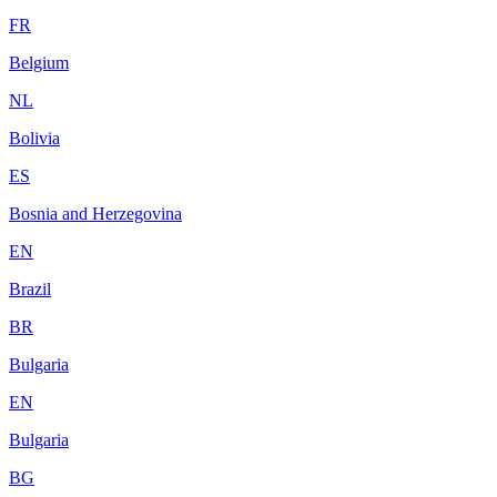
FR
Belgium
NL
Bolivia
ES
Bosnia and Herzegovina
EN
Brazil
BR
Bulgaria
EN
Bulgaria
BG