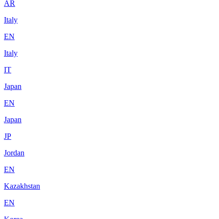
AR
Italy
EN
Italy
IT
Japan
EN
Japan
JP
Jordan
EN
Kazakhstan
EN