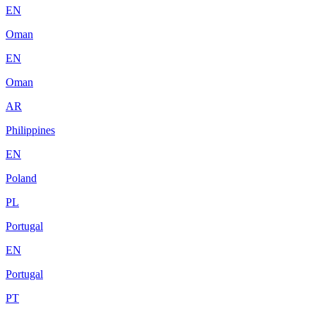
EN
Oman
EN
Oman
AR
Philippines
EN
Poland
PL
Portugal
EN
Portugal
PT