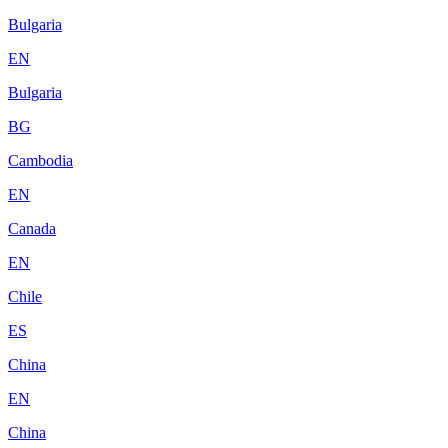
Bulgaria
EN
Bulgaria
BG
Cambodia
EN
Canada
EN
Chile
ES
China
EN
China