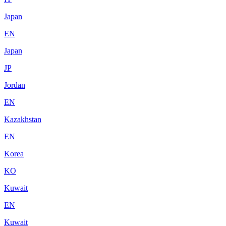
Japan
EN
Japan
JP
Jordan
EN
Kazakhstan
EN
Korea
KO
Kuwait
EN
Kuwait