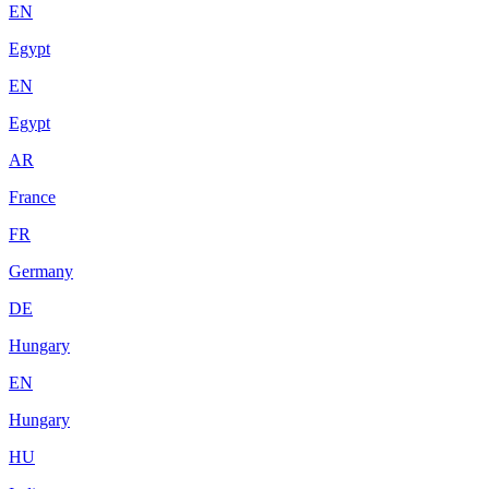
EN
Egypt
EN
Egypt
AR
France
FR
Germany
DE
Hungary
EN
Hungary
HU