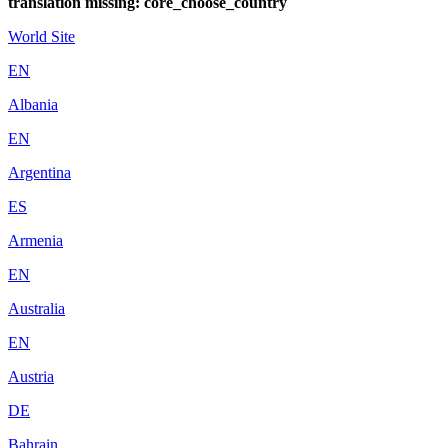
translation missing: core_choose_country
World Site
EN
Albania
EN
Argentina
ES
Armenia
EN
Australia
EN
Austria
DE
Bahrain