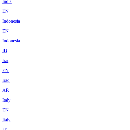
India
EN
Indonesia
EN
Indonesia
ID
Iraq
EN
Iraq
AR
Italy
EN
Italy
IT