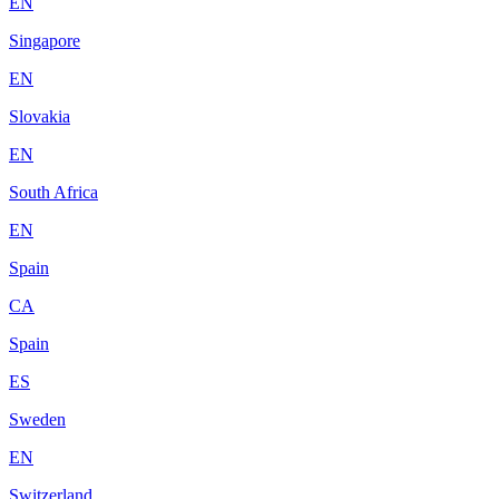
EN
Singapore
EN
Slovakia
EN
South Africa
EN
Spain
CA
Spain
ES
Sweden
EN
Switzerland