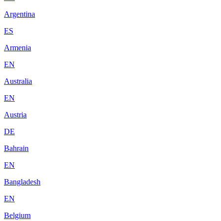
Argentina
ES
Armenia
EN
Australia
EN
Austria
DE
Bahrain
EN
Bangladesh
EN
Belgium