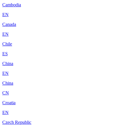
Cambodia
EN
Canada
EN
Chile
ES
China
EN
China
CN
Croatia
EN
Czech Republic