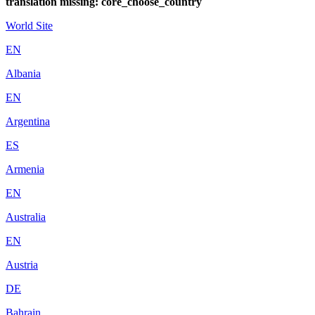
translation missing: core_choose_country
World Site
EN
Albania
EN
Argentina
ES
Armenia
EN
Australia
EN
Austria
DE
Bahrain