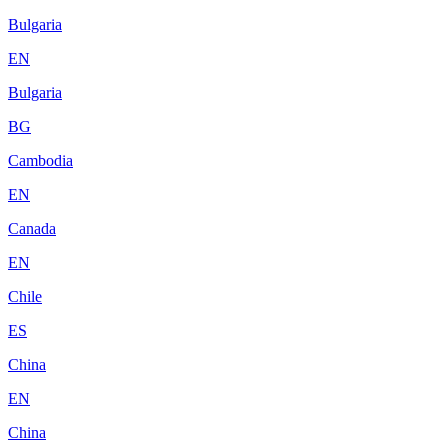
Bulgaria
EN
Bulgaria
BG
Cambodia
EN
Canada
EN
Chile
ES
China
EN
China