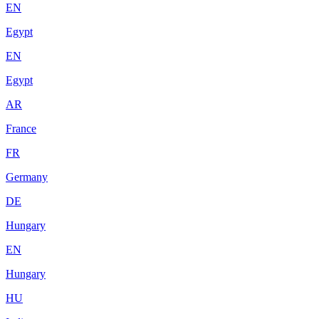
EN
Egypt
EN
Egypt
AR
France
FR
Germany
DE
Hungary
EN
Hungary
HU