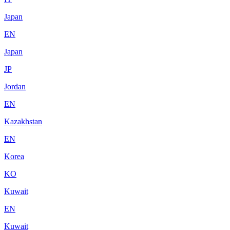
Japan
EN
Japan
JP
Jordan
EN
Kazakhstan
EN
Korea
KO
Kuwait
EN
Kuwait