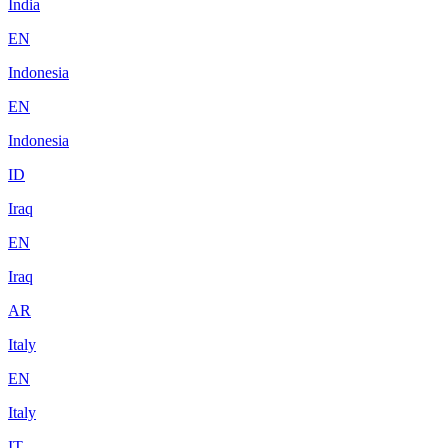
India
EN
Indonesia
EN
Indonesia
ID
Iraq
EN
Iraq
AR
Italy
EN
Italy
IT