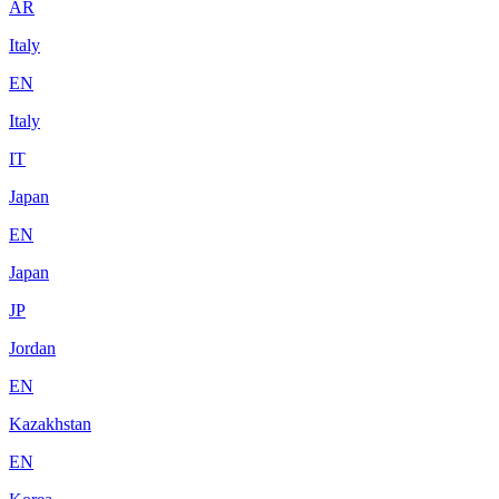
AR
Italy
EN
Italy
IT
Japan
EN
Japan
JP
Jordan
EN
Kazakhstan
EN