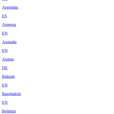
Argentina
ES
Armenia
EN
Australia
EN
Austria
DE
Bahrain
EN
Bangladesh
EN
Belgium