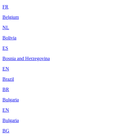
FR
Belgium
NL
Bolivia
ES
Bosnia and Herzegovina
EN
Brazil
BR
Bulgaria
EN
Bulgaria
BG