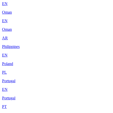
EN
Oman
EN
Oman
AR
Philippines
EN
Poland
PL
Portugal
EN
Portugal
PT