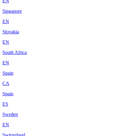
EN
Singapore
EN
Slovakia
EN
South Africa
EN
Spain
CA
Spain
ES
Sweden
EN
Switzerland