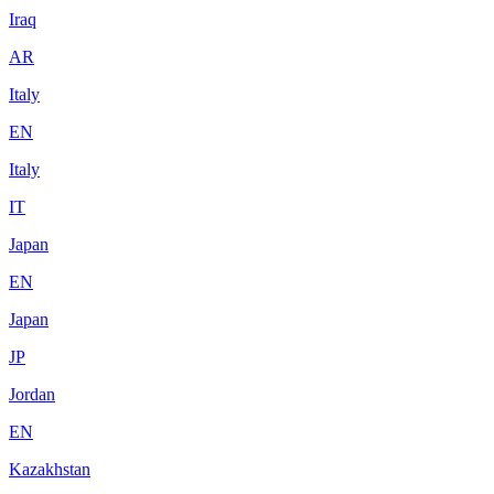
Iraq
AR
Italy
EN
Italy
IT
Japan
EN
Japan
JP
Jordan
EN
Kazakhstan