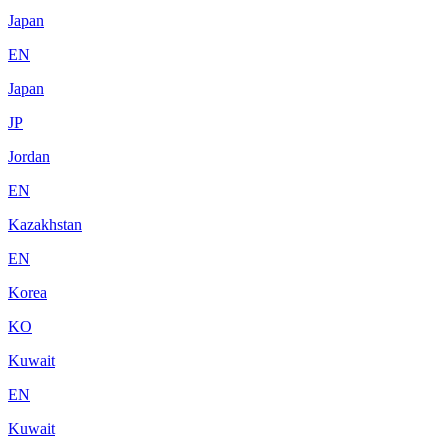
Japan
EN
Japan
JP
Jordan
EN
Kazakhstan
EN
Korea
KO
Kuwait
EN
Kuwait