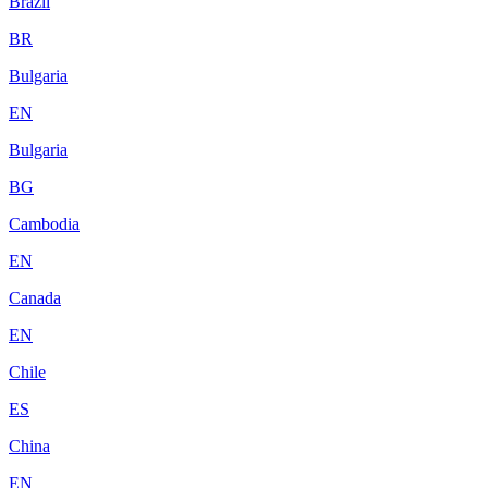
Brazil
BR
Bulgaria
EN
Bulgaria
BG
Cambodia
EN
Canada
EN
Chile
ES
China
EN