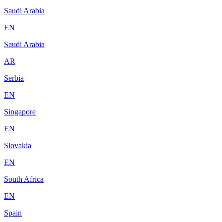
Saudi Arabia
EN
Saudi Arabia
AR
Serbia
EN
Singapore
EN
Slovakia
EN
South Africa
EN
Spain