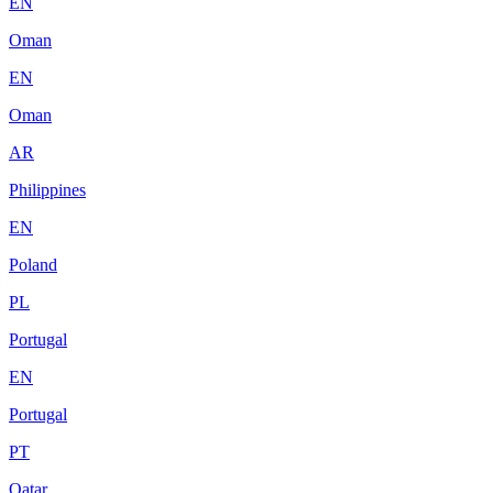
EN
Oman
EN
Oman
AR
Philippines
EN
Poland
PL
Portugal
EN
Portugal
PT
Qatar