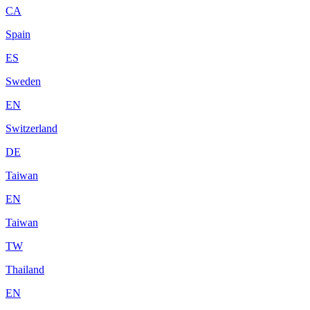
CA
Spain
ES
Sweden
EN
Switzerland
DE
Taiwan
EN
Taiwan
TW
Thailand
EN