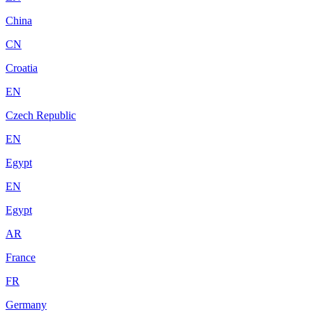
China
CN
Croatia
EN
Czech Republic
EN
Egypt
EN
Egypt
AR
France
FR
Germany