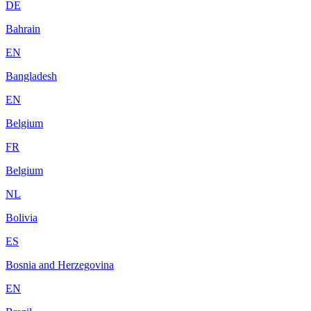
DE
Bahrain
EN
Bangladesh
EN
Belgium
FR
Belgium
NL
Bolivia
ES
Bosnia and Herzegovina
EN