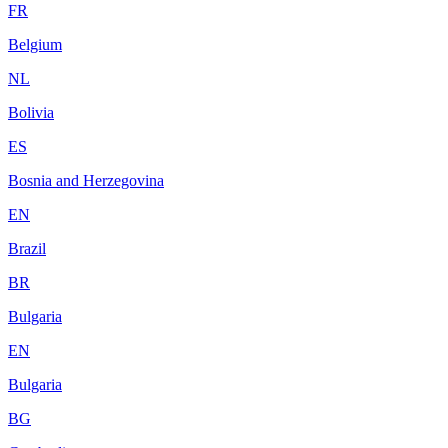
FR
Belgium
NL
Bolivia
ES
Bosnia and Herzegovina
EN
Brazil
BR
Bulgaria
EN
Bulgaria
BG