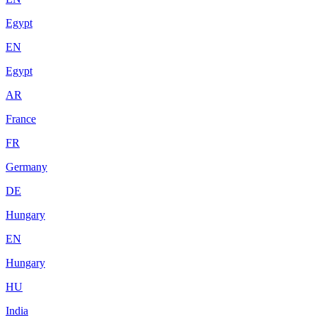
Egypt
EN
Egypt
AR
France
FR
Germany
DE
Hungary
EN
Hungary
HU
India