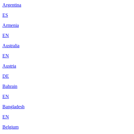
Argentina
ES
Armenia
EN
Australia
EN
Austria
DE
Bahrain
EN
Bangladesh
EN
Belgium