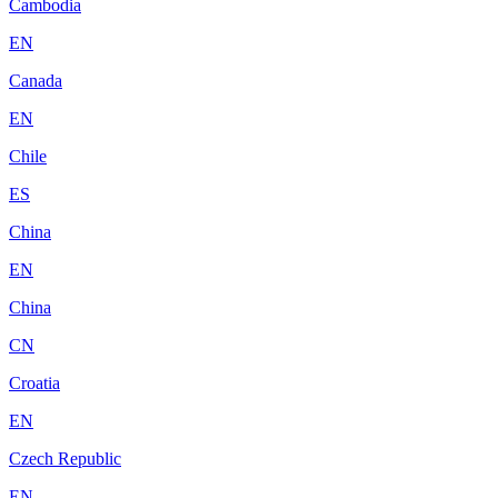
Cambodia
EN
Canada
EN
Chile
ES
China
EN
China
CN
Croatia
EN
Czech Republic
EN