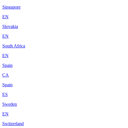
Singapore
EN
Slovakia
EN
South Africa
EN
Spain
CA
Spain
ES
Sweden
EN
Switzerland