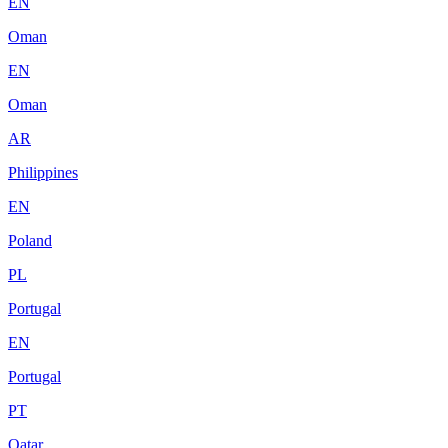
EN
Oman
EN
Oman
AR
Philippines
EN
Poland
PL
Portugal
EN
Portugal
PT
Qatar