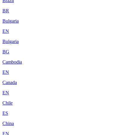
Brazil
BR
Bulgaria
EN
Bulgaria
BG
Cambodia
EN
Canada
EN
Chile
ES
China
EN