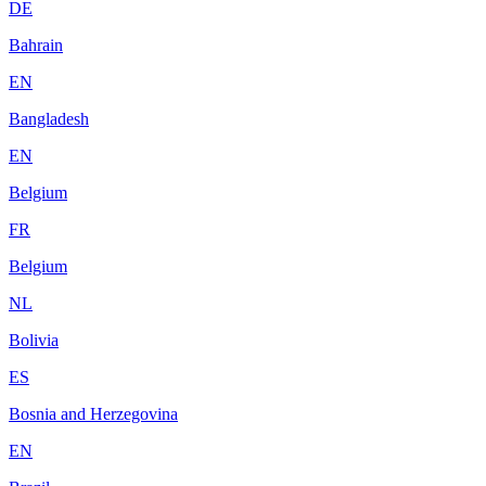
DE
Bahrain
EN
Bangladesh
EN
Belgium
FR
Belgium
NL
Bolivia
ES
Bosnia and Herzegovina
EN