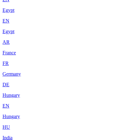
Egypt
EN
Egypt
AR
France
FR
Germany
DE
Hungary
EN
Hungary
HU
India