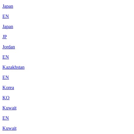
Japan
EN
Japan
JP
Jordan
EN
Kazakhstan
EN
Korea
KO
Kuwait
EN
Kuwait