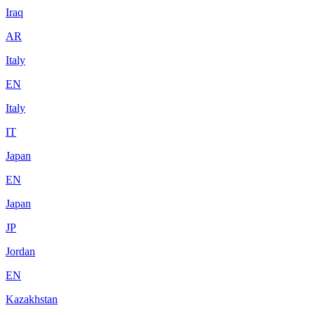
Iraq
AR
Italy
EN
Italy
IT
Japan
EN
Japan
JP
Jordan
EN
Kazakhstan