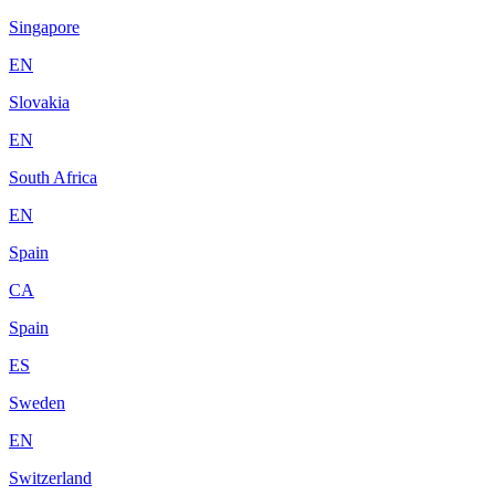
Singapore
EN
Slovakia
EN
South Africa
EN
Spain
CA
Spain
ES
Sweden
EN
Switzerland