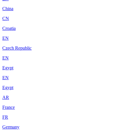
China
CN
Croatia
EN
Czech Republic
EN
Egypt
EN
Egypt
AR
France
FR
Germany