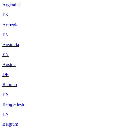
Argentina
ES
Armenia
EN
Australia
EN
Austria
DE
Bahrain
EN
Bangladesh
EN
Belgium