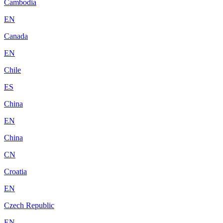
Cambodia
EN
Canada
EN
Chile
ES
China
EN
China
CN
Croatia
EN
Czech Republic
EN