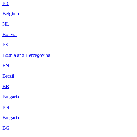
FR
Belgium
NL
Bolivia
ES
Bosnia and Herzegovina
EN
Brazil
BR
Bulgaria
EN
Bulgaria
BG