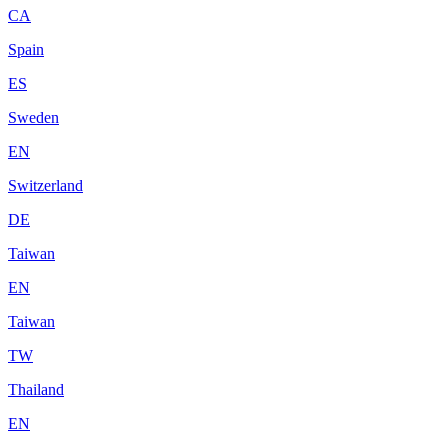
CA
Spain
ES
Sweden
EN
Switzerland
DE
Taiwan
EN
Taiwan
TW
Thailand
EN