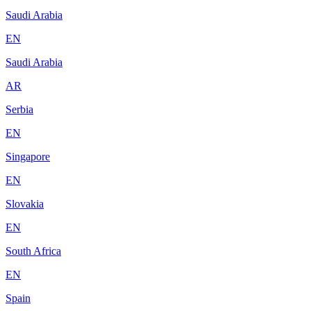
Saudi Arabia
EN
Saudi Arabia
AR
Serbia
EN
Singapore
EN
Slovakia
EN
South Africa
EN
Spain