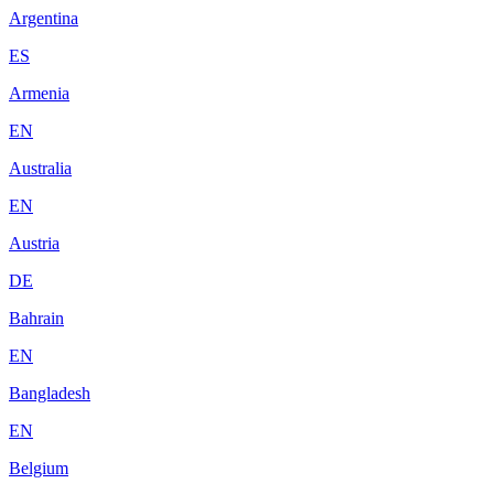
Argentina
ES
Armenia
EN
Australia
EN
Austria
DE
Bahrain
EN
Bangladesh
EN
Belgium