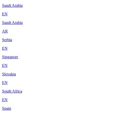
Saudi Arabia
EN
Saudi Arabia
AR
Serbia
EN
Singapore
EN
Slovakia
EN
South Africa
EN
Spain