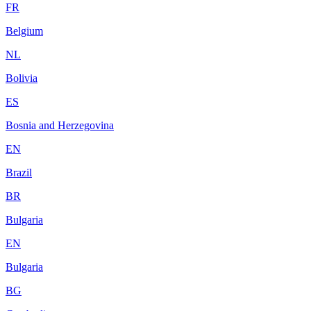
FR
Belgium
NL
Bolivia
ES
Bosnia and Herzegovina
EN
Brazil
BR
Bulgaria
EN
Bulgaria
BG