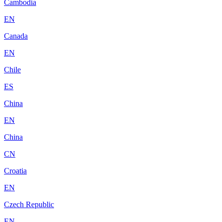
Cambodia
EN
Canada
EN
Chile
ES
China
EN
China
CN
Croatia
EN
Czech Republic
EN