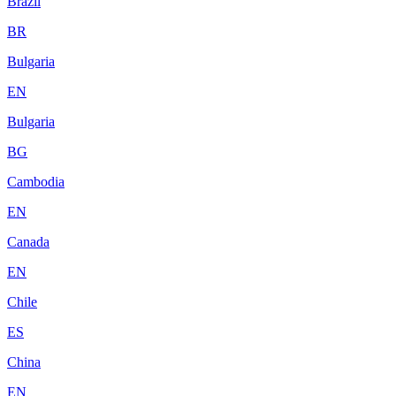
Brazil
BR
Bulgaria
EN
Bulgaria
BG
Cambodia
EN
Canada
EN
Chile
ES
China
EN