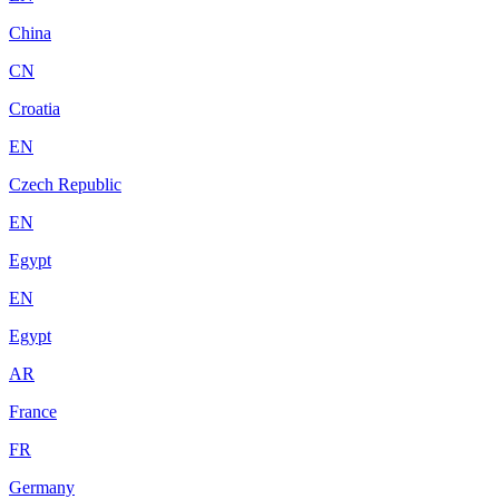
China
CN
Croatia
EN
Czech Republic
EN
Egypt
EN
Egypt
AR
France
FR
Germany