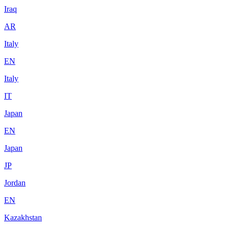
Iraq
AR
Italy
EN
Italy
IT
Japan
EN
Japan
JP
Jordan
EN
Kazakhstan