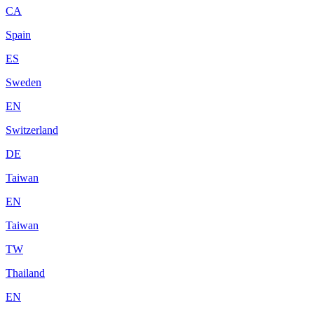
CA
Spain
ES
Sweden
EN
Switzerland
DE
Taiwan
EN
Taiwan
TW
Thailand
EN