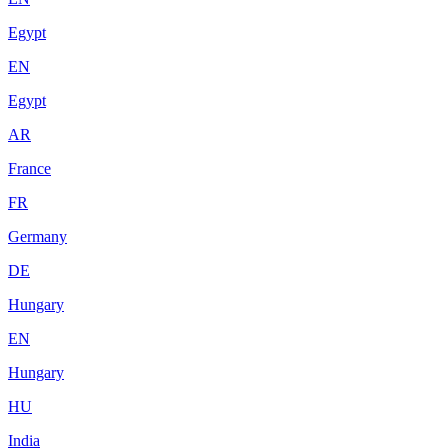
Egypt
EN
Egypt
AR
France
FR
Germany
DE
Hungary
EN
Hungary
HU
India