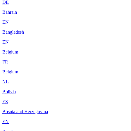
DE
Bahrain
EN
Bangladesh
EN
Belgium
FR
Belgium
NL
Bolivia
ES
Bosnia and Herzegovina
EN