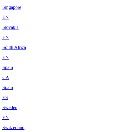
Singapore
EN
Slovakia
EN
South Africa
EN
Spain
CA
Spain
ES
Sweden
EN
Switzerland