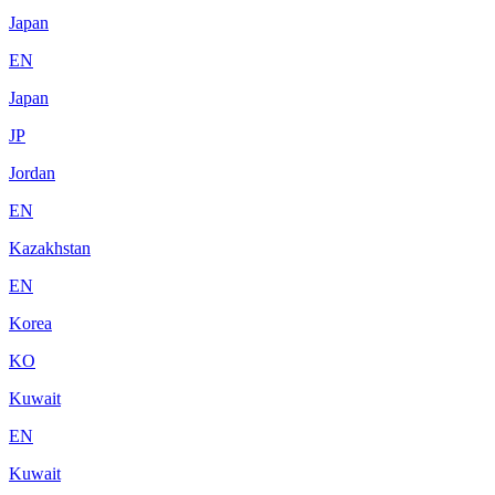
Japan
EN
Japan
JP
Jordan
EN
Kazakhstan
EN
Korea
KO
Kuwait
EN
Kuwait