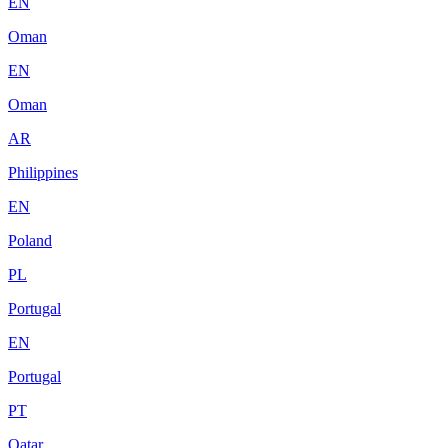
EN
Oman
EN
Oman
AR
Philippines
EN
Poland
PL
Portugal
EN
Portugal
PT
Qatar