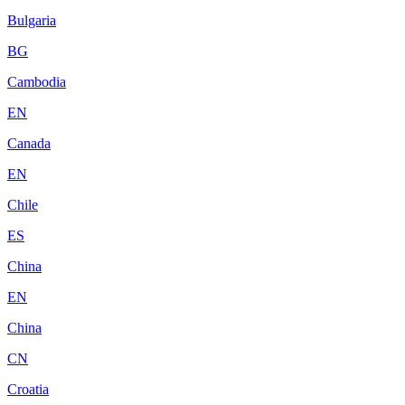
Bulgaria
BG
Cambodia
EN
Canada
EN
Chile
ES
China
EN
China
CN
Croatia