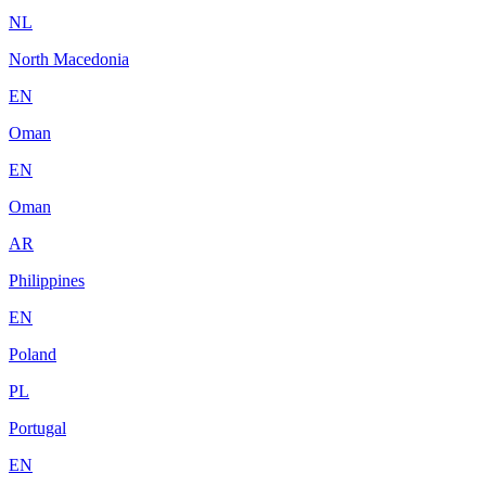
NL
North Macedonia
EN
Oman
EN
Oman
AR
Philippines
EN
Poland
PL
Portugal
EN