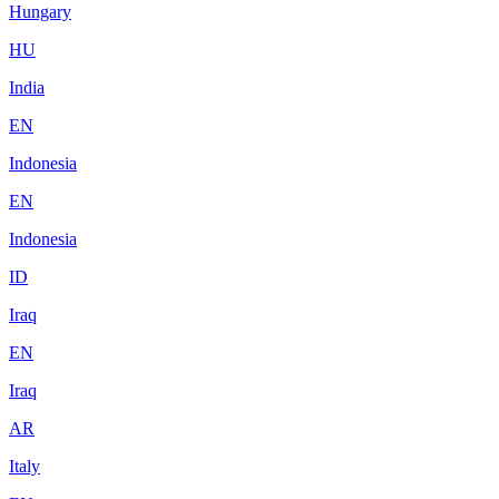
Hungary
HU
India
EN
Indonesia
EN
Indonesia
ID
Iraq
EN
Iraq
AR
Italy