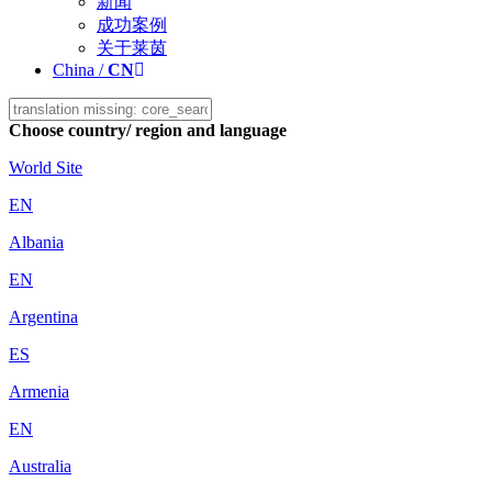
新闻
成功案例
关于莱茵
China /
CN
Choose country/ region and language
World Site
EN
Albania
EN
Argentina
ES
Armenia
EN
Australia