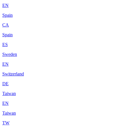
EN
Spain
CA
Spain
ES
Sweden
EN
Switzerland
DE
Taiwan
EN
Taiwan
TW