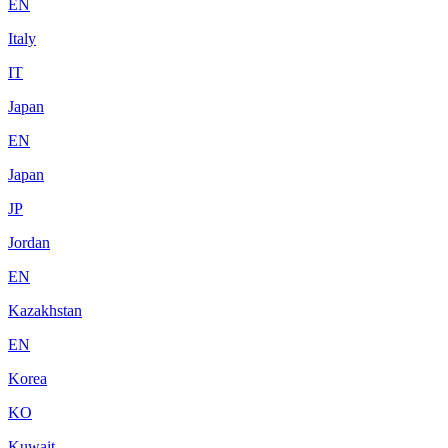
EN
Italy
IT
Japan
EN
Japan
JP
Jordan
EN
Kazakhstan
EN
Korea
KO
Kuwait