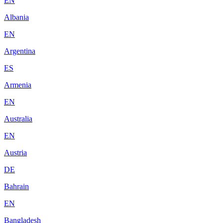
EN
Albania
EN
Argentina
ES
Armenia
EN
Australia
EN
Austria
DE
Bahrain
EN
Bangladesh