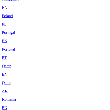
EN
Poland
PL
Portugal
EN
Portugal
PT
Qatar
EN
Qatar
AR
Romania
EN