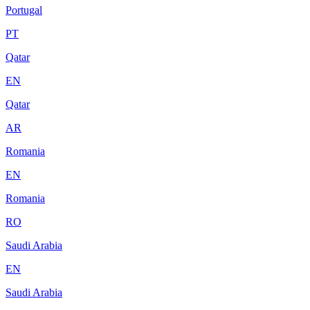
Portugal
PT
Qatar
EN
Qatar
AR
Romania
EN
Romania
RO
Saudi Arabia
EN
Saudi Arabia