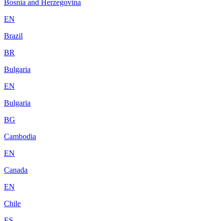
Bosnia and Herzegovina
EN
Brazil
BR
Bulgaria
EN
Bulgaria
BG
Cambodia
EN
Canada
EN
Chile
ES