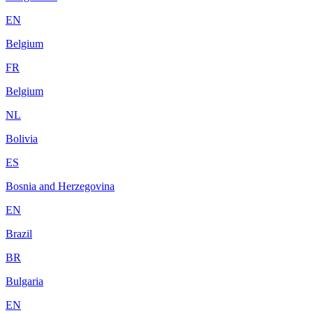
EN
Belgium
FR
Belgium
NL
Bolivia
ES
Bosnia and Herzegovina
EN
Brazil
BR
Bulgaria
EN