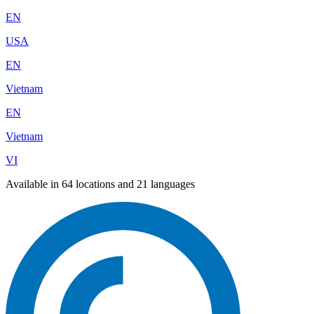
EN
USA
EN
Vietnam
EN
Vietnam
VI
Available in 64 locations and 21 languages