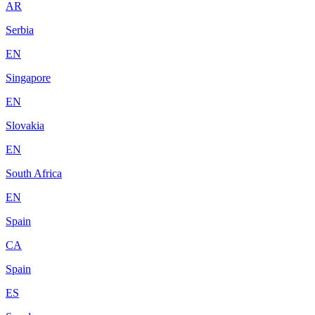
AR
Serbia
EN
Singapore
EN
Slovakia
EN
South Africa
EN
Spain
CA
Spain
ES