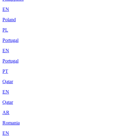
EN
Poland
PL
Portugal
EN
Portugal
PT
Qatar
EN
Qatar
AR
Romania
EN