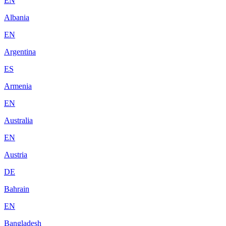
EN
Albania
EN
Argentina
ES
Armenia
EN
Australia
EN
Austria
DE
Bahrain
EN
Bangladesh