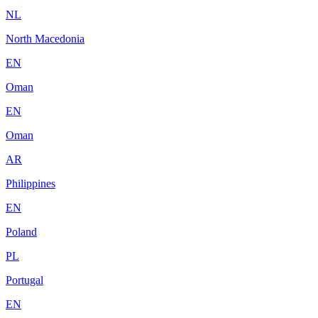
NL
North Macedonia
EN
Oman
EN
Oman
AR
Philippines
EN
Poland
PL
Portugal
EN