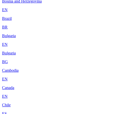
Bosnia and Herzegovina
EN
Brazil
BR
Bulgaria
EN
Bulgaria
BG
Cambodia
EN
Canada
EN
Chile
ES