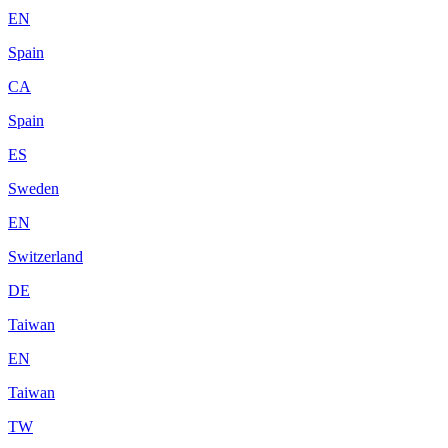
EN
Spain
CA
Spain
ES
Sweden
EN
Switzerland
DE
Taiwan
EN
Taiwan
TW