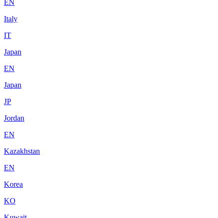
EN
Italy
IT
Japan
EN
Japan
JP
Jordan
EN
Kazakhstan
EN
Korea
KO
Kuwait