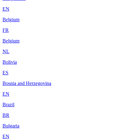
EN
Belgium
FR
Belgium
NL
Bolivia
ES
Bosnia and Herzegovina
EN
Brazil
BR
Bulgaria
EN