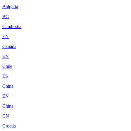
Bulgaria
BG
Cambodia
EN
Canada
EN
Chile
ES
China
EN
China
CN
Croatia