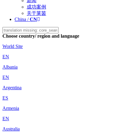
新闻
成功案例
关于莱茵
China /
CN
Choose country/ region and language
World Site
EN
Albania
EN
Argentina
ES
Armenia
EN
Australia