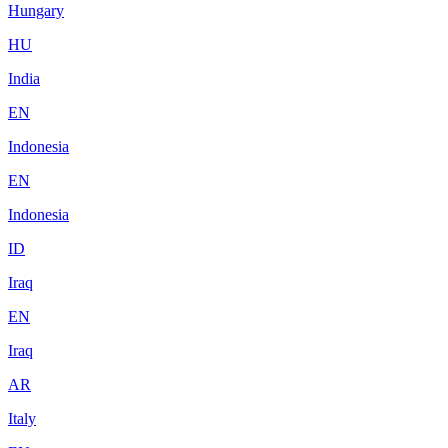
Hungary
HU
India
EN
Indonesia
EN
Indonesia
ID
Iraq
EN
Iraq
AR
Italy