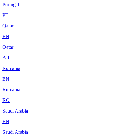
Portugal
PT
Qatar
EN
Qatar
AR
Romania
EN
Romania
RO
Saudi Arabia
EN
Saudi Arabia