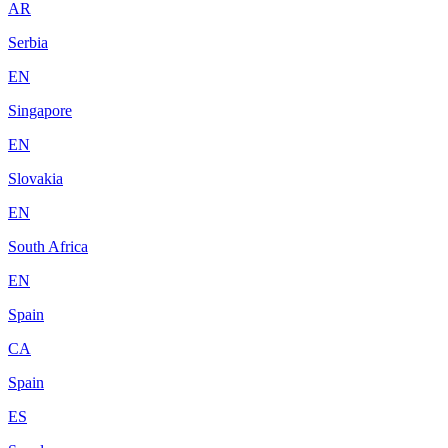
AR
Serbia
EN
Singapore
EN
Slovakia
EN
South Africa
EN
Spain
CA
Spain
ES