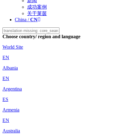
新闻
成功案例
关于莱茵
China /
CN
Choose country/ region and language
World Site
EN
Albania
EN
Argentina
ES
Armenia
EN
Australia