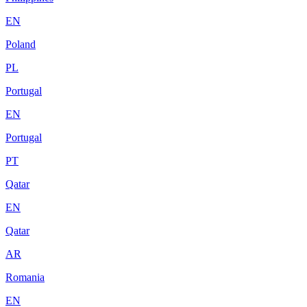
EN
Poland
PL
Portugal
EN
Portugal
PT
Qatar
EN
Qatar
AR
Romania
EN