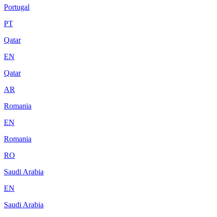
Portugal
PT
Qatar
EN
Qatar
AR
Romania
EN
Romania
RO
Saudi Arabia
EN
Saudi Arabia