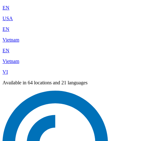
EN
USA
EN
Vietnam
EN
Vietnam
VI
Available in 64 locations and 21 languages