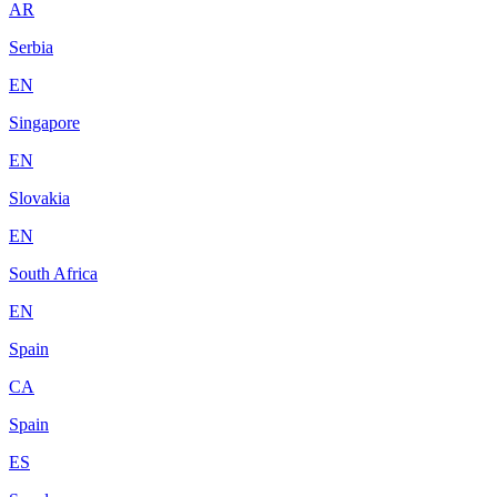
AR
Serbia
EN
Singapore
EN
Slovakia
EN
South Africa
EN
Spain
CA
Spain
ES