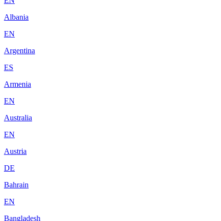
EN
Albania
EN
Argentina
ES
Armenia
EN
Australia
EN
Austria
DE
Bahrain
EN
Bangladesh