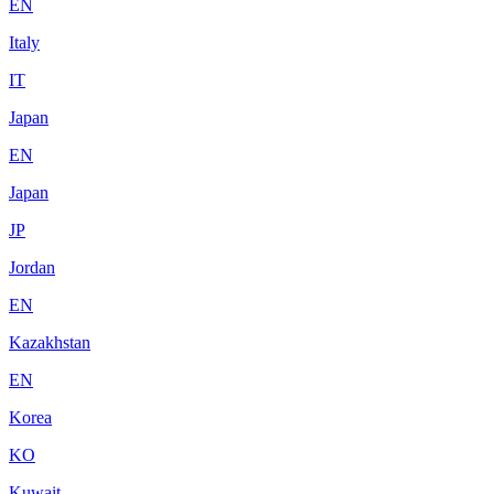
EN
Italy
IT
Japan
EN
Japan
JP
Jordan
EN
Kazakhstan
EN
Korea
KO
Kuwait