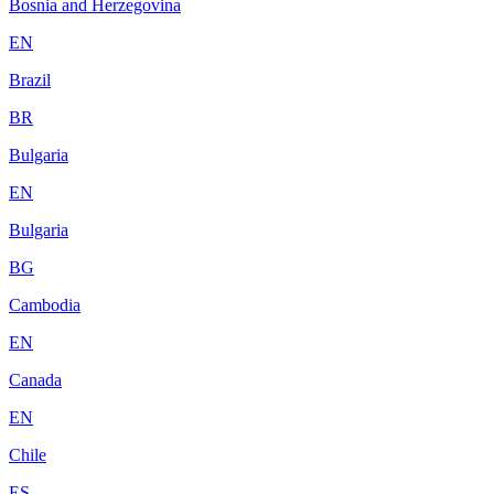
Bosnia and Herzegovina
EN
Brazil
BR
Bulgaria
EN
Bulgaria
BG
Cambodia
EN
Canada
EN
Chile
ES