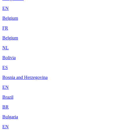
EN
Belgium
FR
Belgium
NL
Bolivia
ES
Bosnia and Herzegovina
EN
Brazil
BR
Bulgaria
EN