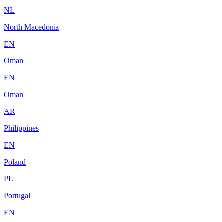
NL
North Macedonia
EN
Oman
EN
Oman
AR
Philippines
EN
Poland
PL
Portugal
EN