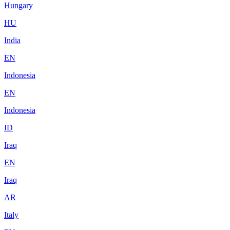
Hungary
HU
India
EN
Indonesia
EN
Indonesia
ID
Iraq
EN
Iraq
AR
Italy