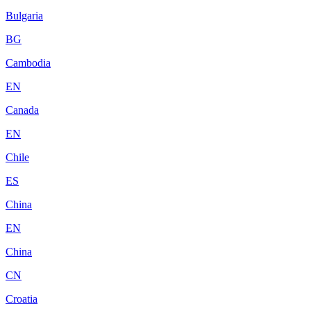
Bulgaria
BG
Cambodia
EN
Canada
EN
Chile
ES
China
EN
China
CN
Croatia