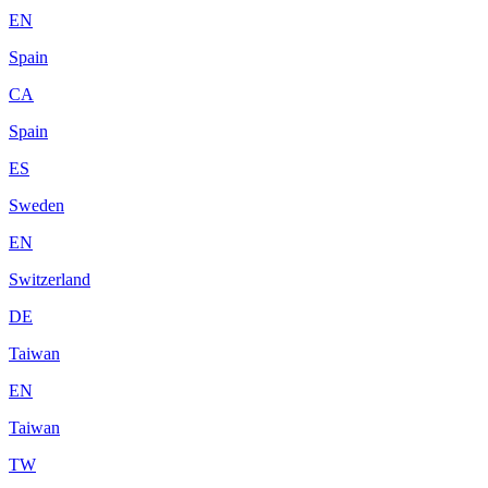
EN
Spain
CA
Spain
ES
Sweden
EN
Switzerland
DE
Taiwan
EN
Taiwan
TW