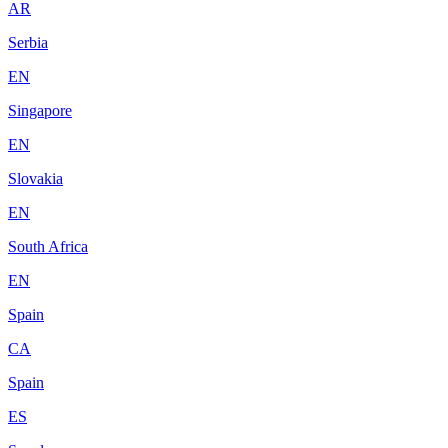
AR
Serbia
EN
Singapore
EN
Slovakia
EN
South Africa
EN
Spain
CA
Spain
ES