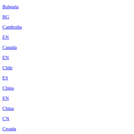
Bulgaria
BG
Cambodia
EN
Canada
EN
Chile
ES
China
EN
China
CN
Croatia