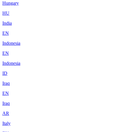
Hungary
HU
India
EN
Indonesia
EN
Indonesia
ID
Iraq
EN
Iraq
AR
Italy