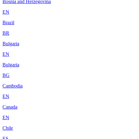
Bosnia and Herzegovina
EN
Brazil
BR
Bulgaria
EN
Bulgaria
BG
Cambodia
EN
Canada
EN
Chile
ES