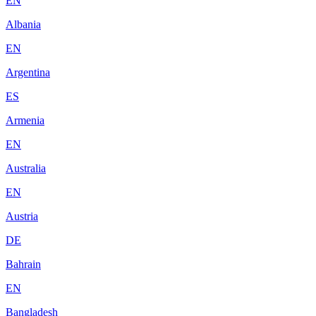
EN
Albania
EN
Argentina
ES
Armenia
EN
Australia
EN
Austria
DE
Bahrain
EN
Bangladesh