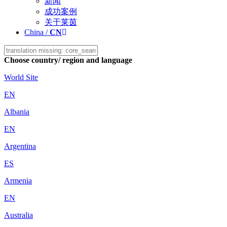
新闻
成功案例
关于莱茵
China /
CN
Choose country/ region and language
World Site
EN
Albania
EN
Argentina
ES
Armenia
EN
Australia