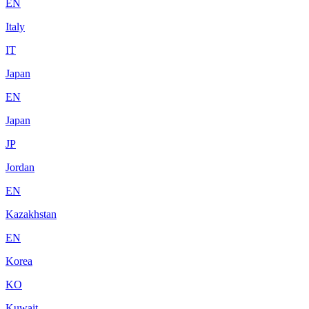
EN
Italy
IT
Japan
EN
Japan
JP
Jordan
EN
Kazakhstan
EN
Korea
KO
Kuwait