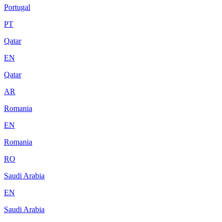
Portugal
PT
Qatar
EN
Qatar
AR
Romania
EN
Romania
RO
Saudi Arabia
EN
Saudi Arabia