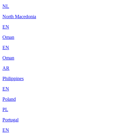
NL
North Macedonia
EN
Oman
EN
Oman
AR
Philippines
EN
Poland
PL
Portugal
EN