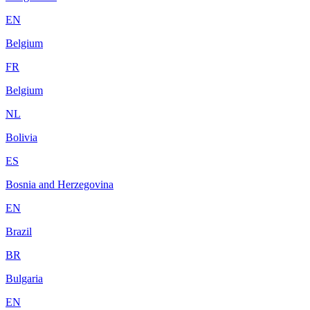
EN
Belgium
FR
Belgium
NL
Bolivia
ES
Bosnia and Herzegovina
EN
Brazil
BR
Bulgaria
EN