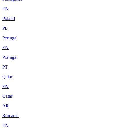
EN
Poland
PL
Portugal
EN
Portugal
PT
Qatar
EN
Qatar
AR
Romania
EN