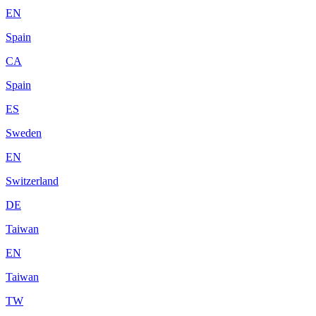
EN
Spain
CA
Spain
ES
Sweden
EN
Switzerland
DE
Taiwan
EN
Taiwan
TW