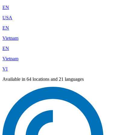
EN
USA
EN
Vietnam
EN
Vietnam
VI
Available in 64 locations and 21 languages