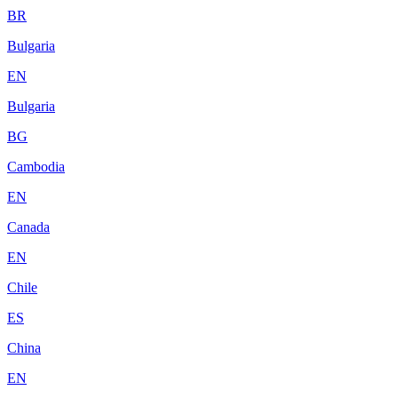
BR
Bulgaria
EN
Bulgaria
BG
Cambodia
EN
Canada
EN
Chile
ES
China
EN