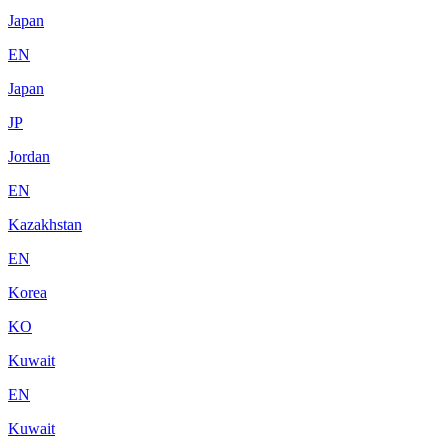
Japan
EN
Japan
JP
Jordan
EN
Kazakhstan
EN
Korea
KO
Kuwait
EN
Kuwait