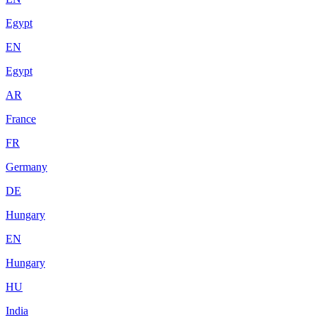
Egypt
EN
Egypt
AR
France
FR
Germany
DE
Hungary
EN
Hungary
HU
India