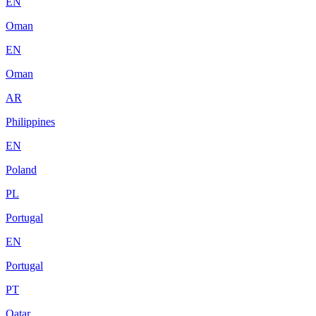
EN
Oman
EN
Oman
AR
Philippines
EN
Poland
PL
Portugal
EN
Portugal
PT
Qatar