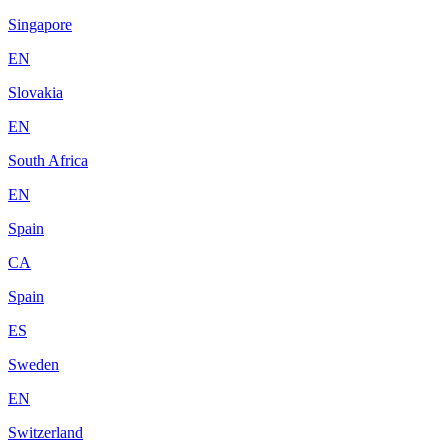
Singapore
EN
Slovakia
EN
South Africa
EN
Spain
CA
Spain
ES
Sweden
EN
Switzerland