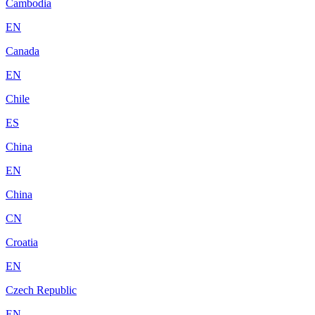
Cambodia
EN
Canada
EN
Chile
ES
China
EN
China
CN
Croatia
EN
Czech Republic
EN