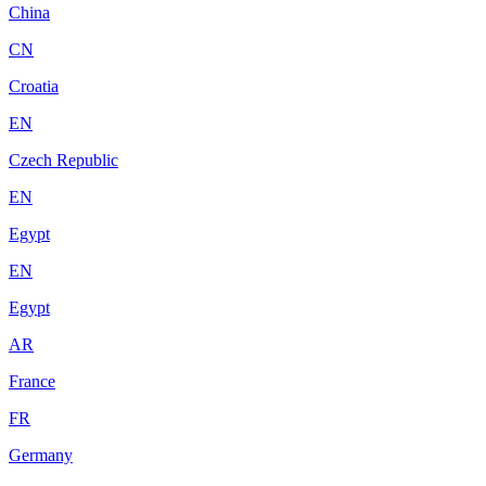
China
CN
Croatia
EN
Czech Republic
EN
Egypt
EN
Egypt
AR
France
FR
Germany