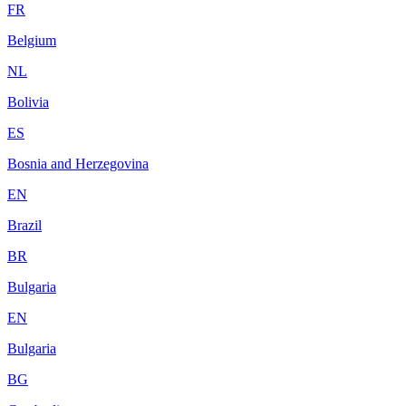
FR
Belgium
NL
Bolivia
ES
Bosnia and Herzegovina
EN
Brazil
BR
Bulgaria
EN
Bulgaria
BG