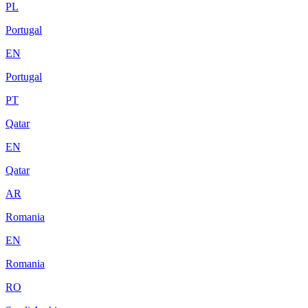
PL
Portugal
EN
Portugal
PT
Qatar
EN
Qatar
AR
Romania
EN
Romania
RO