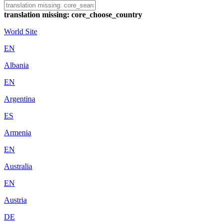
translation missing: core_choose_country
World Site
EN
Albania
EN
Argentina
ES
Armenia
EN
Australia
EN
Austria
DE