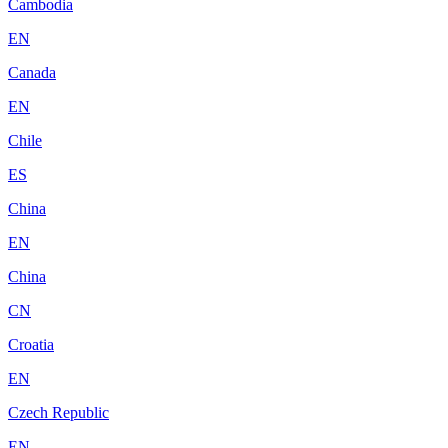
Cambodia
EN
Canada
EN
Chile
ES
China
EN
China
CN
Croatia
EN
Czech Republic
EN