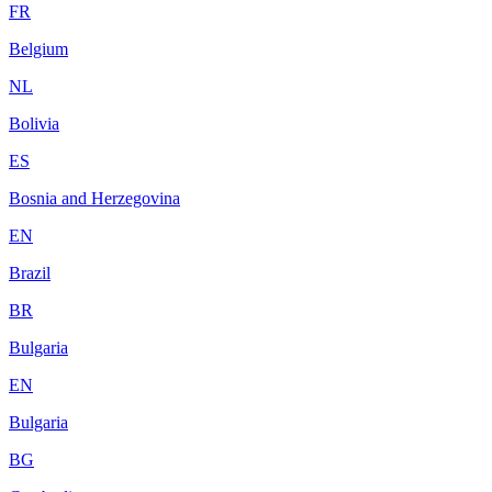
FR
Belgium
NL
Bolivia
ES
Bosnia and Herzegovina
EN
Brazil
BR
Bulgaria
EN
Bulgaria
BG