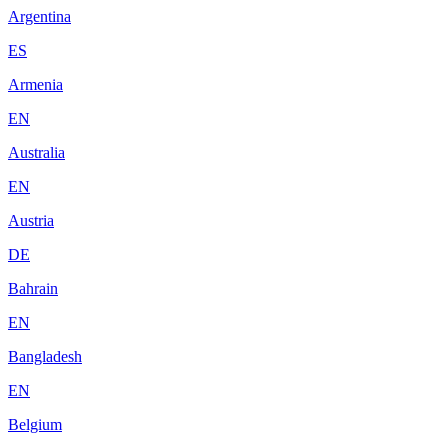
Argentina
ES
Armenia
EN
Australia
EN
Austria
DE
Bahrain
EN
Bangladesh
EN
Belgium