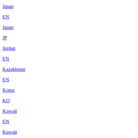
Japan
EN
Japan
JP
Jordan
EN
Kazakhstan
EN
Korea
KO
Kuwait
EN
Kuwait