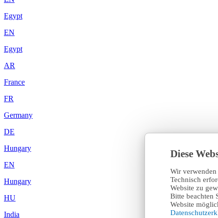
Egypt
EN
Egypt
AR
France
FR
Germany
DE
Hungary
Diese Webs
EN
Wir verwenden 
Technisch erfo
Hungary
Website zu gewä
Bitte beachten 
HU
Website möglich
Datenschutzer
India