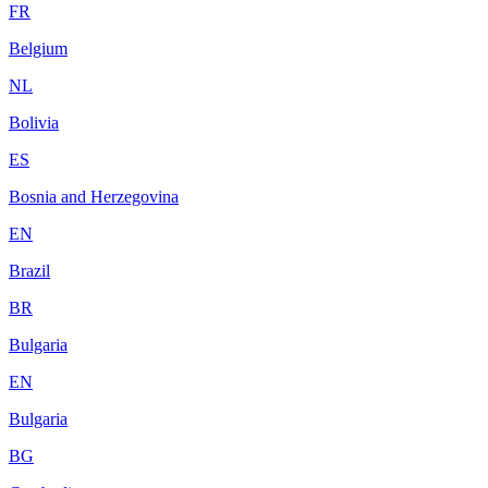
FR
Belgium
NL
Bolivia
ES
Bosnia and Herzegovina
EN
Brazil
BR
Bulgaria
EN
Bulgaria
BG