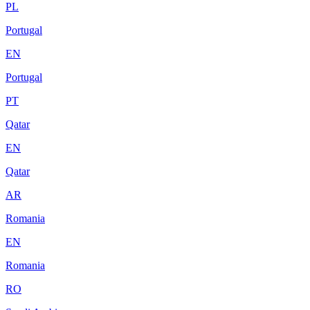
PL
Portugal
EN
Portugal
PT
Qatar
EN
Qatar
AR
Romania
EN
Romania
RO