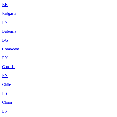
BR
Bulgaria
EN
Bulgaria
BG
Cambodia
EN
Canada
EN
Chile
ES
China
EN