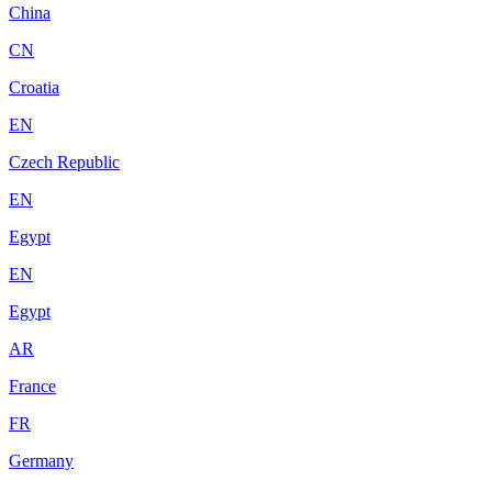
China
CN
Croatia
EN
Czech Republic
EN
Egypt
EN
Egypt
AR
France
FR
Germany