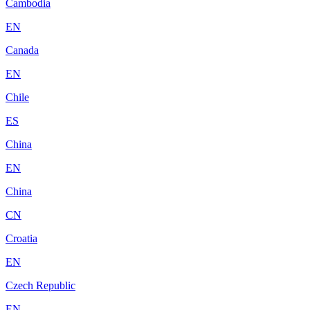
Cambodia
EN
Canada
EN
Chile
ES
China
EN
China
CN
Croatia
EN
Czech Republic
EN