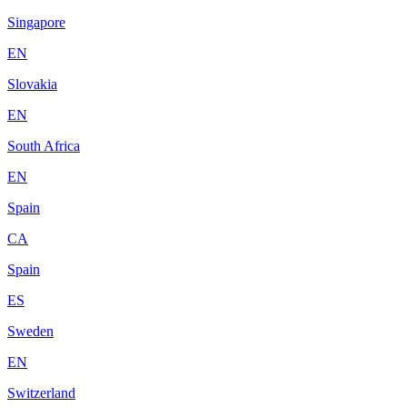
Singapore
EN
Slovakia
EN
South Africa
EN
Spain
CA
Spain
ES
Sweden
EN
Switzerland