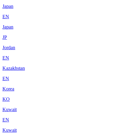
Japan
EN
Japan
JP
Jordan
EN
Kazakhstan
EN
Korea
KO
Kuwait
EN
Kuwait