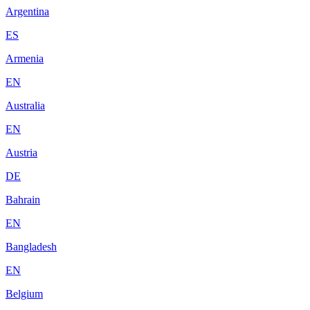
Argentina
ES
Armenia
EN
Australia
EN
Austria
DE
Bahrain
EN
Bangladesh
EN
Belgium