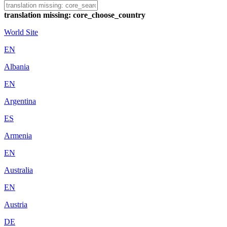
translation missing: core_choose_country
World Site
EN
Albania
EN
Argentina
ES
Armenia
EN
Australia
EN
Austria
DE