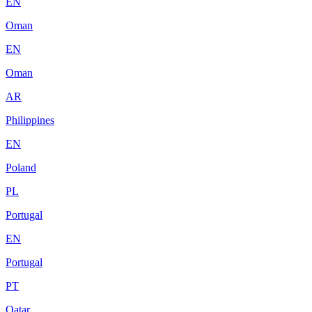
EN
Oman
EN
Oman
AR
Philippines
EN
Poland
PL
Portugal
EN
Portugal
PT
Qatar