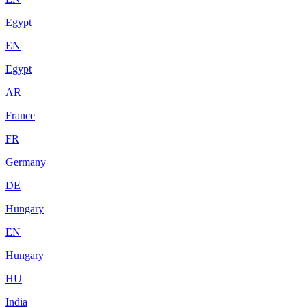
Egypt
EN
Egypt
AR
France
FR
Germany
DE
Hungary
EN
Hungary
HU
India