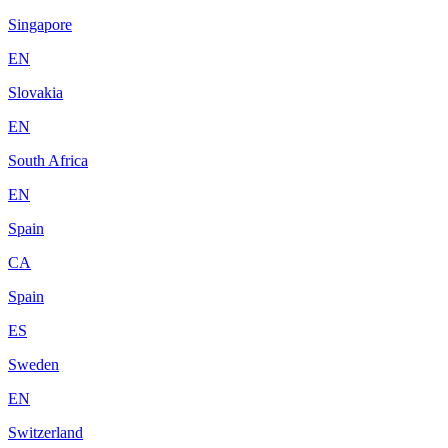
Singapore
EN
Slovakia
EN
South Africa
EN
Spain
CA
Spain
ES
Sweden
EN
Switzerland