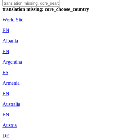
translation missing: core_choose_country
World Site
EN
Albania
EN
Argentina
ES
Armenia
EN
Australia
EN
Austria
DE