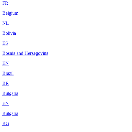
FR
Belgium
NL
Bolivia
ES
Bosnia and Herzegovina
EN
Brazil
BR
Bulgaria
EN
Bulgaria
BG