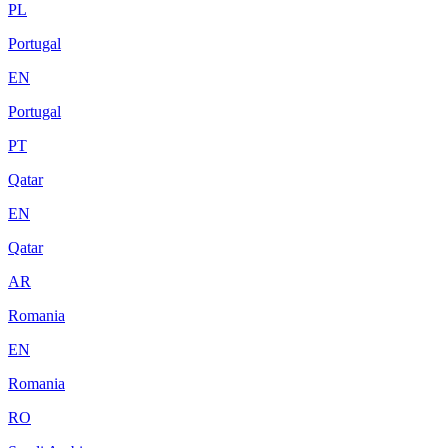
PL
Portugal
EN
Portugal
PT
Qatar
EN
Qatar
AR
Romania
EN
Romania
RO