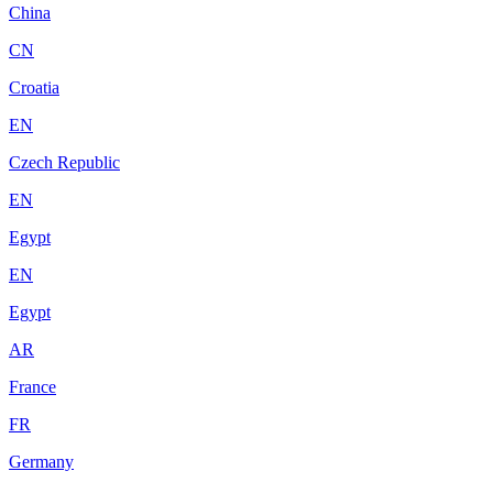
China
CN
Croatia
EN
Czech Republic
EN
Egypt
EN
Egypt
AR
France
FR
Germany