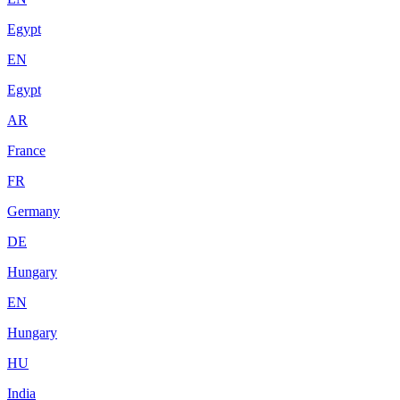
Egypt
EN
Egypt
AR
France
FR
Germany
DE
Hungary
EN
Hungary
HU
India