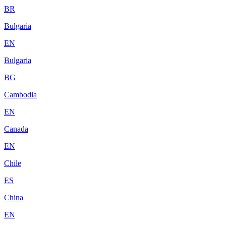
BR
Bulgaria
EN
Bulgaria
BG
Cambodia
EN
Canada
EN
Chile
ES
China
EN