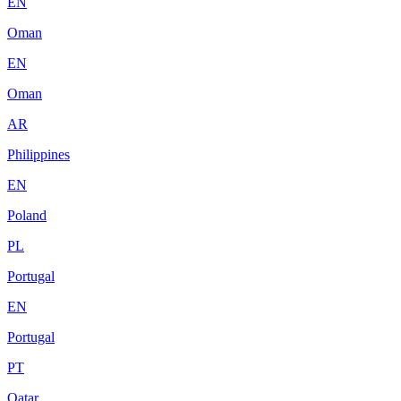
EN
Oman
EN
Oman
AR
Philippines
EN
Poland
PL
Portugal
EN
Portugal
PT
Qatar