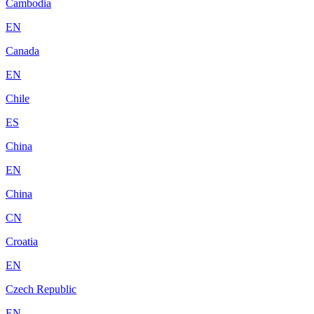
Cambodia
EN
Canada
EN
Chile
ES
China
EN
China
CN
Croatia
EN
Czech Republic
EN