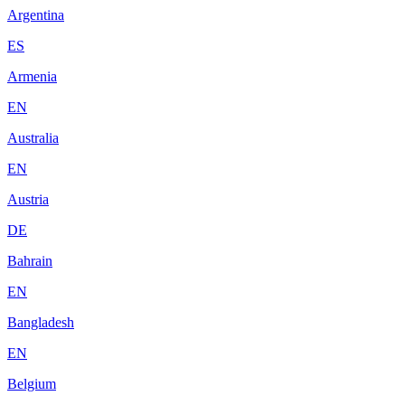
Argentina
ES
Armenia
EN
Australia
EN
Austria
DE
Bahrain
EN
Bangladesh
EN
Belgium