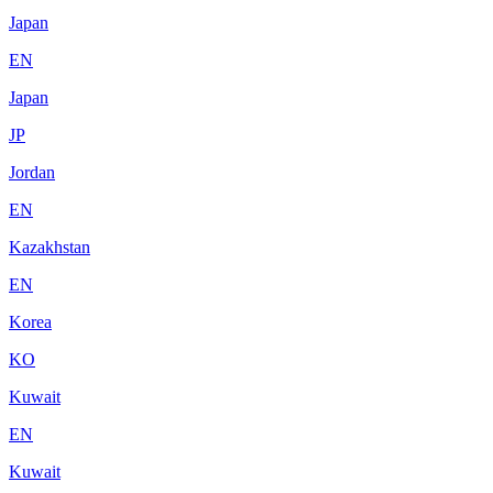
Japan
EN
Japan
JP
Jordan
EN
Kazakhstan
EN
Korea
KO
Kuwait
EN
Kuwait