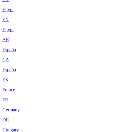
Egypt
EN
Egypt
AR
España
CA
España
ES
France
FR
Germany
DE
Hungary