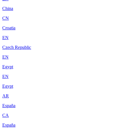
China
CN
Croatia
EN
Czech Republic
EN
Egypt
EN
Egypt
AR
España
CA
España