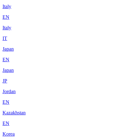
Italy
EN
Italy
IT
Japan
EN
Japan
JP
Jordan
EN
Kazakhstan
EN
Korea