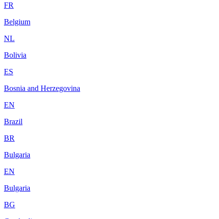
FR
Belgium
NL
Bolivia
ES
Bosnia and Herzegovina
EN
Brazil
BR
Bulgaria
EN
Bulgaria
BG