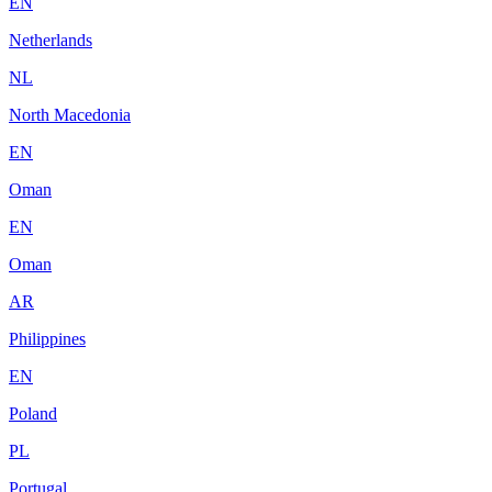
EN
Netherlands
NL
North Macedonia
EN
Oman
EN
Oman
AR
Philippines
EN
Poland
PL
Portugal