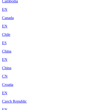
Cambodia
EN
Canada
EN
Chile
ES
China
EN
China
CN
Croatia
EN
Czech Republic
EN