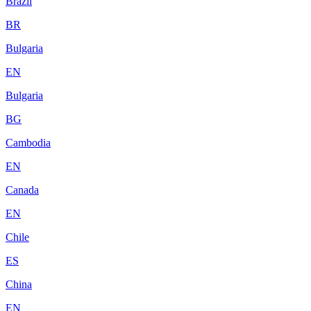
Brazil
BR
Bulgaria
EN
Bulgaria
BG
Cambodia
EN
Canada
EN
Chile
ES
China
EN