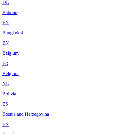
DE
Bahrain
EN
Bangladesh
EN
Belgium
FR
Belgium
NL
Bolivia
ES
Bosnia and Herzegovina
EN