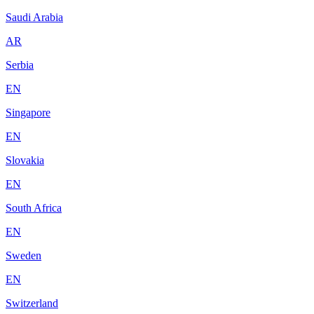
Saudi Arabia
AR
Serbia
EN
Singapore
EN
Slovakia
EN
South Africa
EN
Sweden
EN
Switzerland