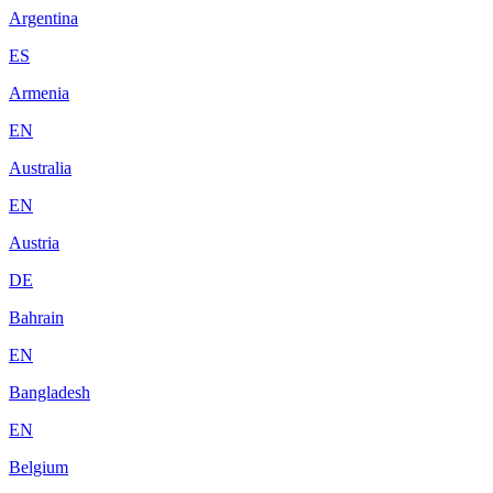
Argentina
ES
Armenia
EN
Australia
EN
Austria
DE
Bahrain
EN
Bangladesh
EN
Belgium