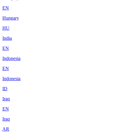
EN
Hungary
HU
India
EN
Indonesia
EN
Indonesia
ID
Iraq
EN
Iraq
AR