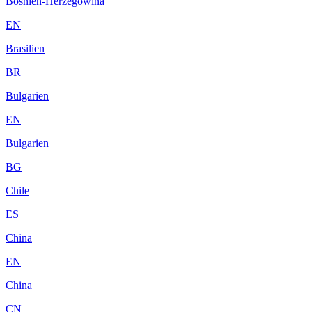
Bosnien-Herzegowina
EN
Brasilien
BR
Bulgarien
EN
Bulgarien
BG
Chile
ES
China
EN
China
CN