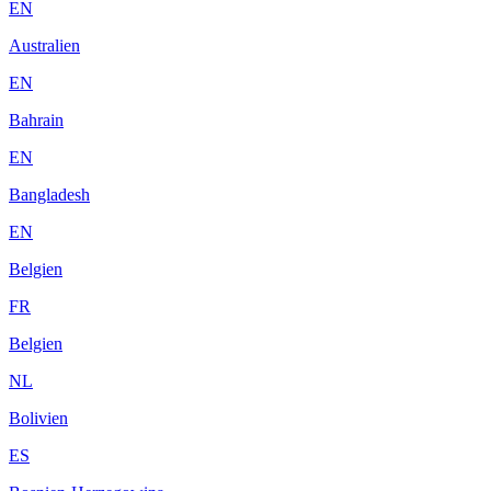
EN
Australien
EN
Bahrain
EN
Bangladesh
EN
Belgien
FR
Belgien
NL
Bolivien
ES