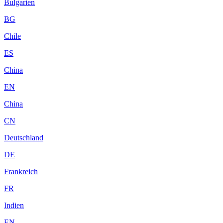
Bulgarien
BG
Chile
ES
China
EN
China
CN
Deutschland
DE
Frankreich
FR
Indien
EN