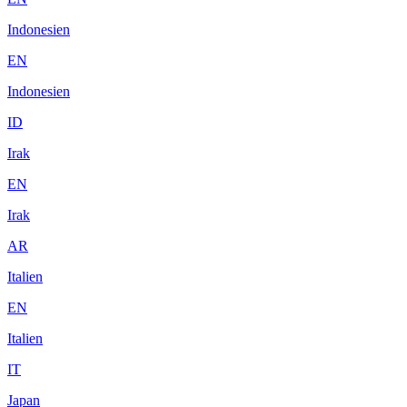
Indonesien
EN
Indonesien
ID
Irak
EN
Irak
AR
Italien
EN
Italien
IT
Japan