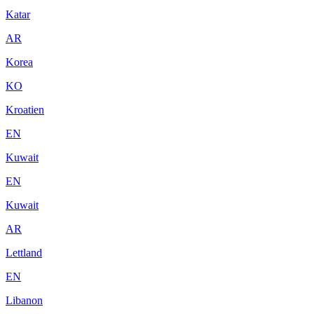
Katar
AR
Korea
KO
Kroatien
EN
Kuwait
EN
Kuwait
AR
Lettland
EN
Libanon