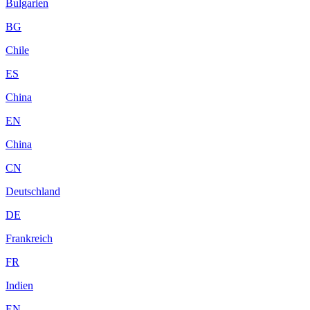
Bulgarien
BG
Chile
ES
China
EN
China
CN
Deutschland
DE
Frankreich
FR
Indien
EN