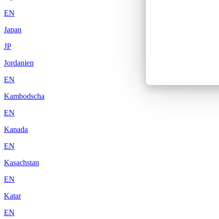
EN
Japan
JP
Jordanien
EN
Kambodscha
EN
Kanada
EN
Kasachstan
EN
Katar
EN