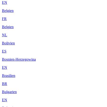
EN
Belgien
FR
Belgien
NL
Bolivien
ES
Bosnien-Herzegowina
EN
Brasilien
BR
Bulgarien
EN