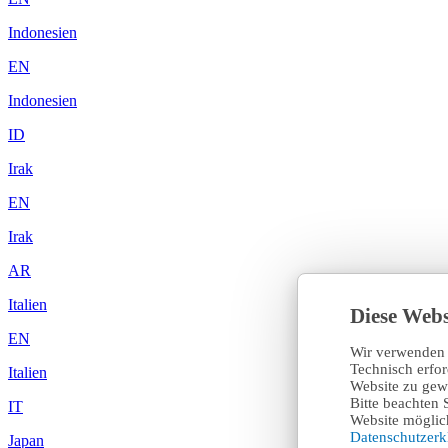
Indonesien
EN
Indonesien
ID
Irak
EN
Irak
AR
Italien
Diese Webs
EN
Wir verwenden 
Technisch erfo
Italien
Website zu gewä
Bitte beachten 
IT
Website möglich
Datenschutzer
Japan