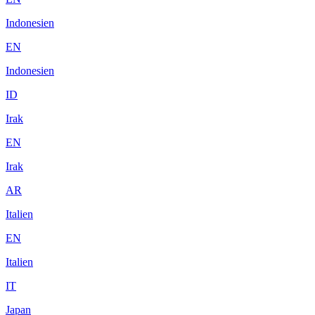
Indonesien
EN
Indonesien
ID
Irak
EN
Irak
AR
Italien
EN
Italien
IT
Japan