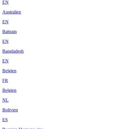
EN
Australien
EN
Bahrain
EN
Bangladesh
EN
Belgien
FR
Belgien
NL
Bolivien
ES