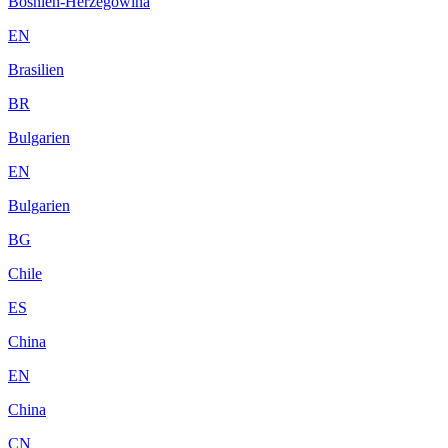
Bosnien-Herzegowina
EN
Brasilien
BR
Bulgarien
EN
Bulgarien
BG
Chile
ES
China
EN
China
CN