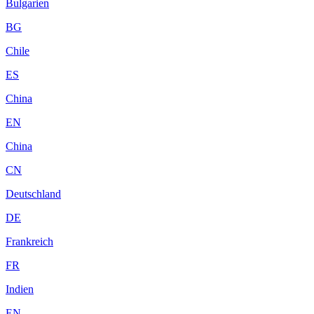
Bulgarien
BG
Chile
ES
China
EN
China
CN
Deutschland
DE
Frankreich
FR
Indien
EN